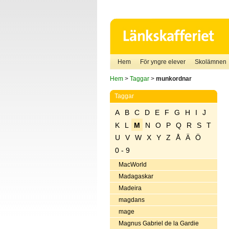
Hem
För yngre elever
Skolämnen
Hem
>
Taggar
>
munkordnar
Taggar
A
B
C
D
E
F
G
H
I
J
K
L
M
N
O
P
Q
R
S
T
U
V
W
X
Y
Z
Å
Ä
Ö
0 - 9
MacWorld
Madagaskar
Madeira
magdans
mage
Magnus Gabriel de la Gardie