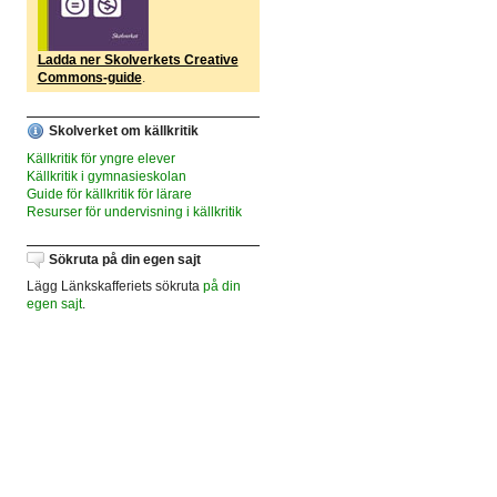
Ladda ner Skolverkets Creative
Commons-guide
.
Skolverket om källkritik
Källkritik för yngre elever
Källkritik i gymnasieskolan
Guide för källkritik för lärare
Resurser för undervisning i källkritik
Sökruta på din egen sajt
Lägg Länkskafferiets sökruta
på din
egen sajt
.