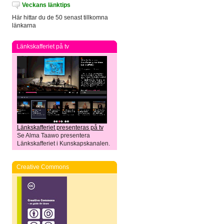
Veckans länktips
Här hittar du de 50 senast tillkomna
länkarna
Länkskafferiet på tv
Länkskafferiet presenteras på tv
Se Alma Taawo presentera
Länkskafferiet i Kunskapskanalen.
Creative Commons