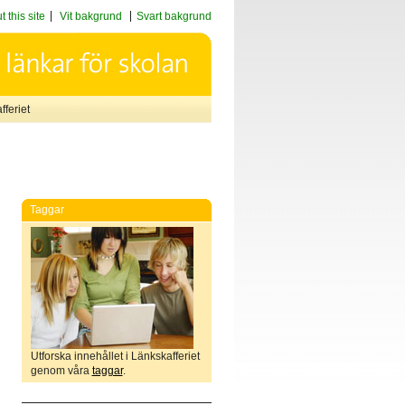
 this site
Vit bakgrund
Svart bakgrund
feriet
Taggar
Utforska innehållet i Länkskafferiet
genom våra
taggar
.