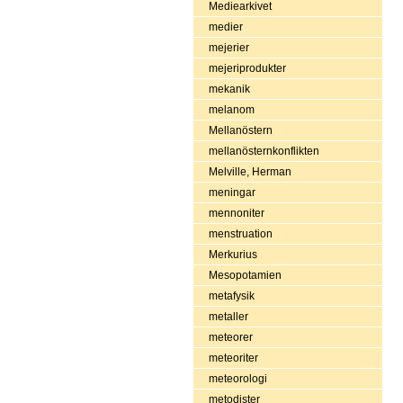
Mediearkivet
medier
mejerier
mejeriprodukter
mekanik
melanom
Mellanöstern
mellanösternkonflikten
Melville, Herman
meningar
mennoniter
menstruation
Merkurius
Mesopotamien
metafysik
metaller
meteorer
meteoriter
meteorologi
metodister