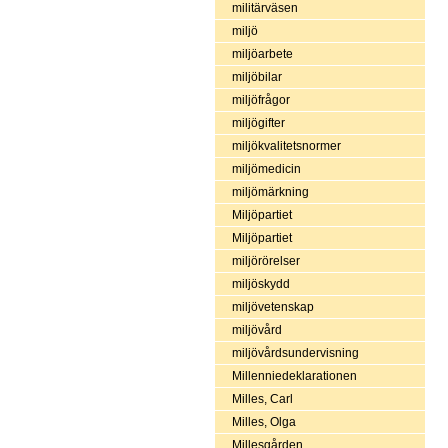
militärväsen
miljö
miljöarbete
miljöbilar
miljöfrågor
miljögifter
miljökvalitetsnormer
miljömedicin
miljömärkning
Miljöpartiet
Miljöpartiet
miljörörelser
miljöskydd
miljövetenskap
miljövård
miljövårdsundervisning
Millenniedeklarationen
Milles, Carl
Milles, Olga
Millesgården