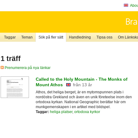
About
Taggar
Teman
Sök på fler sätt
Handledning
Tipsa oss
Om Länkskaf
1 träff
Prenumerera på nya länkar
Called to the Holy Mountain - The Monks of
Mount Athos
från 13 år
Athos, det heliga berget, är en mytomspunnen plats i
nordöstra Grekland och även en unik företeelse inom den
ortodoxa kyrkan. National Geographic berättar här om
munkgemenskapen i en artikel med bildspel.
Taggar:
heliga platser
,
ortodoxa kyrkor