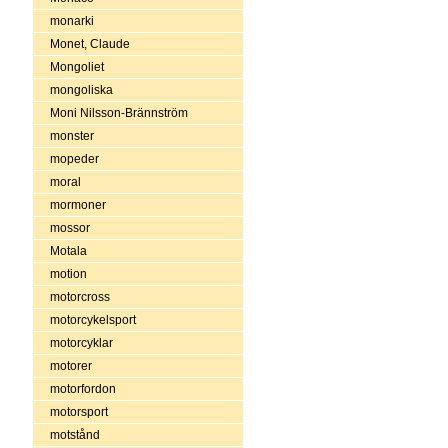
monarki
Monet, Claude
Mongoliet
mongoliska
Moni Nilsson-Brännström
monster
mopeder
moral
mormoner
mossor
Motala
motion
motorcross
motorcykelsport
motorcyklar
motorer
motorfordon
motorsport
motstånd