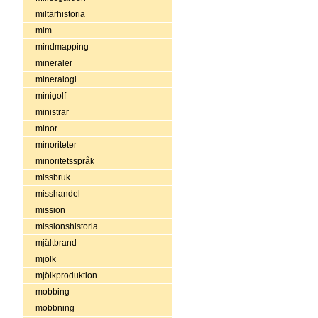
miltärhistoria
mim
mindmapping
mineraler
mineralogi
minigolf
ministrar
minor
minoriteter
minoritetsspråk
missbruk
misshandel
mission
missionshistoria
mjältbrand
mjölk
mjölkproduktion
mobbing
mobbning