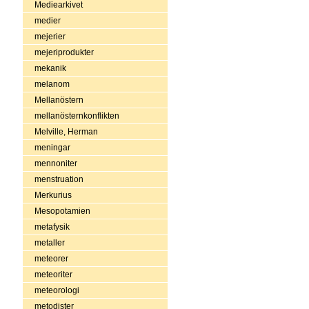
Mediearkivet
medier
mejerier
mejeriprodukter
mekanik
melanom
Mellanöstern
mellanösternkonflikten
Melville, Herman
meningar
mennoniter
menstruation
Merkurius
Mesopotamien
metafysik
metaller
meteorer
meteoriter
meteorologi
metodister