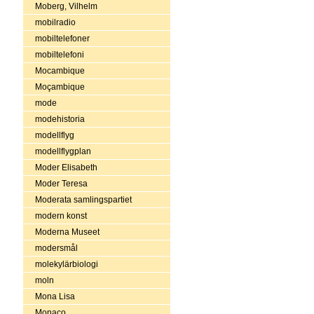
Moberg, Vilhelm
mobilradio
mobiltelefoner
mobiltelefoni
Mocambique
Moçambique
mode
modehistoria
modellflyg
modellflygplan
Moder Elisabeth
Moder Teresa
Moderata samlingspartiet
modern konst
Moderna Museet
modersmål
molekylärbiologi
moln
Mona Lisa
Monaco