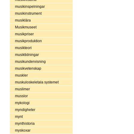
musikinspelningar
musikinstrument
musiklära
Musikmuseet
musikpriser
musikproduktion
musikteori
musiktidningar
musikundervisning
musikvetenskap
muskler
muskuloskeletala systemet
muslimer
musslor
mykologi
myndigheter
mynt
mynthistoria
myskoxar