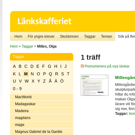
Hem
För yngre elever
Skolämnen
Taggar
Teman
Sök på fler
Hem
>
Taggar
>
Milles, Olga
1 träff
Taggar
A
B
C
D
E
F
G
H
I
J
Prenumerera på nya länkar
K
L
M
N
O
P
Q
R
S
T
Millesgår
U
V
W
X
Y
Z
Å
Ä
Ö
Millesgårde
0 - 9
skulpturpar
hittar du in
MacWorld
makan Olga 
lärare vill f
Madagaskar
sig mer, fin
Madeira
Taggar:
kon
magdans
mage
Magnus Gabriel de la Gardie