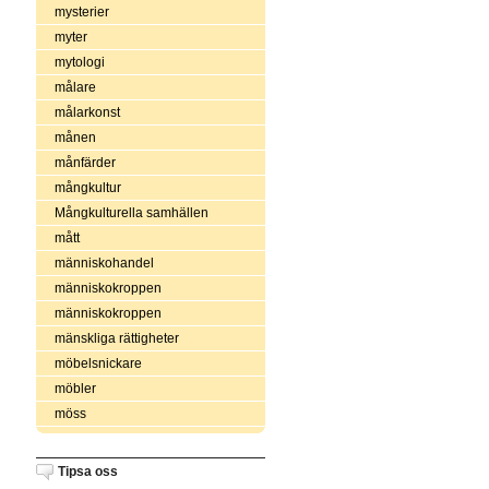
mysterier
myter
mytologi
målare
målarkonst
månen
månfärder
mångkultur
Mångkulturella samhällen
mått
människohandel
människokroppen
människokroppen
mänskliga rättigheter
möbelsnickare
möbler
möss
Tipsa oss