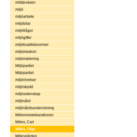
militärväsen
miljö
miljöarbete
miljöbilar
miljöfrågor
miljögifter
miljökvalitetsnormer
miljömedicin
miljömärkning
Miljöpartiet
Miljöpartiet
miljörörelser
miljöskydd
miljövetenskap
miljövård
miljövårdsundervisning
Millenniedeklarationen
Milles, Carl
Milles, Olga
Millesgården