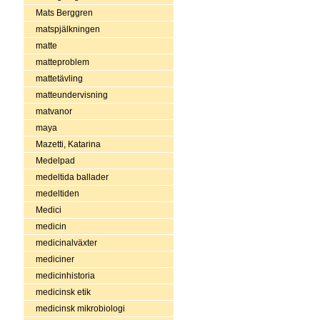
Mats Berggren
matspjälkningen
matte
matteproblem
mattetävling
matteundervisning
matvanor
maya
Mazetti, Katarina
Medelpad
medeltida ballader
medeltiden
Medici
medicin
medicinalväxter
mediciner
medicinhistoria
medicinsk etik
medicinsk mikrobiologi