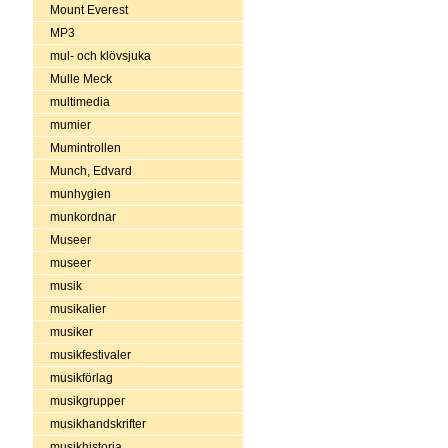
Mount Everest
MP3
mul- och klövsjuka
Mulle Meck
multimedia
mumier
Mumintrollen
Munch, Edvard
munhygien
munkordnar
Museer
museer
musik
musikalier
musiker
musikfestivaler
musikförlag
musikgrupper
musikhandskrifter
musikhistoria