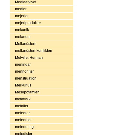
Mediearkivet
medier
mejerier
mejeriprodukter
mekanik
melanom
Mellanöstern
mellanösternkonflikten
Melville, Herman
meningar
mennoniter
menstruation
Merkurius
Mesopotamien
metafysik
metaller
meteorer
meteoriter
meteorologi
metodister