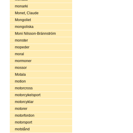
monarki
Monet, Claude
Mongoliet
mongoliska
Moni Nilsson-Brännström
monster
mopeder
moral
mormoner
mossor
Motala
motion
motorcross
motorcykelsport
motorcyklar
motorer
motorfordon
motorsport
motstånd