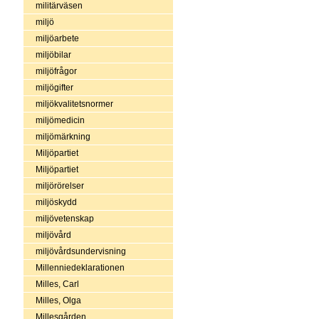
militärväsen
miljö
miljöarbete
miljöbilar
miljöfrågor
miljögifter
miljökvalitetsnormer
miljömedicin
miljömärkning
Miljöpartiet
Miljöpartiet
miljörörelser
miljöskydd
miljövetenskap
miljövård
miljövårdsundervisning
Millenniedeklarationen
Milles, Carl
Milles, Olga
Millesgården