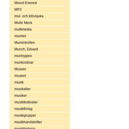
Mount Everest
MP3
mul- och klövsjuka
Mulle Meck
multimedia
mumier
Mumintrollen
Munch, Edvard
munhygien
munkordnar
Museer
museer
musik
musikalier
musiker
musikfestivaler
musikförlag
musikgrupper
musikhandskrifter
musikhistoria