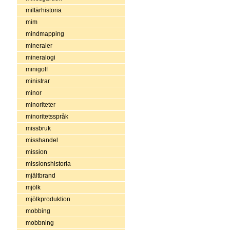
miltärhistoria
mim
mindmapping
mineraler
mineralogi
minigolf
ministrar
minor
minoriteter
minoritetsspråk
missbruk
misshandel
mission
missionshistoria
mjältbrand
mjölk
mjölkproduktion
mobbing
mobbning