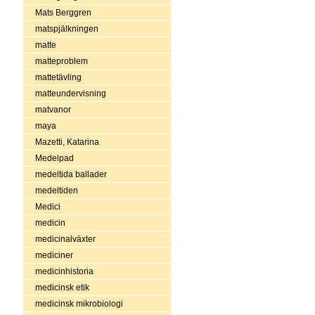
Mats Berggren
matspjälkningen
matte
matteproblem
mattetävling
matteundervisning
matvanor
maya
Mazetti, Katarina
Medelpad
medeltida ballader
medeltiden
Medici
medicin
medicinalväxter
mediciner
medicinhistoria
medicinsk etik
medicinsk mikrobiologi