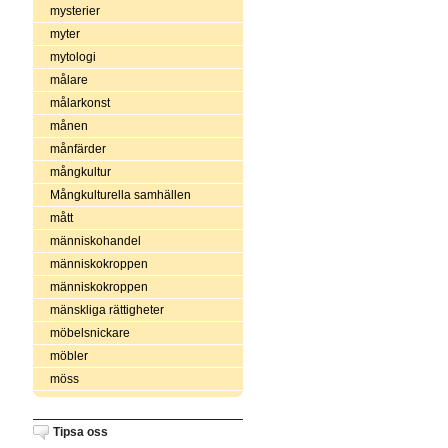
mysterier
myter
mytologi
målare
målarkonst
månen
månfärder
mångkultur
Mångkulturella samhällen
mått
människohandel
människokroppen
människokroppen
mänskliga rättigheter
möbelsnickare
möbler
möss
Tipsa oss