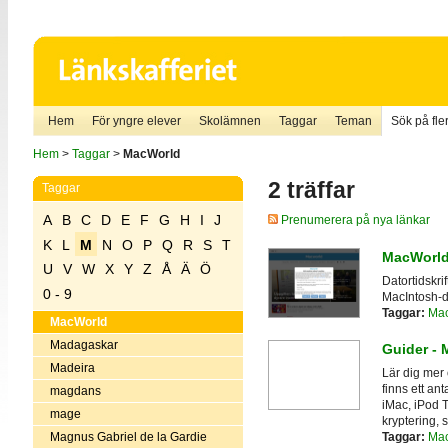
Hem
För yngre elever
Skolämnen
Taggar
Teman
Sök på fler
Hem
>
Taggar
>
MacWorld
2 träffar
Taggar
A
B
C
D
E
F
G
H
I
J
Prenumerera på nya länkar
K
L
M
N
O
P
Q
R
S
T
MacWorl
U
V
W
X
Y
Z
Å
Ä
Ö
Datortidskr
0 - 9
MacIntosh-da
Taggar:
Ma
MacWorld
Madagaskar
Guider -
Madeira
Lär dig mer
finns ett an
magdans
iMac, iPod 
mage
kryptering,
Magnus Gabriel de la Gardie
Taggar:
Ma