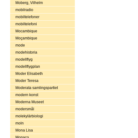
Moberg, Vilhelm
mobilradio
mobiltelefoner
mobiltelefoni
Mocambique
Moçambique
mode
modehistoria
modellflyg
modellflygplan
Moder Elisabeth
Moder Teresa
Moderata samlingspartiet
modern konst
Moderna Museet
modersmål
molekylärbiologi
moln
Mona Lisa
Monaco