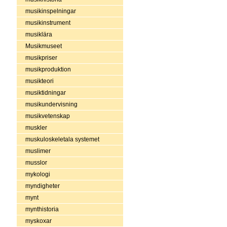
musikinspelningar
musikinstrument
musiklära
Musikmuseet
musikpriser
musikproduktion
musikteori
musiktidningar
musikundervisning
musikvetenskap
muskler
muskuloskeletala systemet
muslimer
musslor
mykologi
myndigheter
mynt
mynthistoria
myskoxar