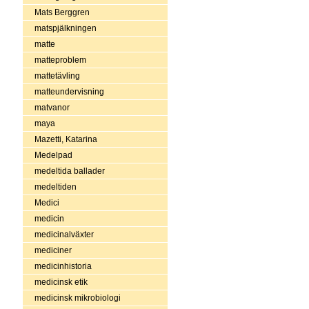
Mats Berggren
matspjälkningen
matte
matteproblem
mattetävling
matteundervisning
matvanor
maya
Mazetti, Katarina
Medelpad
medeltida ballader
medeltiden
Medici
medicin
medicinalväxter
mediciner
medicinhistoria
medicinsk etik
medicinsk mikrobiologi