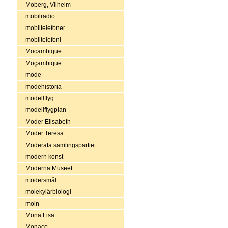
Moberg, Vilhelm
mobilradio
mobiltelefoner
mobiltelefoni
Mocambique
Moçambique
mode
modehistoria
modellflyg
modellflygplan
Moder Elisabeth
Moder Teresa
Moderata samlingspartiet
modern konst
Moderna Museet
modersmål
molekylärbiologi
moln
Mona Lisa
Monaco