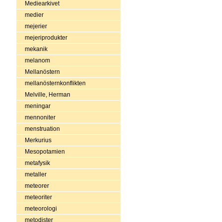
Mediearkivet
medier
mejerier
mejeriprodukter
mekanik
melanom
Mellanöstern
mellanösternkonflikten
Melville, Herman
meningar
mennoniter
menstruation
Merkurius
Mesopotamien
metafysik
metaller
meteorer
meteoriter
meteorologi
metodister