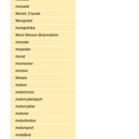
monarki
Monet, Claude
Mongoliet
mongoliska
Moni Nilsson-Brännström
monster
mopeder
moral
mormoner
mossor
Motala
motion
motorcross
motorcykelsport
motorcyklar
motorer
motorfordon
motorsport
motstånd