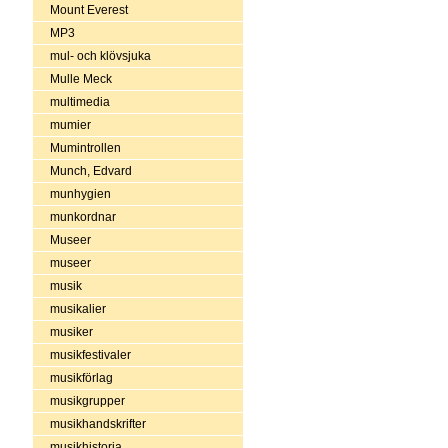
Mount Everest
MP3
mul- och klövsjuka
Mulle Meck
multimedia
mumier
Mumintrollen
Munch, Edvard
munhygien
munkordnar
Museer
museer
musik
musikalier
musiker
musikfestivaler
musikförlag
musikgrupper
musikhandskrifter
musikhistoria