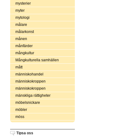
mysterier
myter
mytologi
målare
målarkonst
månen
månfärder
mångkultur
Mångkulturella samhällen
mått
människohandel
människokroppen
människokroppen
mänskliga rättigheter
möbelsnickare
möbler
möss
Tipsa oss