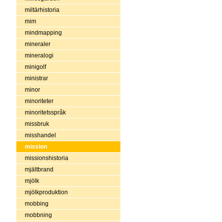
miltärhistoria
mim
mindmapping
mineraler
mineralogi
minigolf
ministrar
minor
minoriteter
minoritetsspråk
missbruk
misshandel
mission
missionshistoria
mjältbrand
mjölk
mjölkproduktion
mobbing
mobbning