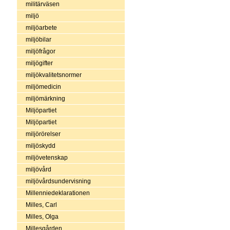
militärväsen
miljö
miljöarbete
miljöbilar
miljöfrågor
miljögifter
miljökvalitetsnormer
miljömedicin
miljömärkning
Miljöpartiet
Miljöpartiet
miljörörelser
miljöskydd
miljövetenskap
miljövård
miljövårdsundervisning
Millenniedeklarationen
Milles, Carl
Milles, Olga
Millesgården