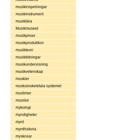
musikinspelningar
musikinstrument
musiklära
Musikmuseet
musikpriser
musikproduktion
musikteori
musiktidningar
musikundervisning
musikvetenskap
muskler
muskuloskeletala systemet
muslimer
musslor
mykologi
myndigheter
mynt
mynthistoria
myskoxar