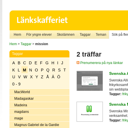
Hem
För yngre elever
Skolämnen
Taggar
Teman
Sök på fler
Hem
>
Taggar
>
mission
2 träffar
Taggar
A
B
C
D
E
F
G
H
I
J
Prenumerera på nya länkar
K
L
M
N
O
P
Q
R
S
T
Svenska 
U
V
W
X
Y
Z
Å
Ä
Ö
Svenska Allia
0 - 9
frikyrkosam
sin webbplat
MacWorld
Taggar:
frik
Madagaskar
Svenska 
Madeira
Svenska Mis
magdans
verksamhet.
mage
Taggar:
frik
Magnus Gabriel de la Gardie