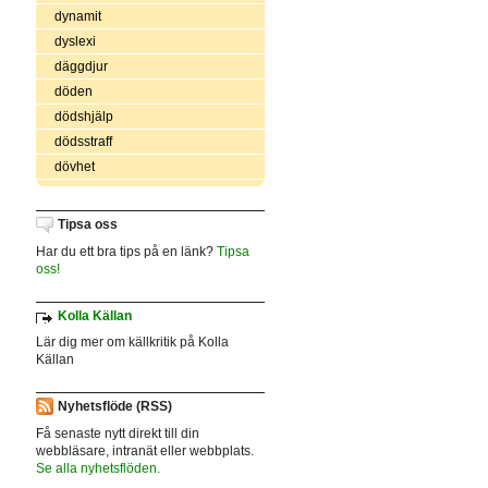
dynamit
dyslexi
däggdjur
döden
dödshjälp
dödsstraff
dövhet
Tipsa oss
Har du ett bra tips på en länk?
Tipsa
oss!
Kolla Källan
Lär dig mer om källkritik på Kolla
Källan
Nyhetsflöde (RSS)
Få senaste nytt direkt till din
webbläsare, intranät eller webbplats.
Se alla nyhetsflöden.