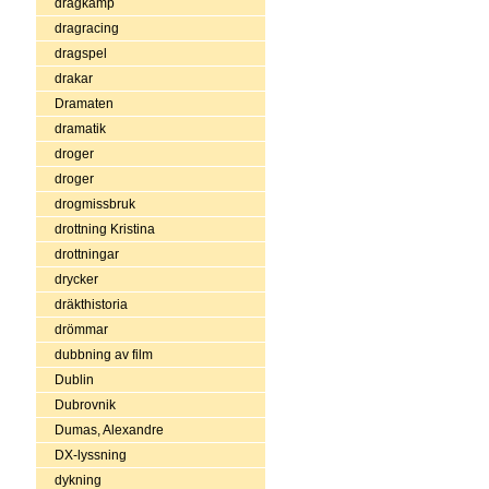
dragkamp
dragracing
dragspel
drakar
Dramaten
dramatik
droger
droger
drogmissbruk
drottning Kristina
drottningar
drycker
dräkthistoria
drömmar
dubbning av film
Dublin
Dubrovnik
Dumas, Alexandre
DX-lyssning
dykning