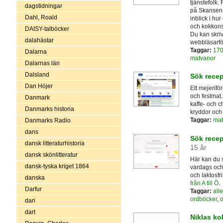
tjänstefolk.
dagstidningar
på Skansen,
Dahl, Roald
inblick i hur
och kokkonst
DAISY-talböcker
Du kan skriv
dalahästar
webbläsarfö
Taggar:
170
Dalarna
matvanor
Dalarnas län
Dalsland
Sök recep
Dan Höjer
Ett mejerif
och festmat.
Danmark
kaffe- och c
Danmarks historia
kryddor och g
Taggar:
mat
Danmarks Radio
dans
Sök recep
dansk litteraturhistoria
15 år
dansk skönlitteratur
Här kan du s
dansk-tyska kriget 1864
vardags och t
och laktosfr
danska
från A till Ö
.
Darfur
Taggar:
alle
ordböcker
,
o
dari
dart
Niklas k