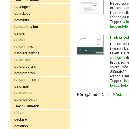
Darwin, Charles
Recept som p
datalagen
mjölkprotein
tillagningsti
dataskydd
soppor, des
datavirus
Taggar:
alle
laktosintole
datoranimation
datorer
Fiskar oc
datorer
Här kan du l
datorers historia
fiskeredskap
fisken. Det 
datorers historia
skaldjur
och
datormoln
bildbank med
datorprogram
stycka, filéa
Sjömatsfräm
datorprogram
webbplatse
datorprogrammering
Taggar:
fisk
temaarbete
datorspel
datortermer
Föregående
1
2
Nästa
datortomografi
David Cameron
debatt
deckare
deflation