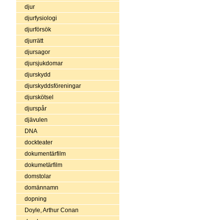
djur
djurfysiologi
djurförsök
djurrätt
djursagor
djursjukdomar
djurskydd
djurskyddsföreningar
djurskötsel
djurspår
djävulen
DNA
dockteater
dokumentärfilm
dokumetärfilm
domstolar
domännamn
dopning
Doyle, Arthur Conan