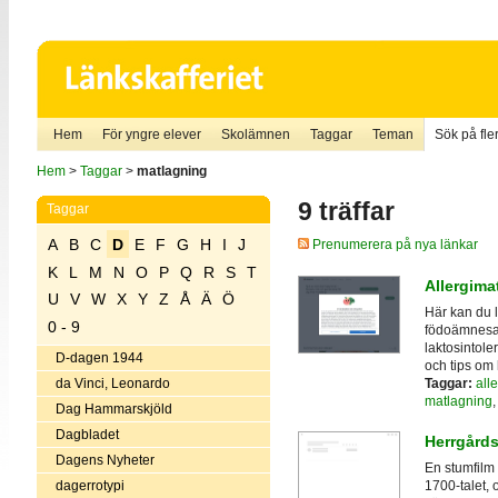
Hem
För yngre elever
Skolämnen
Taggar
Teman
Sök på fler
Hem
>
Taggar
>
matlagning
9 träffar
Taggar
A
B
C
D
E
F
G
H
I
J
Prenumerera på nya länkar
K
L
M
N
O
P
Q
R
S
T
Allergima
U
V
W
X
Y
Z
Å
Ä
Ö
Här kan du 
0 - 9
födoämnesal
laktosintole
D-dagen 1944
och tips om 
Taggar:
alle
da Vinci, Leonardo
matlagning
Dag Hammarskjöld
Dagbladet
Herrgårds
Dagens Nyheter
En stumfilm 
dagerrotypi
1700-talet,