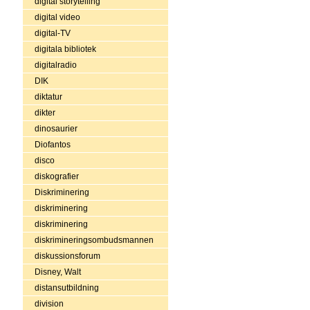
digital storytelling
digital video
digital-TV
digitala bibliotek
digitalradio
DIK
diktatur
dikter
dinosaurier
Diofantos
disco
diskografier
Diskriminering
diskriminering
diskriminering
diskrimineringsombudsmannen
diskussionsforum
Disney, Walt
distansutbildning
division