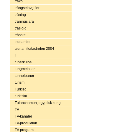
träkol
trängselavgifter
träning
träningslära
träslöjd
träsnitt
tsunamier
tsunamikatastrofen 2004
TT
tuberkulos
tungmetaller
tunnelbanor
turism
Turkiet
turkiska
Tutanchamon, egyptisk kung
TV
TV-kanaler
TV-produktion
TV-program