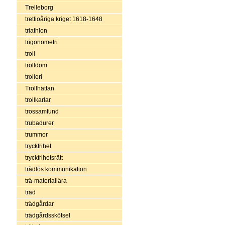
Trelleborg
trettioåriga kriget 1618-1648
triathlon
trigonometri
troll
trolldom
trolleri
Trollhättan
trollkarlar
trossamfund
trubadurer
trummor
tryckfrihet
tryckfrihetsrätt
trådlös kommunikation
trä-materiallära
träd
trädgårdar
trädgårdsskötsel