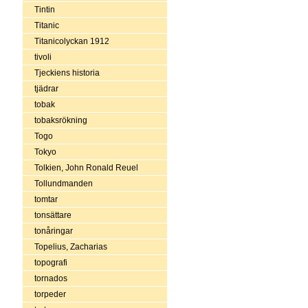
Tintin
Titanic
Titanicolyckan 1912
tivoli
Tjeckiens historia
tjädrar
tobak
tobaksrökning
Togo
Tokyo
Tolkien, John Ronald Reuel
Tollundmanden
tomtar
tonsättare
tonåringar
Topelius, Zacharias
topografi
tornados
torpeder