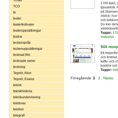
Tchad
1700-talet,
TCO
tjänstefolk.
på Skansen,
te
inblick i hur
teater
och kokkonst
Du kan skriv
teaterfestivaler
webbläsarfö
teateruppsättningar
Taggar:
170
teatrar
matvanor
teckenspråk
Sök recep
teckenuppsättningar
Ett mejerif
tecknad film
och festmat.
tecknade serier
kaffe- och c
kryddor och g
teckning
Taggar:
mat
Tegnér, Alice
Föregående
1
2
Nästa
Tegnér, Esaias
teknik
teknikhistoria
teknikundervisning
telefoner
telefoni
telegrafi