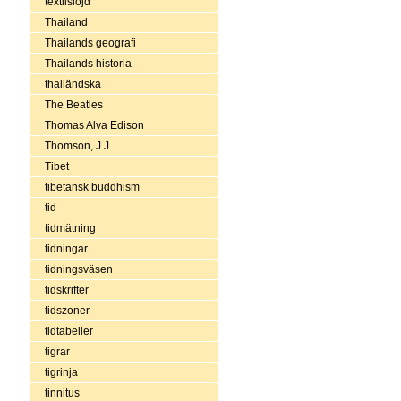
textilslöjd
Thailand
Thailands geografi
Thailands historia
thailändska
The Beatles
Thomas Alva Edison
Thomson, J.J.
Tibet
tibetansk buddhism
tid
tidmätning
tidningar
tidningsväsen
tidskrifter
tidszoner
tidtabeller
tigrar
tigrinja
tinnitus