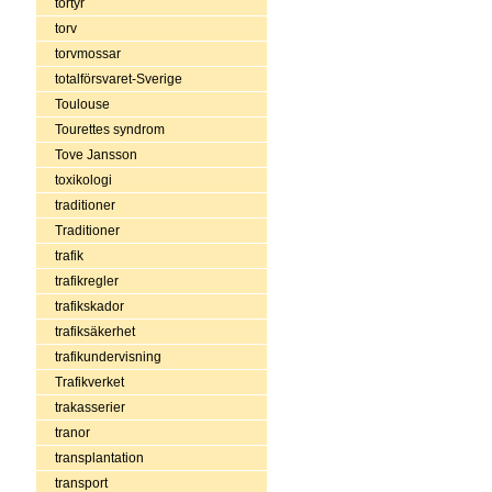
tortyr
torv
torvmossar
totalförsvaret-Sverige
Toulouse
Tourettes syndrom
Tove Jansson
toxikologi
traditioner
Traditioner
trafik
trafikregler
trafikskador
trafiksäkerhet
trafikundervisning
Trafikverket
trakasserier
tranor
transplantation
transport