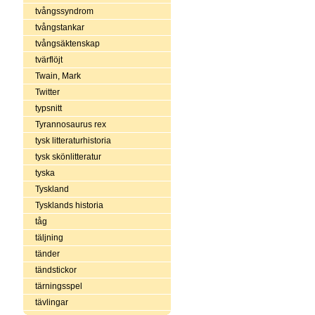
tvångssyndrom
tvångstankar
tvångsäktenskap
tvärflöjt
Twain, Mark
Twitter
typsnitt
Tyrannosaurus rex
tysk litteraturhistoria
tysk skönlitteratur
tyska
Tyskland
Tysklands historia
tåg
täljning
tänder
tändstickor
tärningsspel
tävlingar