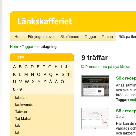
Hem
För yngre elever
Skolämnen
Taggar
Teman
Sök på fler
Hem
>
Taggar
>
matlagning
9 träffar
Taggar
A
B
C
D
E
F
G
H
I
J
Prenumerera på nya länkar
K
L
M
N
O
P
Q
R
S
T
Sök recep
U
V
W
X
Y
Z
Å
Ä
Ö
Arlas samlin
0 - 9
och skaldjur,
bröd, desser
tabulatur
Taggar:
mat
taekwondo
Sök recep
Taiwan
15 år
Taj Mahal
Här kan du s
tak
vardags och t
tal
och laktosfr