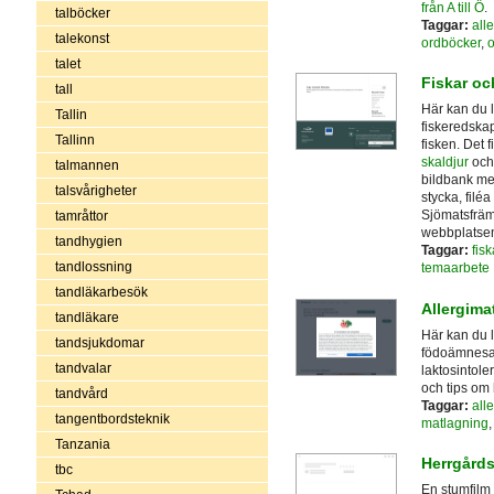
från A till Ö
.
talböcker
Taggar:
alle
talekonst
ordböcker
,
o
talet
Fiskar oc
tall
Här kan du l
Tallin
fiskeredskap
Tallinn
fisken. Det 
skaldjur
och
talmannen
bildbank med
talsvårigheter
stycka, filéa
Sjömatsfräm
tamråttor
webbplatse
tandhygien
Taggar:
fisk
tandlossning
temaarbete
tandläkarbesök
Allergima
tandläkare
Här kan du 
tandsjukdomar
födoämnesal
tandvalar
laktosintole
och tips om 
tandvård
Taggar:
alle
tangentbordsteknik
matlagning
Tanzania
Herrgårds
tbc
En stumfilm 