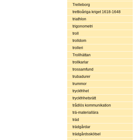
Trelleborg
trettioåriga kriget 1618-1648
triathlon
trigonometri
troll
trolldom
trolleri
Trollhättan
trollkarlar
trossamfund
trubadurer
trummor
tryckfrihet
tryckfrihetsrätt
trådlös kommunikation
trä-materiallära
träd
trädgårdar
trädgårdsskötsel