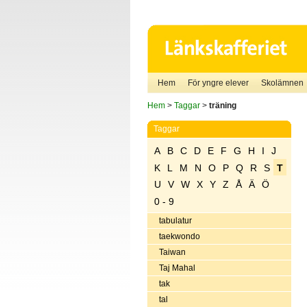
Hem
För yngre elever
Skolämnen
Hem
>
Taggar
>
träning
Taggar
A
B
C
D
E
F
G
H
I
J
K
L
M
N
O
P
Q
R
S
T
U
V
W
X
Y
Z
Å
Ä
Ö
0 - 9
tabulatur
taekwondo
Taiwan
Taj Mahal
tak
tal