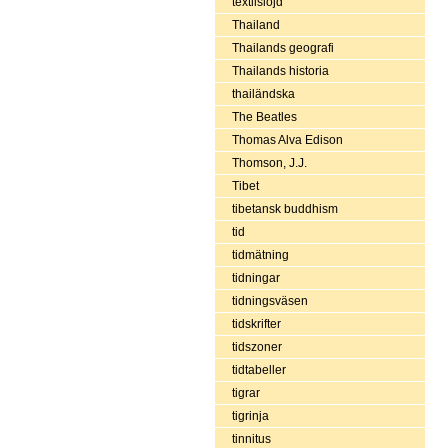
textilslöjd
Thailand
Thailands geografi
Thailands historia
thailändska
The Beatles
Thomas Alva Edison
Thomson, J.J.
Tibet
tibetansk buddhism
tid
tidmätning
tidningar
tidningsväsen
tidskrifter
tidszoner
tidtabeller
tigrar
tigrinja
tinnitus