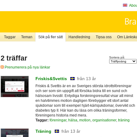
About
Taggar
Teman
Sök på fler sätt
Handledning
Tipsa oss
Om Länkskaf
2 träffar
Sortera på:
Prenumerera på nya länkar
Friskis&Svettis
från 13 år
Friskis & Svettis är en av Sveriges största idrottsföreningar
och ser som sin uppgift att försöka bidra till en sund och
hälsosam livsstil. Entydiga forskningsresultat visar att minst
en halvtimmes motion dagligen förebygger ett stort antal
sjukdomar som till exempel hjärt-kärlsjukdomar, övervikt och
diabetes typ II. Här kan du läsa om olika träningsformer,
föreningens historia med mera.
Taggar:
föreningar
,
hälsa
,
motion
,
organisationer
,
träning
Träning
från 13 år