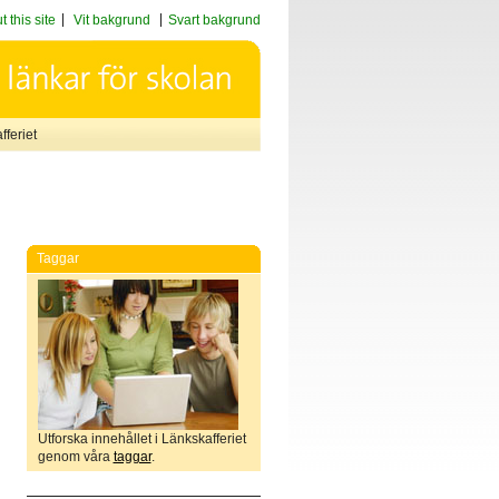
 this site
Vit bakgrund
Svart bakgrund
feriet
Taggar
Utforska innehållet i Länkskafferiet
genom våra
taggar
.