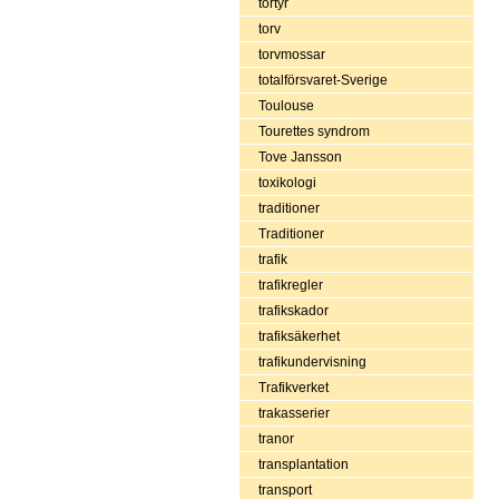
tortyr
torv
torvmossar
totalförsvaret-Sverige
Toulouse
Tourettes syndrom
Tove Jansson
toxikologi
traditioner
Traditioner
trafik
trafikregler
trafikskador
trafiksäkerhet
trafikundervisning
Trafikverket
trakasserier
tranor
transplantation
transport