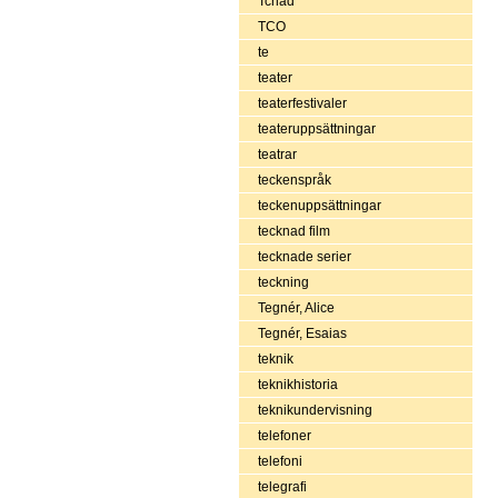
Tchad
TCO
te
teater
teaterfestivaler
teateruppsättningar
teatrar
teckenspråk
teckenuppsättningar
tecknad film
tecknade serier
teckning
Tegnér, Alice
Tegnér, Esaias
teknik
teknikhistoria
teknikundervisning
telefoner
telefoni
telegrafi