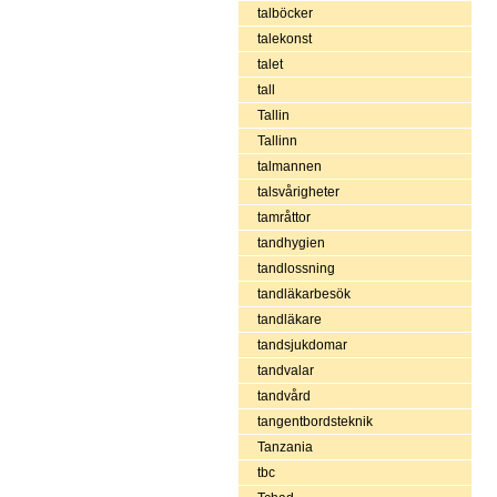
talböcker
talekonst
talet
tall
Tallin
Tallinn
talmannen
talsvårigheter
tamråttor
tandhygien
tandlossning
tandläkarbesök
tandläkare
tandsjukdomar
tandvalar
tandvård
tangentbordsteknik
Tanzania
tbc