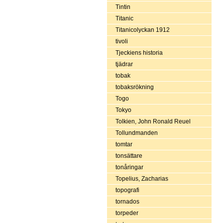
Tintin
Titanic
Titanicolyckan 1912
tivoli
Tjeckiens historia
tjädrar
tobak
tobaksrökning
Togo
Tokyo
Tolkien, John Ronald Reuel
Tollundmanden
tomtar
tonsättare
tonåringar
Topelius, Zacharias
topografi
tornados
torpeder