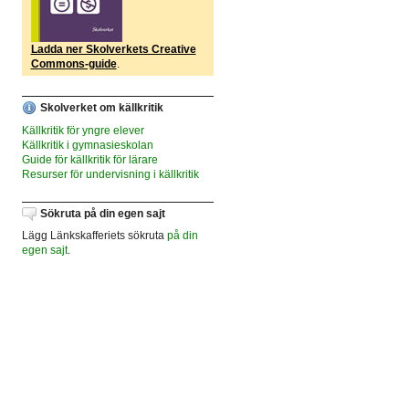
Ladda ner Skolverkets Creative
Commons-guide
.
Skolverket om källkritik
Källkritik för yngre elever
Källkritik i gymnasieskolan
Guide för källkritik för lärare
Resurser för undervisning i källkritik
Sökruta på din egen sajt
Lägg Länkskafferiets sökruta
på din
egen sajt
.