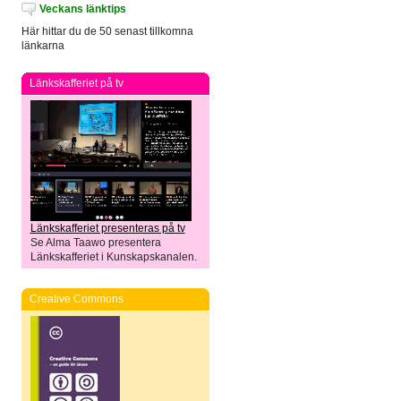
Veckans länktips
Här hittar du de 50 senast tillkomna
länkarna
Länkskafferiet på tv
Länkskafferiet presenteras på tv
Se Alma Taawo presentera
Länkskafferiet i Kunskapskanalen.
Creative Commons