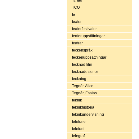
Tchad
TCO
te
teater
teaterfestivaler
teateruppsättningar
teatrar
teckenspråk
teckenuppsättningar
tecknad film
tecknade serier
teckning
Tegnér, Alice
Tegnér, Esaias
teknik
teknikhistoria
teknikundervisning
telefoner
telefoni
telegrafi