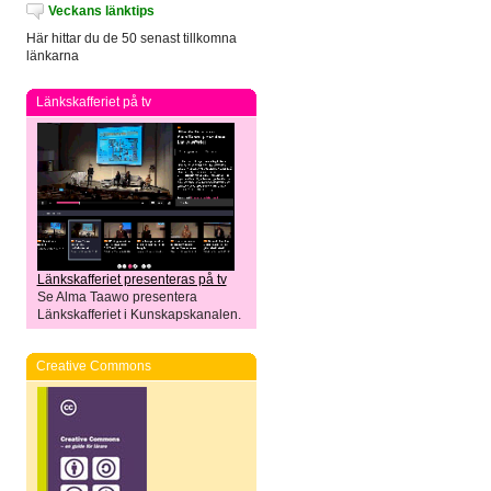
Veckans länktips
Här hittar du de 50 senast tillkomna
länkarna
Länkskafferiet på tv
Länkskafferiet presenteras på tv
Se Alma Taawo presentera
Länkskafferiet i Kunskapskanalen.
Creative Commons