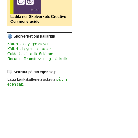
Ladda ner Skolverkets Creative
Commons-guide
.
Skolverket om källkritik
Källkritik för yngre elever
Källkritik i gymnasieskolan
Guide för källkritik för lärare
Resurser för undervisning i källkritik
Sökruta på din egen sajt
Lägg Länkskafferiets sökruta
på din
egen sajt
.