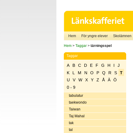
Hem
För yngre elever
Skolämnen
Hem
>
Taggar
>
tärningsspel
Taggar
A
B
C
D
E
F
G
H
I
J
K
L
M
N
O
P
Q
R
S
T
U
V
W
X
Y
Z
Å
Ä
Ö
0 - 9
tabulatur
taekwondo
Taiwan
Taj Mahal
tak
tal