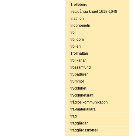
Trelleborg
trettioåriga kriget 1618-1648
triathlon
trigonometri
troll
trolldom
trolleri
Trollhättan
trollkarlar
trossamfund
trubadurer
trummor
tryckfrihet
tryckfrihetsrätt
trådlös kommunikation
trä-materiallära
träd
trädgårdar
trädgårdsskötsel