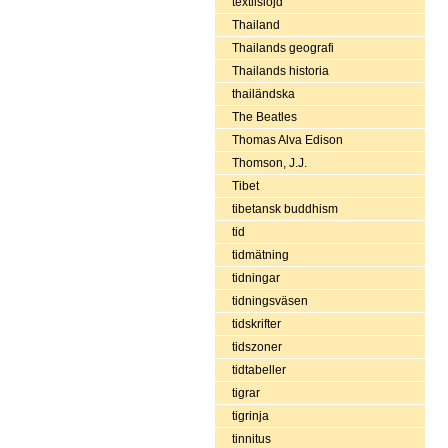
textilslöjd
Thailand
Thailands geografi
Thailands historia
thailändska
The Beatles
Thomas Alva Edison
Thomson, J.J.
Tibet
tibetansk buddhism
tid
tidmätning
tidningar
tidningsväsen
tidskrifter
tidszoner
tidtabeller
tigrar
tigrinja
tinnitus