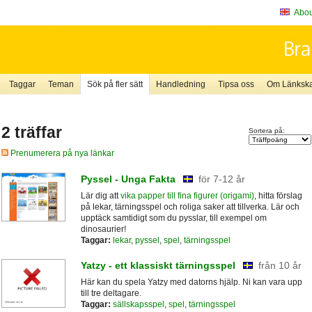
About
Taggar
Teman
Sök på fler sätt
Handledning
Tipsa oss
Om Länkskaf
2 träffar
Sortera på:
Prenumerera på nya länkar
Pyssel - Unga Fakta
för 7-12 år
Lär dig att
vika papper till fina figurer (origami)
, hitta förslag
på lekar, tärningsspel och roliga saker att tillverka. Lär och
upptäck samtidigt som du pysslar, till exempel om
dinosaurier!
Taggar:
lekar
,
pyssel
,
spel
,
tärningsspel
Yatzy - ett klassiskt tärningsspel
från 10 år
Här kan du spela Yatzy med datorns hjälp. Ni kan vara upp
till tre deltagare.
Taggar:
sällskapsspel
,
spel
,
tärningsspel