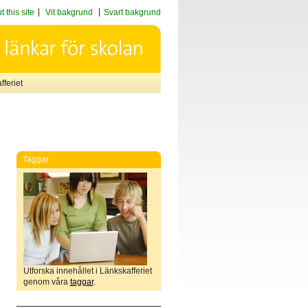
 this site
Vit bakgrund
Svart bakgrund
feriet
Taggar
Utforska innehållet i Länkskafferiet
genom våra
taggar
.