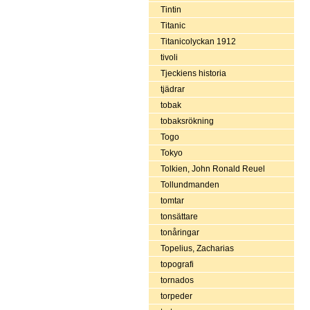
Tintin
Titanic
Titanicolyckan 1912
tivoli
Tjeckiens historia
tjädrar
tobak
tobaksrökning
Togo
Tokyo
Tolkien, John Ronald Reuel
Tollundmanden
tomtar
tonsättare
tonåringar
Topelius, Zacharias
topografi
tornados
torpeder