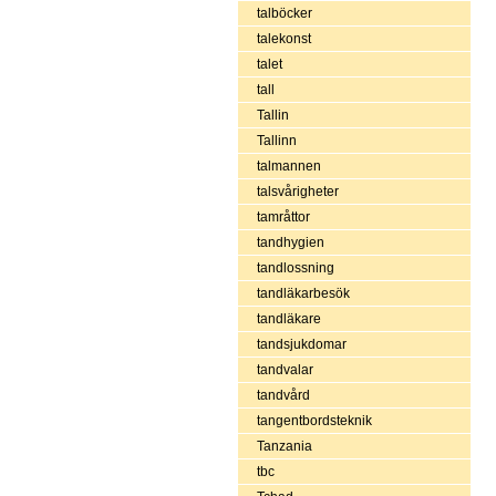
talböcker
talekonst
talet
tall
Tallin
Tallinn
talmannen
talsvårigheter
tamråttor
tandhygien
tandlossning
tandläkarbesök
tandläkare
tandsjukdomar
tandvalar
tandvård
tangentbordsteknik
Tanzania
tbc