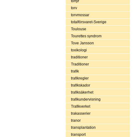
tortyr
torv
torvmossar
totalförsvaret-Sverige
Toulouse
Tourettes syndrom
Tove Jansson
toxikologi
traditioner
Traditioner
trafik
trafikregler
trafikskador
trafiksäkerhet
trafikundervisning
Trafikverket
trakasserier
tranor
transplantation
transport