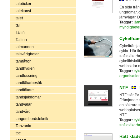
talböcker
En sida från
talekonst
ungdomar, o
järnvägar. D
talet
Taggar:
jär
tall
myndighete
Tallin
Cykelfrä
Tallinn
Cykelfrämjan
talmannen
cykla. Här 
talsvårigheter
trafiksäkerh
cykeltidskrif
tamråttor
webbsidor o
tandhygien
Taggar:
cyk
tandlossning
organisatio
tandläkarbesök
NTF
tandläkare
NTF står för
tandsjukdomar
Främjande oc
tandvalar
en säkrare tr
webbplatsen 
tandvård
NTF.
tangentbordsteknik
Taggar:
cyk
trafiksäkerh
Tanzania
tbc
Rätt kläde