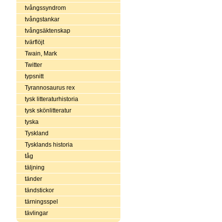
tvångssyndrom
tvångstankar
tvångsäktenskap
tvärflöjt
Twain, Mark
Twitter
typsnitt
Tyrannosaurus rex
tysk litteraturhistoria
tysk skönlitteratur
tyska
Tyskland
Tysklands historia
tåg
täljning
tänder
tändstickor
tärningsspel
tävlingar