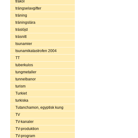
träkol
trängselavgifter
träning
träningslära
träslöjd
träsnitt
tsunamier
tsunamikatastrofen 2004
TT
tuberkulos
tungmetaller
tunnelbanor
turism
Turkiet
turkiska
Tutanchamon, egyptisk kung
TV
TV-kanaler
TV-produktion
TV-program