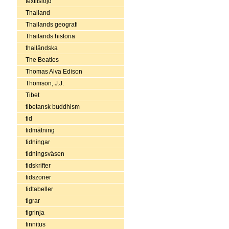
textilslöjd
Thailand
Thailands geografi
Thailands historia
thailändska
The Beatles
Thomas Alva Edison
Thomson, J.J.
Tibet
tibetansk buddhism
tid
tidmätning
tidningar
tidningsväsen
tidskrifter
tidszoner
tidtabeller
tigrar
tigrinja
tinnitus