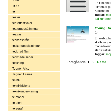
Tchad
En film om r
TCO
Filmen är gj
Stockholm.
te
Taggar:
mo
teater
trafikunderv
teaterfestivaler
Young Rai
teateruppsättningar
år
teatrar
En webbplats
teckenspråk
skaffa mope
teckenuppsättningar
mopedåkning
stads trafik
tecknad film
Taggar:
mo
tecknade serier
Föregående
1
2
Nästa
teckning
Tegnér, Alice
Tegnér, Esaias
teknik
teknikhistoria
teknikundervisning
telefoner
telefoni
telegrafi