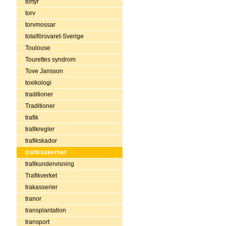
tortyr
torv
torvmossar
totalförsvaret-Sverige
Toulouse
Tourettes syndrom
Tove Jansson
toxikologi
traditioner
Traditioner
trafik
trafikregler
trafikskador
trafiksäkerhet
trafikundervisning
Trafikverket
trakasserier
tranor
transplantation
transport