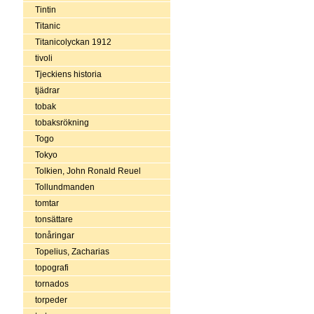
Tintin
Titanic
Titanicolyckan 1912
tivoli
Tjeckiens historia
tjädrar
tobak
tobaksrökning
Togo
Tokyo
Tolkien, John Ronald Reuel
Tollundmanden
tomtar
tonsättare
tonåringar
Topelius, Zacharias
topografi
tornados
torpeder