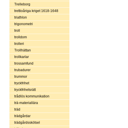
Trelleborg
trettioåriga kriget 1618-1648
triathlon
trigonometri
troll
trolldom
trolleri
Trollhättan
trollkarlar
trossamfund
trubadurer
trummor
tryckfrihet
tryckfrihetsrätt
trådlös kommunikation
trä-materiallära
träd
trädgårdar
trädgårdsskötsel