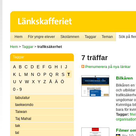
Hem
För yngre elever
Skolämnen
Taggar
Teman
Sök på fler
Hem
>
Taggar
>
trafiksäkerhet
7 träffar
Taggar
A
B
C
D
E
F
G
H
I
J
Prenumerera på nya länkar
K
L
M
N
O
P
Q
R
S
T
Bilkåren
U
V
W
X
Y
Z
Å
Ä
Ö
Bilkåren en 
0 - 9
och utbildar 
trafiksäkerh
tabulatur
ungdomar och
Kvinnliga b
taekwondo
bara för kvi
Taiwan
Taggar:
friv
Taj Mahal
organisatio
tak
Filmer om
tal
för 10-