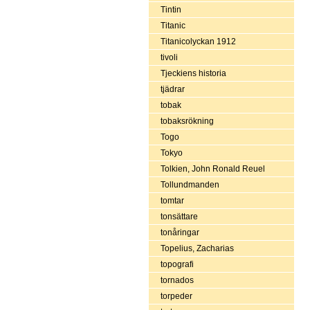
Tintin
Titanic
Titanicolyckan 1912
tivoli
Tjeckiens historia
tjädrar
tobak
tobaksrökning
Togo
Tokyo
Tolkien, John Ronald Reuel
Tollundmanden
tomtar
tonsättare
tonåringar
Topelius, Zacharias
topografi
tornados
torpeder