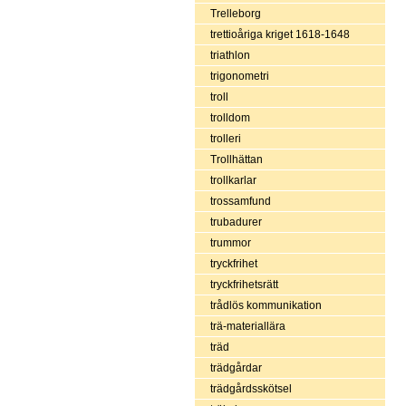
Trelleborg
trettioåriga kriget 1618-1648
triathlon
trigonometri
troll
trolldom
trolleri
Trollhättan
trollkarlar
trossamfund
trubadurer
trummor
tryckfrihet
tryckfrihetsrätt
trådlös kommunikation
trä-materiallära
träd
trädgårdar
trädgårdsskötsel