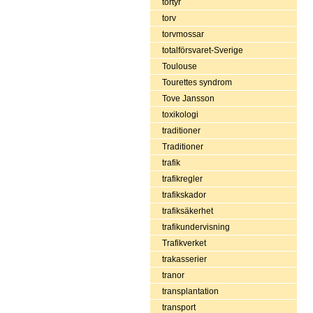
tortyr
torv
torvmossar
totalförsvaret-Sverige
Toulouse
Tourettes syndrom
Tove Jansson
toxikologi
traditioner
Traditioner
trafik
trafikregler
trafikskador
trafiksäkerhet
trafikundervisning
Trafikverket
trakasserier
tranor
transplantation
transport