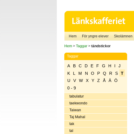
Hem
För yngre elever
Skolämnen
Hem
>
Taggar
>
tändstickor
Taggar
A
B
C
D
E
F
G
H
I
J
K
L
M
N
O
P
Q
R
S
T
U
V
W
X
Y
Z
Å
Ä
Ö
0 - 9
tabulatur
taekwondo
Taiwan
Taj Mahal
tak
tal