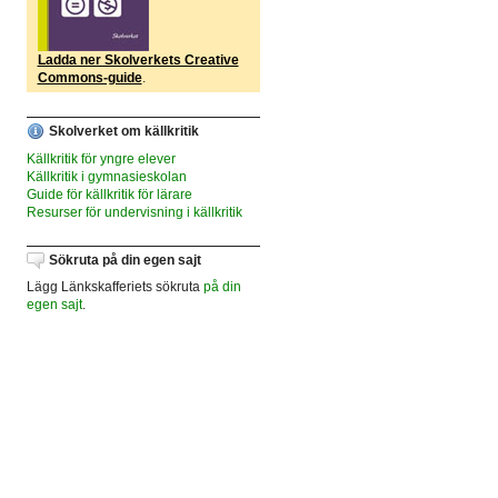
Ladda ner Skolverkets Creative
Commons-guide
.
Skolverket om källkritik
Källkritik för yngre elever
Källkritik i gymnasieskolan
Guide för källkritik för lärare
Resurser för undervisning i källkritik
Sökruta på din egen sajt
Lägg Länkskafferiets sökruta
på din
egen sajt
.