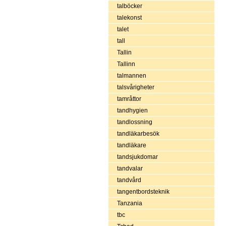
talböcker
talekonst
talet
tall
Tallin
Tallinn
talmannen
talsvårigheter
tamråttor
tandhygien
tandlossning
tandläkarbesök
tandläkare
tandsjukdomar
tandvalar
tandvård
tangentbordsteknik
Tanzania
tbc