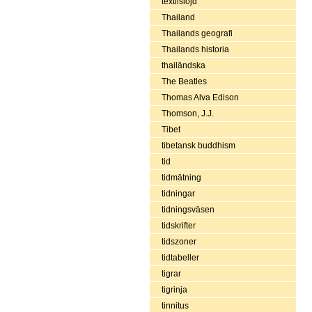
textilslöjd
Thailand
Thailands geografi
Thailands historia
thailändska
The Beatles
Thomas Alva Edison
Thomson, J.J.
Tibet
tibetansk buddhism
tid
tidmätning
tidningar
tidningsväsen
tidskrifter
tidszoner
tidtabeller
tigrar
tigrinja
tinnitus