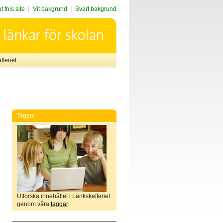
 this site
Vit bakgrund
Svart bakgrund
feriet
Taggar
Utforska innehållet i Länkskafferiet
genom våra
taggar
.