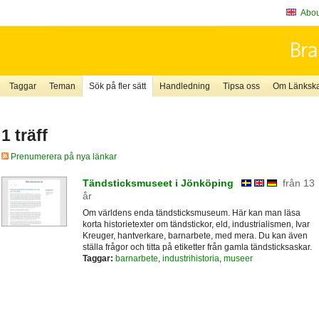
About
Taggar
Teman
Sök på fler sätt
Handledning
Tipsa oss
Om Länkskaf
1 träff
Prenumerera på nya länkar
Tändsticksmuseet i Jönköping
från 13
år
Om världens enda tändsticksmuseum. Här kan man läsa
korta historietexter om tändstickor, eld, industrialismen, Ivar
Kreuger, hantverkare, barnarbete, med mera. Du kan även
ställa frågor och titta på etiketter från gamla tändsticksaskar.
Taggar:
barnarbete
,
industrihistoria
,
museer