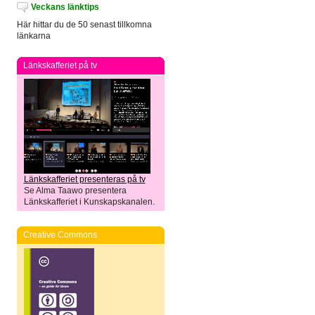
Veckans länktips
Här hittar du de 50 senast tillkomna
länkarna
Länkskafferiet på tv
Länkskafferiet presenteras på tv
Se Alma Taawo presentera
Länkskafferiet i Kunskapskanalen.
Creative Commons