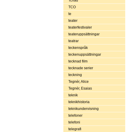
Tchad
TCO
te
teater
teaterfestivaler
teateruppsättningar
teatrar
teckenspråk
teckenuppsättningar
tecknad film
tecknade serier
teckning
Tegnér, Alice
Tegnér, Esaias
teknik
teknikhistoria
teknikundervisning
telefoner
telefoni
telegrafi