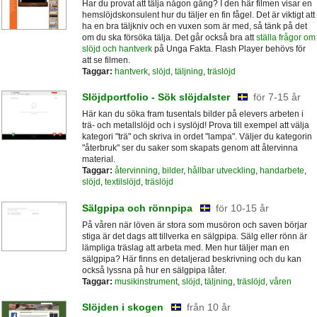
Har du provat att tälja någon gång? I den här filmen visar en
hemslöjdskonsulent hur du täljer en fin fågel. Det är viktigt att
ha en bra täljkniv och en vuxen som är med, så tänk på det
om du ska försöka tälja. Det går också bra att
ställa frågor om
slöjd och hantverk
på Unga Fakta. Flash Player behövs för
att se filmen.
Taggar:
hantverk
,
slöjd
,
täljning
,
träslöjd
Slöjdportfolio - Sök slöjdalster
för 7-15 år
Här kan du söka fram tusentals bilder på elevers arbeten i
trä- och metallslöjd och i syslöjd! Prova till exempel att välja
kategori "trä" och skriva in ordet "lampa". Väljer du kategorin
"återbruk" ser du saker som skapats genom att återvinna
material.
Taggar:
återvinning
,
bilder
,
hållbar utveckling
,
handarbete
,
slöjd
,
textilslöjd
,
träslöjd
Sälgpipa och rönnpipa
för 10-15 år
På våren när löven är stora som musöron och saven börjar
stiga är det dags att tillverka en sälgpipa. Sälg eller rönn är
lämpliga träslag att arbeta med. Men hur täljer man en
sälgpipa? Här finns en detaljerad beskrivning och du kan
också lyssna på hur en sälgpipa låter.
Taggar:
musikinstrument
,
slöjd
,
täljning
,
träslöjd
,
våren
Slöjden i skogen
från 10 år