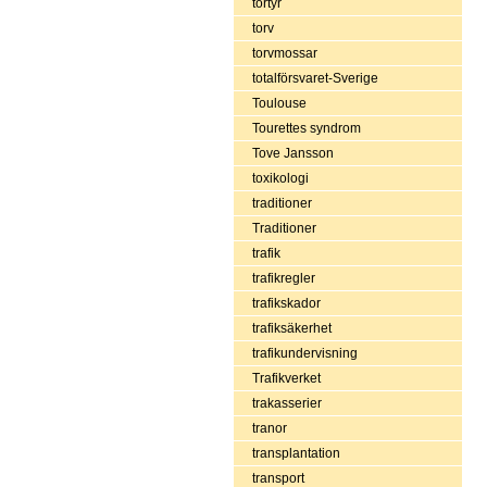
tortyr
torv
torvmossar
totalförsvaret-Sverige
Toulouse
Tourettes syndrom
Tove Jansson
toxikologi
traditioner
Traditioner
trafik
trafikregler
trafikskador
trafiksäkerhet
trafikundervisning
Trafikverket
trakasserier
tranor
transplantation
transport