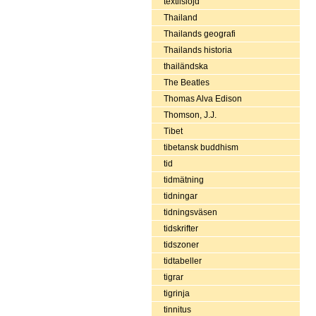
textilslöjd
Thailand
Thailands geografi
Thailands historia
thailändska
The Beatles
Thomas Alva Edison
Thomson, J.J.
Tibet
tibetansk buddhism
tid
tidmätning
tidningar
tidningsväsen
tidskrifter
tidszoner
tidtabeller
tigrar
tigrinja
tinnitus