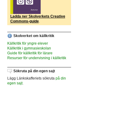
Ladda ner Skolverkets Creative
Commons-guide
.
Skolverket om källkritik
Källkritik för yngre elever
Källkritik i gymnasieskolan
Guide för källkritik för lärare
Resurser för undervisning i källkritik
Sökruta på din egen sajt
Lägg Länkskafferiets sökruta
på din
egen sajt
.