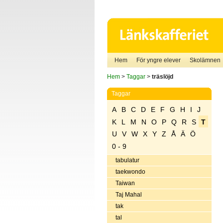
Hem
För yngre elever
Skolämnen
Hem
>
Taggar
>
träslöjd
Taggar
A
B
C
D
E
F
G
H
I
J
K
L
M
N
O
P
Q
R
S
T
U
V
W
X
Y
Z
Å
Ä
Ö
0 - 9
tabulatur
taekwondo
Taiwan
Taj Mahal
tak
tal