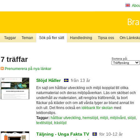
About
Taggar
Teman
Sök på fler sätt
Handledning
Tipsa oss
Om Länkskaf
7 träffar
Sortera på:
Prenumerera på nya länkar
Slöjd Håller
från 13 år
En sajt om hållbar utveckling och miljö kopplat till olika
naturmaterial och deras miljöpåverkan. Läs om skötsel och
underhåll av materialen, att rengöra träföremål, ta bort
fläckar på kläder och om att vårda tyger av bland annat lin
och ull. Det finns också en
idébank för skolan
med
lektionstips.
Taggar:
hållbar utveckling
,
hemslöjd
,
miljö
,
miljövård
,
slöjd
,
textilslöjd
,
träslöjd
Täljning - Unga Fakta TV
för 10-12 år