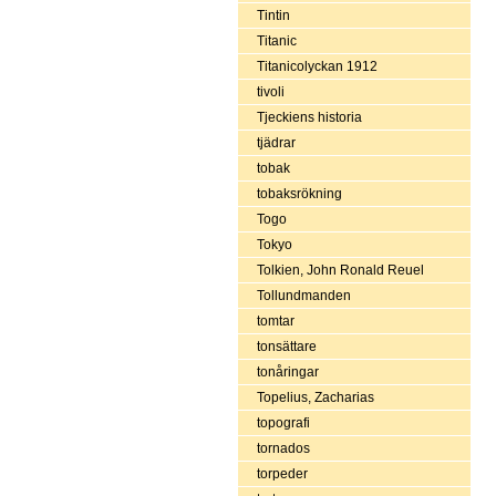
Tintin
Titanic
Titanicolyckan 1912
tivoli
Tjeckiens historia
tjädrar
tobak
tobaksrökning
Togo
Tokyo
Tolkien, John Ronald Reuel
Tollundmanden
tomtar
tonsättare
tonåringar
Topelius, Zacharias
topografi
tornados
torpeder