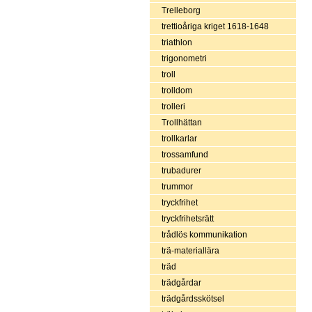
Trelleborg
trettioåriga kriget 1618-1648
triathlon
trigonometri
troll
trolldom
trolleri
Trollhättan
trollkarlar
trossamfund
trubadurer
trummor
tryckfrihet
tryckfrihetsrätt
trådlös kommunikation
trä-materiallära
träd
trädgårdar
trädgårdsskötsel