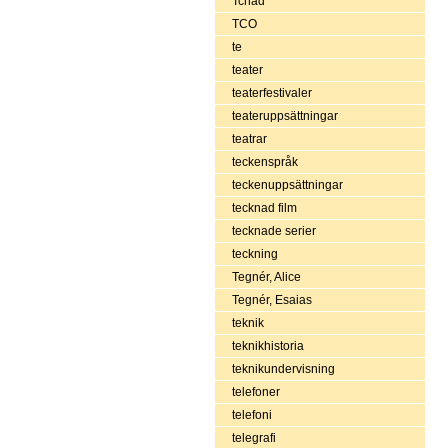
Tchad
TCO
te
teater
teaterfestivaler
teateruppsättningar
teatrar
teckenspråk
teckenuppsättningar
tecknad film
tecknade serier
teckning
Tegnér, Alice
Tegnér, Esaias
teknik
teknikhistoria
teknikundervisning
telefoner
telefoni
telegrafi