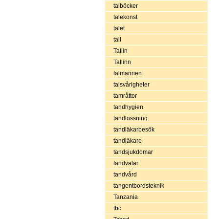
talböcker
talekonst
talet
tall
Tallin
Tallinn
talmannen
talsvårigheter
tamråttor
tandhygien
tandlossning
tandläkarbesök
tandläkare
tandsjukdomar
tandvalar
tandvård
tangentbordsteknik
Tanzania
tbc