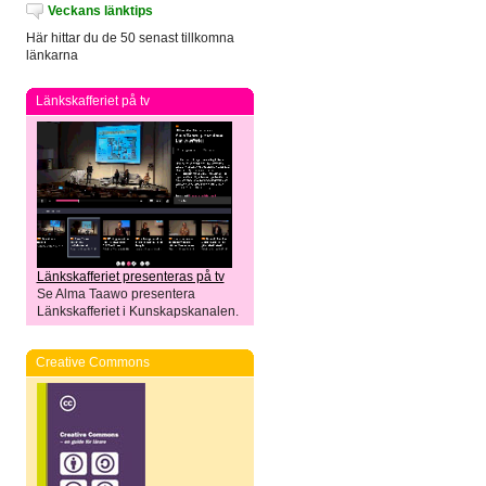
Veckans länktips
Här hittar du de 50 senast tillkomna
länkarna
Länkskafferiet på tv
Länkskafferiet presenteras på tv
Se Alma Taawo presentera
Länkskafferiet i Kunskapskanalen.
Creative Commons