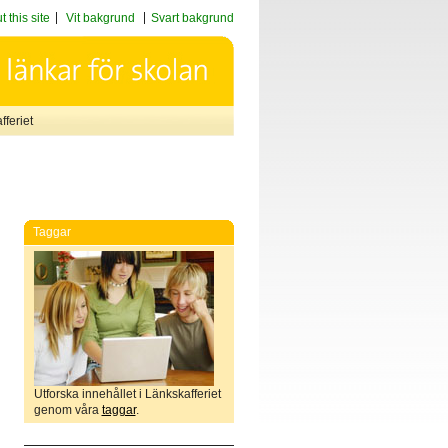
 this site
Vit bakgrund
Svart bakgrund
feriet
Taggar
Utforska innehållet i Länkskafferiet
genom våra
taggar
.