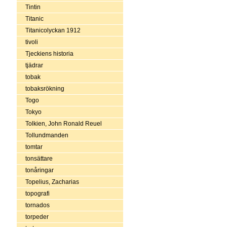
Tintin
Titanic
Titanicolyckan 1912
tivoli
Tjeckiens historia
tjädrar
tobak
tobaksrökning
Togo
Tokyo
Tolkien, John Ronald Reuel
Tollundmanden
tomtar
tonsättare
tonåringar
Topelius, Zacharias
topografi
tornados
torpeder