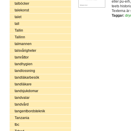
eller pu-erh
talböcker
teets histo
talekonst
Texterna är 
Taggar:
dry
talet
tall
Tallin
Tallinn
talmannen
talsvårigheter
tamråttor
tandhygien
tandlossning
tandläkarbesök
tandläkare
tandsjukdomar
tandvalar
tandvård
tangentbordsteknik
Tanzania
tbc