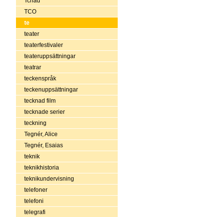
Tchad
TCO
te
teater
teaterfestivaler
teateruppsättningar
teatrar
teckenspråk
teckenuppsättningar
tecknad film
tecknade serier
teckning
Tegnér, Alice
Tegnér, Esaias
teknik
teknikhistoria
teknikundervisning
telefoner
telefoni
telegrafi