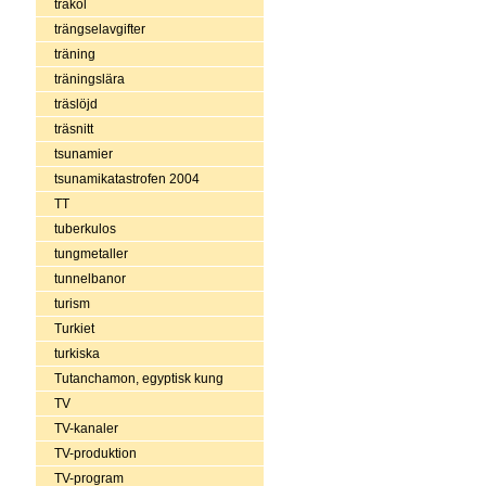
träkol
trängselavgifter
träning
träningslära
träslöjd
träsnitt
tsunamier
tsunamikatastrofen 2004
TT
tuberkulos
tungmetaller
tunnelbanor
turism
Turkiet
turkiska
Tutanchamon, egyptisk kung
TV
TV-kanaler
TV-produktion
TV-program