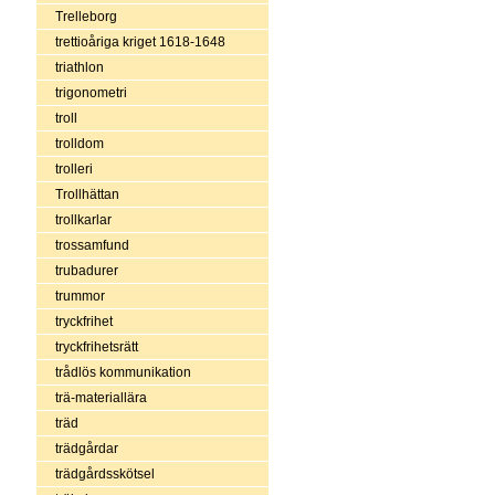
Trelleborg
trettioåriga kriget 1618-1648
triathlon
trigonometri
troll
trolldom
trolleri
Trollhättan
trollkarlar
trossamfund
trubadurer
trummor
tryckfrihet
tryckfrihetsrätt
trådlös kommunikation
trä-materiallära
träd
trädgårdar
trädgårdsskötsel