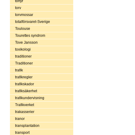
tortyr
torv
torvmossar
totalförsvaret-Sverige
Toulouse
Tourettes syndrom
Tove Jansson
toxikologi
traditioner
Traditioner
trafik
trafikregler
trafikskador
trafiksäkerhet
trafikundervisning
Trafikverket
trakasserier
tranor
transplantation
transport