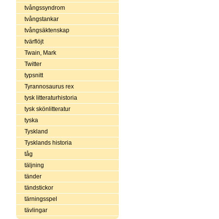
tvångssyndrom
tvångstankar
tvångsäktenskap
tvärflöjt
Twain, Mark
Twitter
typsnitt
Tyrannosaurus rex
tysk litteraturhistoria
tysk skönlitteratur
tyska
Tyskland
Tysklands historia
tåg
täljning
tänder
tändstickor
tärningsspel
tävlingar