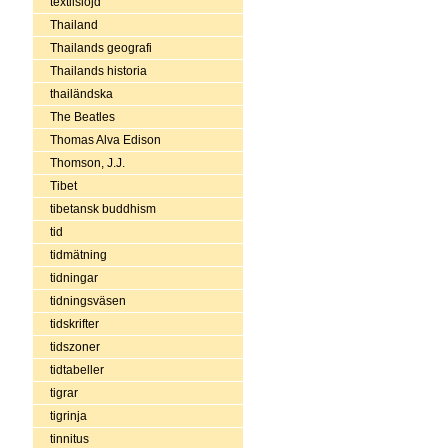
textilslöjd
Thailand
Thailands geografi
Thailands historia
thailändska
The Beatles
Thomas Alva Edison
Thomson, J.J.
Tibet
tibetansk buddhism
tid
tidmätning
tidningar
tidningsväsen
tidskrifter
tidszoner
tidtabeller
tigrar
tigrinja
tinnitus