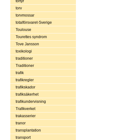
tortyr
torv
torvmossar
totalförsvaret-Sverige
Toulouse
Tourettes syndrom
Tove Jansson
toxikologi
traditioner
Traditioner
trafik
trafikregler
trafikskador
trafiksäkerhet
trafikundervisning
Trafikverket
trakasserier
tranor
transplantation
transport