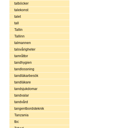
talböcker
talekonst
talet
tall
Tallin
Tallinn
talmannen
talsvårigheter
tamråttor
tandhygien
tandlossning
tandläkarbesök
tandläkare
tandsjukdomar
tandvalar
tandvård
tangentbordsteknik
Tanzania
tbc