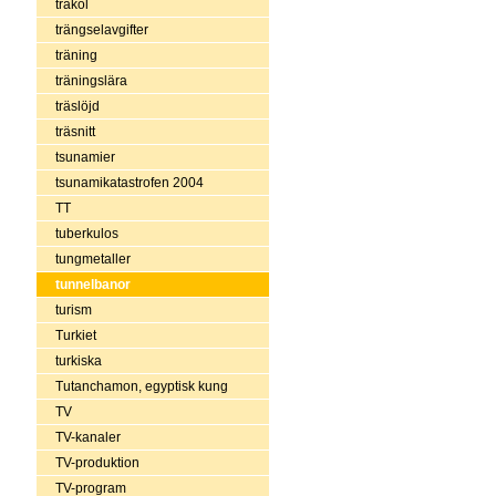
träkol
trängselavgifter
träning
träningslära
träslöjd
träsnitt
tsunamier
tsunamikatastrofen 2004
TT
tuberkulos
tungmetaller
tunnelbanor
turism
Turkiet
turkiska
Tutanchamon, egyptisk kung
TV
TV-kanaler
TV-produktion
TV-program