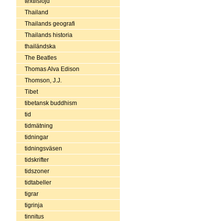
textilslöjd
Thailand
Thailands geografi
Thailands historia
thailändska
The Beatles
Thomas Alva Edison
Thomson, J.J.
Tibet
tibetansk buddhism
tid
tidmätning
tidningar
tidningsväsen
tidskrifter
tidszoner
tidtabeller
tigrar
tigrinja
tinnitus