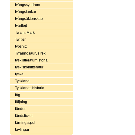
tvångssyndrom
tvångstankar
tvångsäktenskap
tvärflöjt
Twain, Mark
Twitter
typsnitt
Tyrannosaurus rex
tysk litteraturhistoria
tysk skönlitteratur
tyska
Tyskland
Tysklands historia
tåg
täljning
tänder
tändstickor
tärningsspel
tävlingar