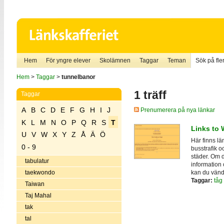
Hem
För yngre elever
Skolämnen
Taggar
Teman
Sök på fler
Hem
>
Taggar
>
tunnelbanor
1 träff
Taggar
A
B
C
D
E
F
G
H
I
J
Prenumerera på nya länkar
K
L
M
N
O
P
Q
R
S
T
Links to
U
V
W
X
Y
Z
Å
Ä
Ö
Här finns lä
0 - 9
busstrafik o
städer. Om d
tabulatur
information 
kan du vända
taekwondo
Taggar:
tåg
Taiwan
Taj Mahal
tak
tal