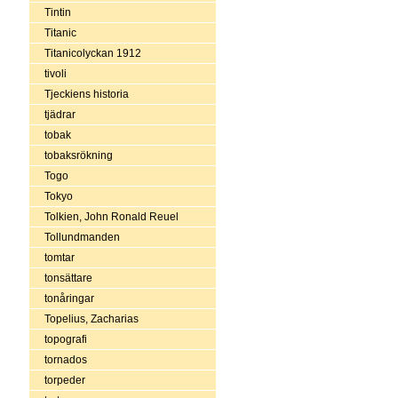
Tintin
Titanic
Titanicolyckan 1912
tivoli
Tjeckiens historia
tjädrar
tobak
tobaksrökning
Togo
Tokyo
Tolkien, John Ronald Reuel
Tollundmanden
tomtar
tonsättare
tonåringar
Topelius, Zacharias
topografi
tornados
torpeder