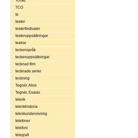
Tchad
TCO
te
teater
teaterfestivaler
teateruppsättningar
teatrar
teckenspråk
teckenuppsättningar
tecknad film
tecknade serier
teckning
Tegnér, Alice
Tegnér, Esaias
teknik
teknikhistoria
teknikundervisning
telefoner
telefoni
telegrafi