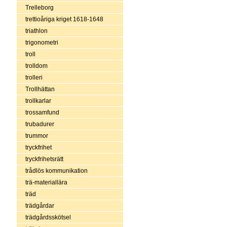
Trelleborg
trettioåriga kriget 1618-1648
triathlon
trigonometri
troll
trolldom
trolleri
Trollhättan
trollkarlar
trossamfund
trubadurer
trummor
tryckfrihet
tryckfrihetsrätt
trådlös kommunikation
trä-materiallära
träd
trädgårdar
trädgårdsskötsel