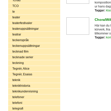
Tchad
kompositione
TCO
ur hans dag
Taggar:
kla
te
teater
ChoralWi
teaterfestivaler
Här kan du ly
teateruppsättningar
körverk, fria
tillkommer s
teatrar
Taggar:
kom
teckenspråk
teckenuppsättningar
tecknad film
tecknade serier
teckning
Tegnér, Alice
Tegnér, Esaias
teknik
teknikhistoria
teknikundervisning
telefoner
telefoni
telegrafi