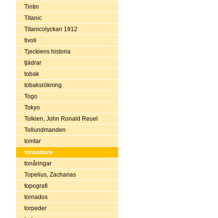
Tintin
Titanic
Titanicolyckan 1912
tivoli
Tjeckiens historia
tjädrar
tobak
tobaksrökning
Togo
Tokyo
Tolkien, John Ronald Reuel
Tollundmanden
tomtar
tonsättare
tonåringar
Topelius, Zacharias
topografi
tornados
torpeder