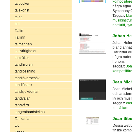
kompositöre
talböcker
några egna 
talekonst
Symphony O
Taggar:
kla
talet
musikinstru
tall
notskrift
,
sym
Tallin
Johan He
Tallinn
Johan Helmi
talmannen
bland annat 
talsvårigheter
Här hittar d
några rader 
tamråttor
honom.
tandhygien
Taggar:
Joh
kompositöre
tandlossning
tandläkarbesök
Jean Mich
tandläkare
Jean Michel
tandsjukdomar
och artister
liv och musi
tandvalar
Taggar:
ele
tandvård
tonsättare
tangentbordsteknik
Jean Sibe
Tanzania
tbc
Dessa webbs
finske kompo