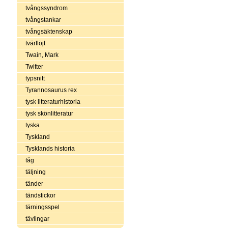
tvångssyndrom
tvångstankar
tvångsäktenskap
tvärflöjt
Twain, Mark
Twitter
typsnitt
Tyrannosaurus rex
tysk litteraturhistoria
tysk skönlitteratur
tyska
Tyskland
Tysklands historia
tåg
täljning
tänder
tändstickor
tärningsspel
tävlingar