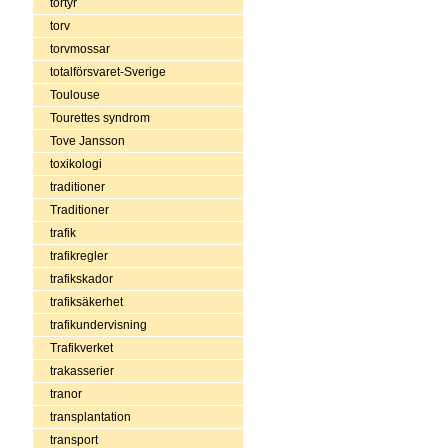
tortyr
torv
torvmossar
totalförsvaret-Sverige
Toulouse
Tourettes syndrom
Tove Jansson
toxikologi
traditioner
Traditioner
trafik
trafikregler
trafikskador
trafiksäkerhet
trafikundervisning
Trafikverket
trakasserier
tranor
transplantation
transport