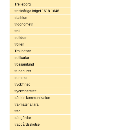
Trelleborg
trettioåriga kriget 1618-1648
triathlon
trigonometri
troll
trolldom
trolleri
Trollhättan
trollkarlar
trossamfund
trubadurer
trummor
tryckfrihet
tryckfrihetsrätt
trådlös kommunikation
trä-materiallära
träd
trädgårdar
trädgårdsskötsel