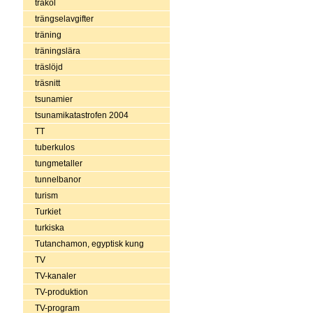
träkol
trängselavgifter
träning
träningslära
träslöjd
träsnitt
tsunamier
tsunamikatastrofen 2004
TT
tuberkulos
tungmetaller
tunnelbanor
turism
Turkiet
turkiska
Tutanchamon, egyptisk kung
TV
TV-kanaler
TV-produktion
TV-program