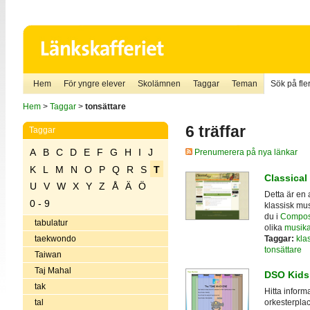
Hem
För yngre elever
Skolämnen
Taggar
Teman
Sök på fler
Hem
>
Taggar
>
tonsättare
6 träffar
Taggar
A
B
C
D
E
F
G
H
I
J
Prenumerera på nya länkar
K
L
M
N
O
P
Q
R
S
T
Classical
U
V
W
X
Y
Z
Å
Ä
Ö
Detta är en 
0 - 9
klassisk mus
du i
Compose
tabulatur
olika
musika
Taggar:
kla
taekwondo
tonsättare
Taiwan
Taj Mahal
DSO Kids
tak
Hitta inform
tal
orkesterplac