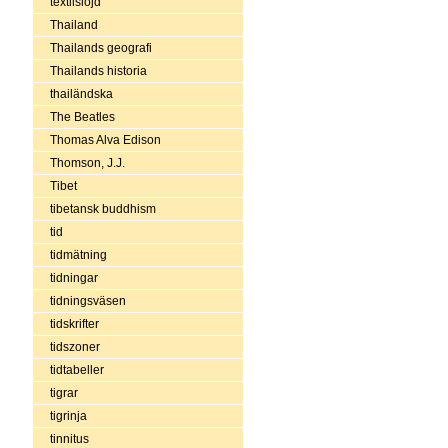
textilslöjd
Thailand
Thailands geografi
Thailands historia
thailändska
The Beatles
Thomas Alva Edison
Thomson, J.J.
Tibet
tibetansk buddhism
tid
tidmätning
tidningar
tidningsväsen
tidskrifter
tidszoner
tidtabeller
tigrar
tigrinja
tinnitus