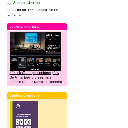
Veckans länktips
Här hittar du de 50 senast tillkomna
länkarna
Länkskafferiet på tv
Länkskafferiet presenteras på tv
Se Alma Taawo presentera
Länkskafferiet i Kunskapskanalen.
Creative Commons