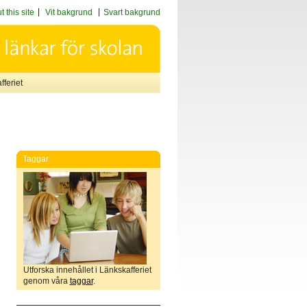
 this site
Vit bakgrund
Svart bakgrund
feriet
Taggar
Utforska innehållet i Länkskafferiet
genom våra
taggar
.