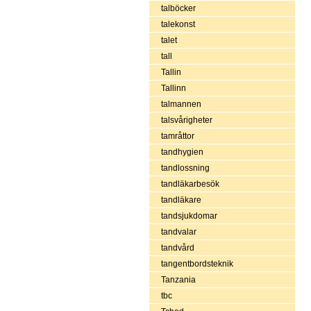
talböcker
talekonst
talet
tall
Tallin
Tallinn
talmannen
talsvårigheter
tamråttor
tandhygien
tandlossning
tandläkarbesök
tandläkare
tandsjukdomar
tandvalar
tandvård
tangentbordsteknik
Tanzania
tbc