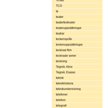
Tchad
TCO
te
teater
teaterfestivaler
teateruppsättningar
teatrar
teckenspråk
teckenuppsättningar
tecknad film
tecknade serier
teckning
Tegnér, Alice
Tegnér, Esaias
teknik
teknikhistoria
teknikundervisning
telefoner
telefoni
telegrafi