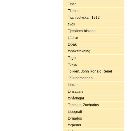
Tintin
Titanic
Titanicolyckan 1912
tivoli
Tjeckiens historia
tjädrar
tobak
tobaksrökning
Togo
Tokyo
Tolkien, John Ronald Reuel
Tollundmanden
tomtar
tonsättare
tonåringar
Topelius, Zacharias
topografi
tornados
torpeder