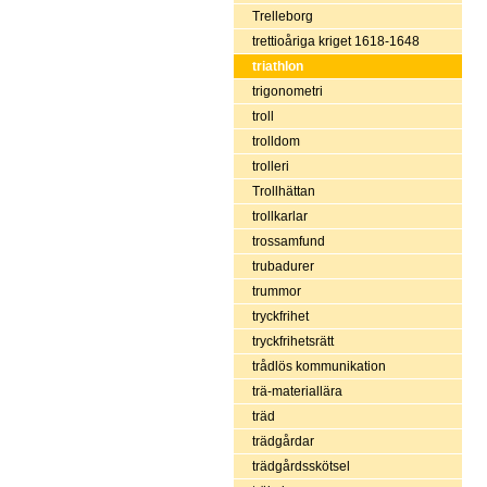
Trelleborg
trettioåriga kriget 1618-1648
triathlon
trigonometri
troll
trolldom
trolleri
Trollhättan
trollkarlar
trossamfund
trubadurer
trummor
tryckfrihet
tryckfrihetsrätt
trådlös kommunikation
trä-materiallära
träd
trädgårdar
trädgårdsskötsel