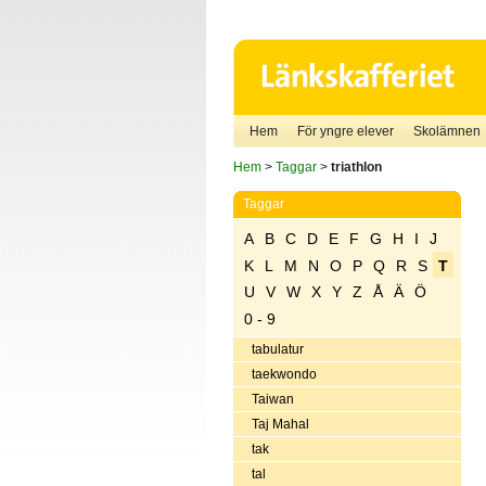
Hem
För yngre elever
Skolämnen
Hem
>
Taggar
>
triathlon
Taggar
A
B
C
D
E
F
G
H
I
J
K
L
M
N
O
P
Q
R
S
T
U
V
W
X
Y
Z
Å
Ä
Ö
0 - 9
tabulatur
taekwondo
Taiwan
Taj Mahal
tak
tal