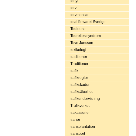
tortyr
torv
torvmossar
totalförsvaret-Sverige
Toulouse
Tourettes syndrom
Tove Jansson
toxikologi
traditioner
Traditioner
trafik
trafikregler
trafikskador
trafiksäkerhet
trafikundervisning
Trafikverket
trakasserier
tranor
transplantation
transport