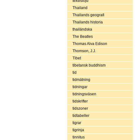
textilslöjd
Thailand
Thailands geografi
Thailands historia
thailändska
The Beatles
Thomas Alva Edison
Thomson, J.J.
Tibet
tibetansk buddhism
tid
tidmätning
tidningar
tidningsväsen
tidskrifter
tidszoner
tidtabeller
tigrar
tigrinja
tinnitus