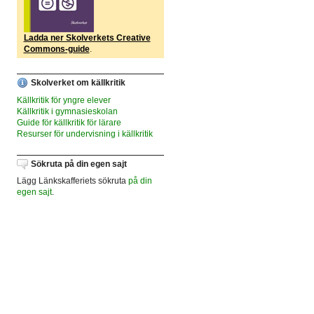
Ladda ner Skolverkets Creative
Commons-guide
.
Skolverket om källkritik
Källkritik för yngre elever
Källkritik i gymnasieskolan
Guide för källkritik för lärare
Resurser för undervisning i källkritik
Sökruta på din egen sajt
Lägg Länkskafferiets sökruta
på din
egen sajt
.