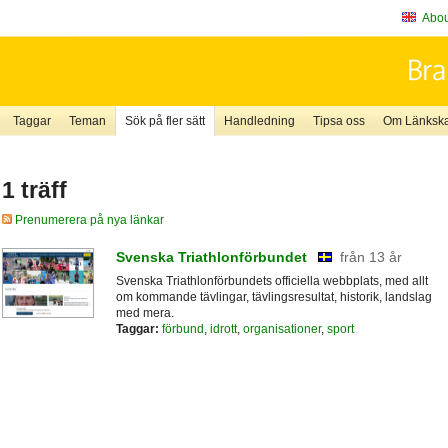
About
Taggar
Teman
Sök på fler sätt
Handledning
Tipsa oss
Om Länkskaf
1 träff
Prenumerera på nya länkar
Svenska Triathlonförbundet
från 13 år
Svenska Triathlonförbundets officiella webbplats, med allt
om kommande tävlingar, tävlingsresultat, historik, landslag
med mera.
Taggar:
förbund
,
idrott
,
organisationer
,
sport