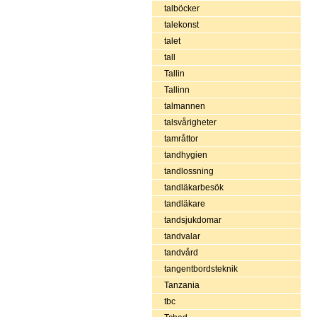
talböcker
talekonst
talet
tall
Tallin
Tallinn
talmannen
talsvårigheter
tamråttor
tandhygien
tandlossning
tandläkarbesök
tandläkare
tandsjukdomar
tandvalar
tandvård
tangentbordsteknik
Tanzania
tbc