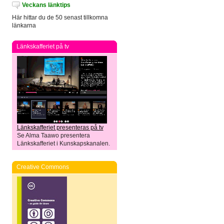
Veckans länktips
Här hittar du de 50 senast tillkomna
länkarna
Länkskafferiet på tv
Länkskafferiet presenteras på tv
Se Alma Taawo presentera
Länkskafferiet i Kunskapskanalen.
Creative Commons