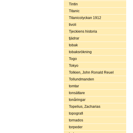
Tintin
Titanic
Titanicolyckan 1912
tivoli
Tjeckiens historia
tjädrar
tobak
tobaksrökning
Togo
Tokyo
Tolkien, John Ronald Reuel
Tollundmanden
tomtar
tonsättare
tonåringar
Topelius, Zacharias
topografi
tornados
torpeder