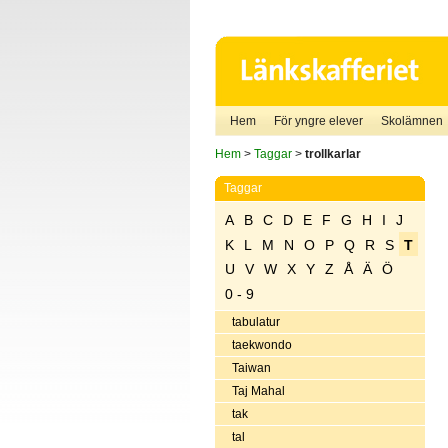
Hem
För yngre elever
Skolämnen
Hem
>
Taggar
>
trollkarlar
Taggar
A
B
C
D
E
F
G
H
I
J
K
L
M
N
O
P
Q
R
S
T
U
V
W
X
Y
Z
Å
Ä
Ö
0 - 9
tabulatur
taekwondo
Taiwan
Taj Mahal
tak
tal