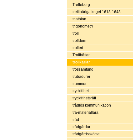
Trelleborg
trettioåriga kriget 1618-1648
triathlon
trigonometri
troll
trolldom
trolleri
Trollhättan
trollkarlar
trossamfund
trubadurer
trummor
tryckfrihet
tryckfrihetsrätt
trådlös kommunikation
trä-materiallära
träd
trädgårdar
trädgårdsskötsel