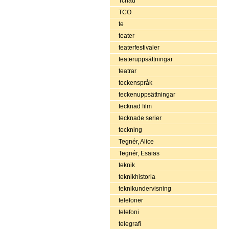
Tchad
TCO
te
teater
teaterfestivaler
teateruppsättningar
teatrar
teckenspråk
teckenuppsättningar
tecknad film
tecknade serier
teckning
Tegnér, Alice
Tegnér, Esaias
teknik
teknikhistoria
teknikundervisning
telefoner
telefoni
telegrafi