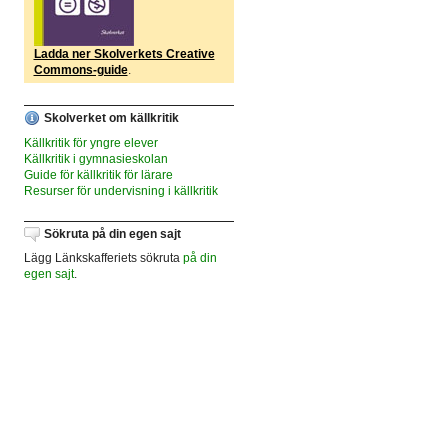
Ladda ner Skolverkets Creative
Commons-guide
.
Skolverket om källkritik
Källkritik för yngre elever
Källkritik i gymnasieskolan
Guide för källkritik för lärare
Resurser för undervisning i källkritik
Sökruta på din egen sajt
Lägg Länkskafferiets sökruta
på din
egen sajt
.