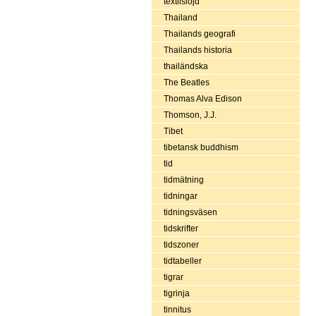
textilslöjd
Thailand
Thailands geografi
Thailands historia
thailändska
The Beatles
Thomas Alva Edison
Thomson, J.J.
Tibet
tibetansk buddhism
tid
tidmätning
tidningar
tidningsväsen
tidskrifter
tidszoner
tidtabeller
tigrar
tigrinja
tinnitus