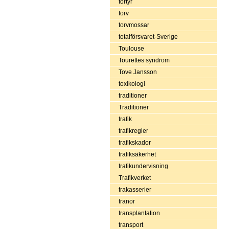
tortyr
torv
torvmossar
totalförsvaret-Sverige
Toulouse
Tourettes syndrom
Tove Jansson
toxikologi
traditioner
Traditioner
trafik
trafikregler
trafikskador
trafiksäkerhet
trafikundervisning
Trafikverket
trakasserier
tranor
transplantation
transport