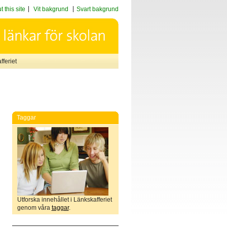
 this site
Vit bakgrund
Svart bakgrund
feriet
Taggar
Utforska innehållet i Länkskafferiet
genom våra
taggar
.