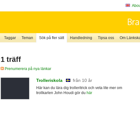
About
Taggar
Teman
Sök på fler sätt
Handledning
Tipsa oss
Om Länkskaf
1 träff
Prenumerera på nya länkar
Trolleriskola
från 10 år
Här kan du lära dig trolleritrick och veta lite mer om
trollkarlen John Houdi gör du
här