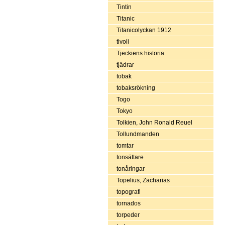
Tintin
Titanic
Titanicolyckan 1912
tivoli
Tjeckiens historia
tjädrar
tobak
tobaksrökning
Togo
Tokyo
Tolkien, John Ronald Reuel
Tollundmanden
tomtar
tonsättare
tonåringar
Topelius, Zacharias
topografi
tornados
torpeder