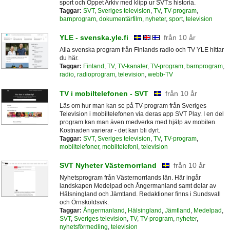
sport och Öppet Arkiv med klipp ur SVT:s historia.
Taggar:
SVT
,
Sveriges television
,
TV
,
TV-program
,
barnprogram
,
dokumentärfilm
,
nyheter
,
sport
,
television
YLE - svenska.yle.fi
från 10 år
Alla svenska program från Finlands radio och TV YLE hittar
du här.
Taggar:
Finland
,
TV
,
TV-kanaler
,
TV-program
,
barnprogram
,
radio
,
radioprogram
,
television
,
webb-TV
TV i mobiltelefonen - SVT
från 10 år
Läs om hur man kan se på TV-program från Sveriges
Television i mobiltelefonen via deras app SVT Play. I en del
program kan man även medverka med hjälp av mobilen.
Kostnaden varierar - det kan bli dyrt.
Taggar:
SVT
,
Sveriges television
,
TV
,
TV-program
,
mobiltelefoner
,
mobiltelefoni
,
television
SVT Nyheter Västernorrland
från 10 år
Nyhetsprogram från Västernorrlands län. Här ingår
landskapen Medelpad och Ångermanland samt delar av
Hälsningland och Jämtland. Redaktioner finns i Sundsvall
och Örnsköldsvik.
Taggar:
Ångermanland
,
Hälsingland
,
Jämtland
,
Medelpad
,
SVT
,
Sveriges television
,
TV
,
TV-program
,
nyheter
,
nyhetsförmedling
,
television