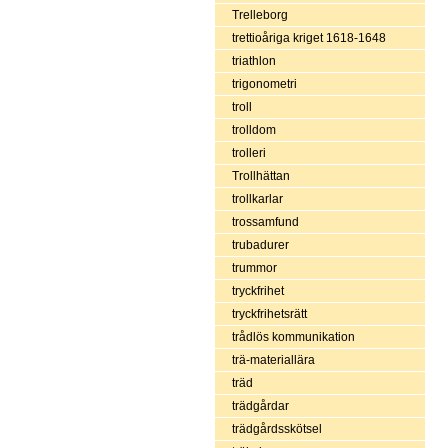
Trelleborg
trettioåriga kriget 1618-1648
triathlon
trigonometri
troll
trolldom
trolleri
Trollhättan
trollkarlar
trossamfund
trubadurer
trummor
tryckfrihet
tryckfrihetsrätt
trådlös kommunikation
trä-materiallära
träd
trädgårdar
trädgårdsskötsel