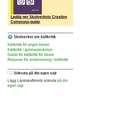
Ladda ner Skolverkets Creative
Commons-guide
.
Skolverket om källkritik
Källkritik för yngre elever
Källkritik i gymnasieskolan
Guide för källkritik för lärare
Resurser för undervisning i källkritik
Sökruta på din egen sajt
Lägg Länkskafferiets sökruta
på din
egen sajt
.