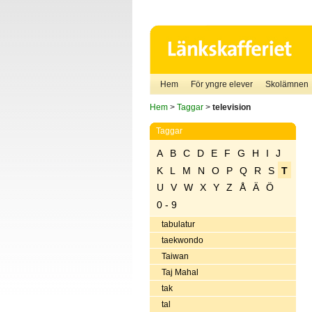
Hem
För yngre elever
Skolämnen
Hem
>
Taggar
>
television
Taggar
A
B
C
D
E
F
G
H
I
J
K
L
M
N
O
P
Q
R
S
T
U
V
W
X
Y
Z
Å
Ä
Ö
0 - 9
tabulatur
taekwondo
Taiwan
Taj Mahal
tak
tal