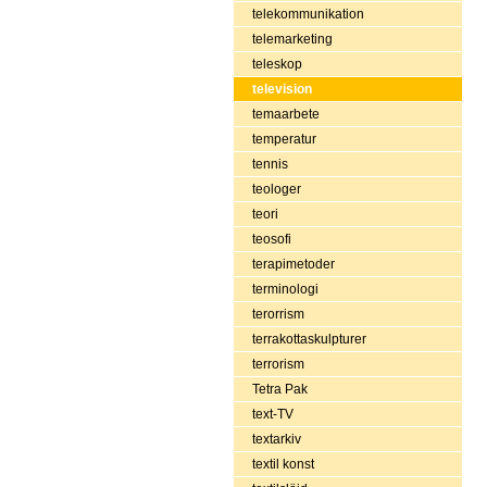
telekommunikation
telemarketing
teleskop
television
temaarbete
temperatur
tennis
teologer
teori
teosofi
terapimetoder
terminologi
terorrism
terrakottaskulpturer
terrorism
Tetra Pak
text-TV
textarkiv
textil konst