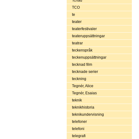
Tchad
TCO
te
teater
teaterfestivaler
teateruppsättningar
teatrar
teckenspråk
teckenuppsättningar
tecknad film
tecknade serier
teckning
Tegnér, Alice
Tegnér, Esaias
teknik
teknikhistoria
teknikundervisning
telefoner
telefoni
telegrafi