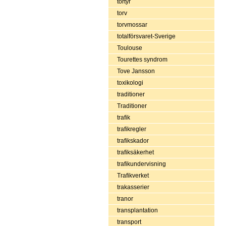
tortyr
torv
torvmossar
totalförsvaret-Sverige
Toulouse
Tourettes syndrom
Tove Jansson
toxikologi
traditioner
Traditioner
trafik
trafikregler
trafikskador
trafiksäkerhet
trafikundervisning
Trafikverket
trakasserier
tranor
transplantation
transport