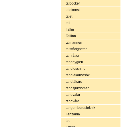
talböcker
talekonst
talet
tall
Tallin
Tallinn
talmannen
talsvårigheter
tamråttor
tandhygien
tandlossning
tandläkarbesök
tandläkare
tandsjukdomar
tandvalar
tandvård
tangentbordsteknik
Tanzania
tbc