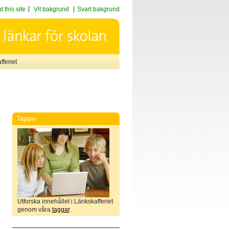
 this site
Vit bakgrund
Svart bakgrund
feriet
Taggar
Utforska innehållet i Länkskafferiet
genom våra
taggar
.