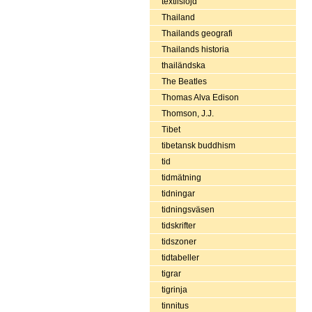
textilslöjd
Thailand
Thailands geografi
Thailands historia
thailändska
The Beatles
Thomas Alva Edison
Thomson, J.J.
Tibet
tibetansk buddhism
tid
tidmätning
tidningar
tidningsväsen
tidskrifter
tidszoner
tidtabeller
tigrar
tigrinja
tinnitus