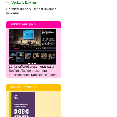
Veckans länktips
Här hittar du de 50 senast tillkomna
länkarna
Länkskafferiet på tv
Länkskafferiet presenteras på tv
Se Alma Taawo presentera
Länkskafferiet i Kunskapskanalen.
Creative Commons