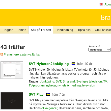
About
Taggar
Teman
Sök på fler sätt
Handledning
Tipsa oss
Om Länkskaf
43 träffar
Sortera på:
Prenumerera på nya länkar
SVT Nyheter Jönköping
från 10 år
SVT Nyheter Jönköping är lokala TV-nyheter för Jönköpings
län. Man kan titta på senaste veckans program och läsa om
nyheter från regionen.
Taggar:
Jönköping
,
SVT
,
Småland
,
Sveriges television
,
TV
,
TV-program
,
nyheter
,
nyhetsförmedling
,
television
SVT Play
från 7 år
SVT Play är en mediaspelare från Sveriges Television. Titta
på mycket av Sveriges Televisons utbud direkt i din dator.
Det finns
olika genrer
, till exempel barn, samhälle och fakta,