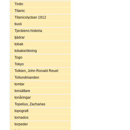
Tintin
Titanic
Titanicolyckan 1912
tivoli
Tjeckiens historia
tjädrar
tobak
tobaksrökning
Togo
Tokyo
Tolkien, John Ronald Reuel
Tollundmanden
tomtar
tonsättare
tonåringar
Topelius, Zacharias
topografi
tornados
torpeder