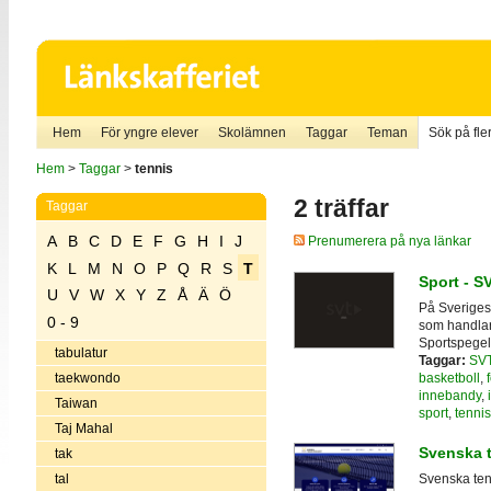
Hem
För yngre elever
Skolämnen
Taggar
Teman
Sök på fler
Hem
>
Taggar
>
tennis
2 träffar
Taggar
A
B
C
D
E
F
G
H
I
J
Prenumerera på nya länkar
K
L
M
N
O
P
Q
R
S
T
Sport - S
U
V
W
X
Y
Z
Å
Ä
Ö
På Sveriges 
0 - 9
som handlar 
Sportspege
tabulatur
Taggar:
SV
basketboll
,
taekwondo
innebandy
,
Taiwan
sport
,
tennis
Taj Mahal
Svenska 
tak
tal
Svenska tenn