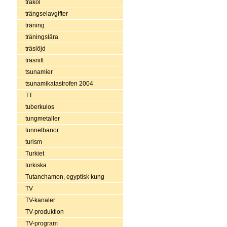
träkol
trängselavgifter
träning
träningslära
träslöjd
träsnitt
tsunamier
tsunamikatastrofen 2004
TT
tuberkulos
tungmetaller
tunnelbanor
turism
Turkiet
turkiska
Tutanchamon, egyptisk kung
TV
TV-kanaler
TV-produktion
TV-program