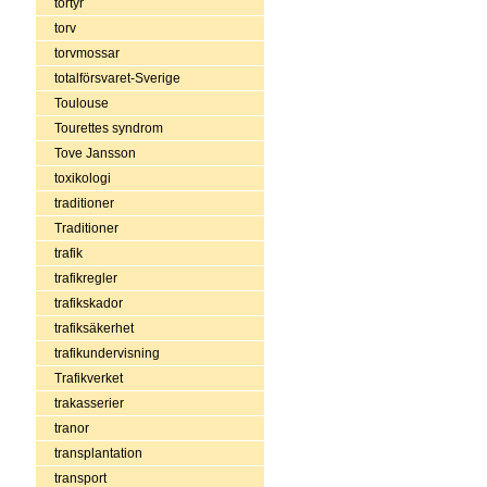
tortyr
torv
torvmossar
totalförsvaret-Sverige
Toulouse
Tourettes syndrom
Tove Jansson
toxikologi
traditioner
Traditioner
trafik
trafikregler
trafikskador
trafiksäkerhet
trafikundervisning
Trafikverket
trakasserier
tranor
transplantation
transport