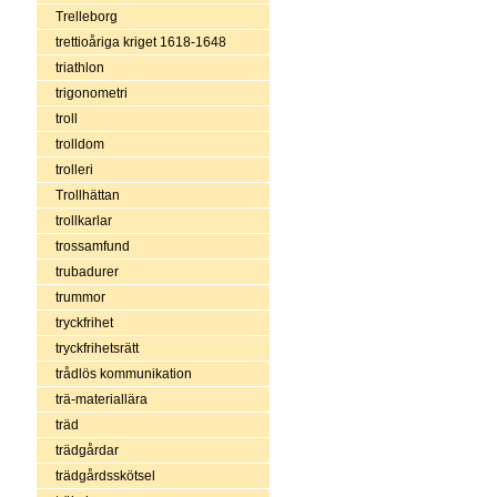
Trelleborg
trettioåriga kriget 1618-1648
triathlon
trigonometri
troll
trolldom
trolleri
Trollhättan
trollkarlar
trossamfund
trubadurer
trummor
tryckfrihet
tryckfrihetsrätt
trådlös kommunikation
trä-materiallära
träd
trädgårdar
trädgårdsskötsel