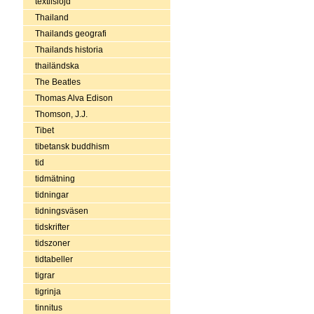
textilslöjd
Thailand
Thailands geografi
Thailands historia
thailändska
The Beatles
Thomas Alva Edison
Thomson, J.J.
Tibet
tibetansk buddhism
tid
tidmätning
tidningar
tidningsväsen
tidskrifter
tidszoner
tidtabeller
tigrar
tigrinja
tinnitus