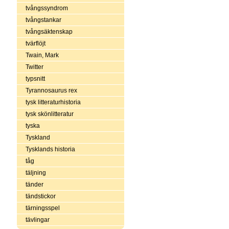
tvångssyndrom
tvångstankar
tvångsäktenskap
tvärflöjt
Twain, Mark
Twitter
typsnitt
Tyrannosaurus rex
tysk litteraturhistoria
tysk skönlitteratur
tyska
Tyskland
Tysklands historia
tåg
täljning
tänder
tändstickor
tärningsspel
tävlingar