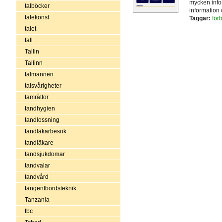
mycken infor
talböcker
information 
talekonst
Taggar:
för
talet
tall
Tallin
Tallinn
talmannen
talsvårigheter
tamråttor
tandhygien
tandlossning
tandläkarbesök
tandläkare
tandsjukdomar
tandvalar
tandvård
tangentbordsteknik
Tanzania
tbc