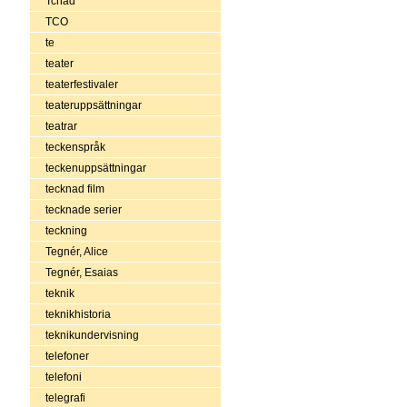
Tchad
TCO
te
teater
teaterfestivaler
teateruppsättningar
teatrar
teckenspråk
teckenuppsättningar
tecknad film
tecknade serier
teckning
Tegnér, Alice
Tegnér, Esaias
teknik
teknikhistoria
teknikundervisning
telefoner
telefoni
telegrafi