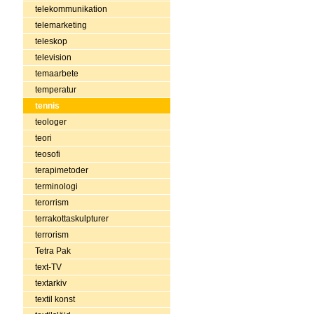
telekommunikation
telemarketing
teleskop
television
temaarbete
temperatur
tennis
teologer
teori
teosofi
terapimetoder
terminologi
terorrism
terrakottaskulpturer
terrorism
Tetra Pak
text-TV
textarkiv
textil konst