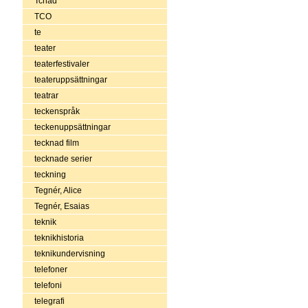
Tchad
TCO
te
teater
teaterfestivaler
teateruppsättningar
teatrar
teckenspråk
teckenuppsättningar
tecknad film
tecknade serier
teckning
Tegnér, Alice
Tegnér, Esaias
teknik
teknikhistoria
teknikundervisning
telefoner
telefoni
telegrafi