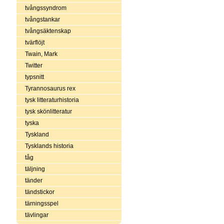
tvångssyndrom
tvångstankar
tvångsäktenskap
tvärflöjt
Twain, Mark
Twitter
typsnitt
Tyrannosaurus rex
tysk litteraturhistoria
tysk skönlitteratur
tyska
Tyskland
Tysklands historia
tåg
täljning
tänder
tändstickor
tärningsspel
tävlingar