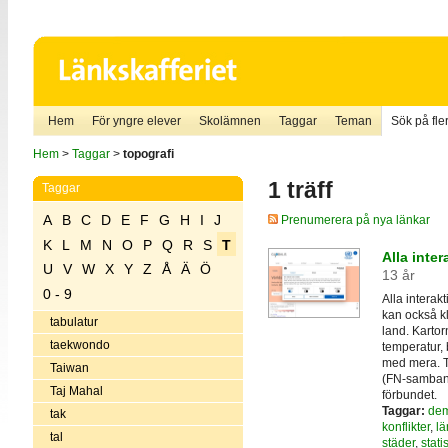
Hem
För yngre elever
Skolämnen
Taggar
Teman
Sök på fler
Hem
>
Taggar
>
topografi
1 träff
Taggar
A
B
C
D
E
F
G
H
I
J
Prenumerera på nya länkar
K
L
M
N
O
P
Q
R
S
T
Alla inter
U
V
W
X
Y
Z
Å
Ä
Ö
13 år
0 - 9
Alla interak
kan också kl
tabulatur
land. Kartor
taekwondo
temperatur, 
med mera. T
Taiwan
(FN-samband
Taj Mahal
förbundet.
Taggar:
dem
tak
konflikter
,
lä
tal
städer
,
statis