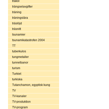
träkol
trängselavgifter
träning
träningslära
träslöjd
träsnitt
tsunamier
tsunamikatastrofen 2004
TT
tuberkulos
tungmetaller
tunnelbanor
turism
Turkiet
turkiska
Tutanchamon, egyptisk kung
TV
TV-kanaler
TV-produktion
TV-program