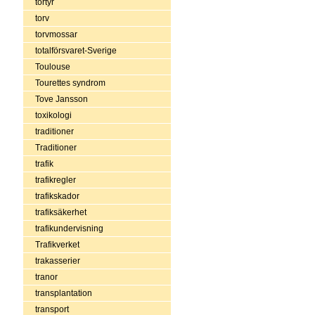
tortyr
torv
torvmossar
totalförsvaret-Sverige
Toulouse
Tourettes syndrom
Tove Jansson
toxikologi
traditioner
Traditioner
trafik
trafikregler
trafikskador
trafiksäkerhet
trafikundervisning
Trafikverket
trakasserier
tranor
transplantation
transport