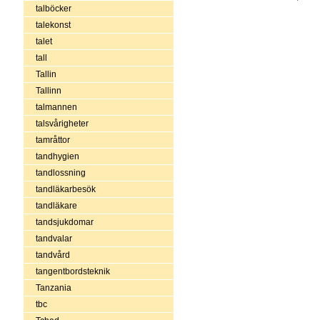
talböcker
talekonst
talet
tall
Tallin
Tallinn
talmannen
talsvårigheter
tamråttor
tandhygien
tandlossning
tandläkarbesök
tandläkare
tandsjukdomar
tandvalar
tandvård
tangentbordsteknik
Tanzania
tbc