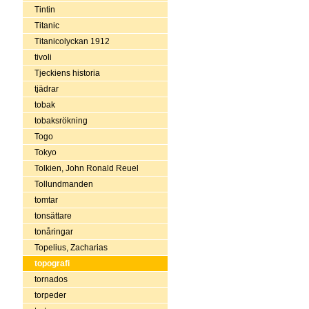
Tintin
Titanic
Titanicolyckan 1912
tivoli
Tjeckiens historia
tjädrar
tobak
tobaksrökning
Togo
Tokyo
Tolkien, John Ronald Reuel
Tollundmanden
tomtar
tonsättare
tonåringar
Topelius, Zacharias
topografi
tornados
torpeder