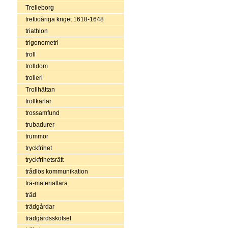
Trelleborg
trettioåriga kriget 1618-1648
triathlon
trigonometri
troll
trolldom
trolleri
Trollhättan
trollkarlar
trossamfund
trubadurer
trummor
tryckfrihet
tryckfrihetsrätt
trådlös kommunikation
trä-materiallära
träd
trädgårdar
trädgårdsskötsel