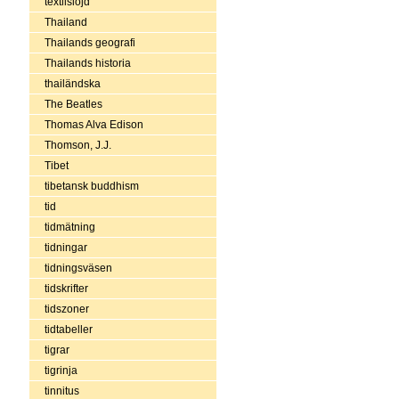
textilslöjd
Thailand
Thailands geografi
Thailands historia
thailändska
The Beatles
Thomas Alva Edison
Thomson, J.J.
Tibet
tibetansk buddhism
tid
tidmätning
tidningar
tidningsväsen
tidskrifter
tidszoner
tidtabeller
tigrar
tigrinja
tinnitus