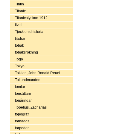
Tintin
Titanic
Titanicolyckan 1912
tivoli
Tjeckiens historia
tjädrar
tobak
tobaksrökning
Togo
Tokyo
Tolkien, John Ronald Reuel
Tollundmanden
tomtar
tonsättare
tonåringar
Topelius, Zacharias
topografi
tornados
torpeder