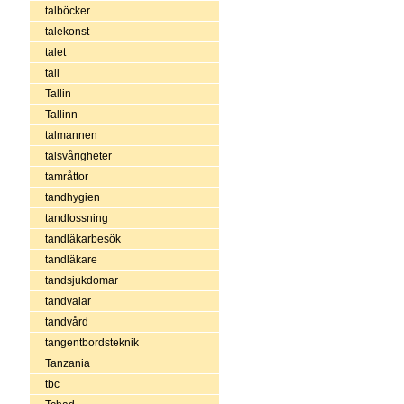
talböcker
talekonst
talet
tall
Tallin
Tallinn
talmannen
talsvårigheter
tamråttor
tandhygien
tandlossning
tandläkarbesök
tandläkare
tandsjukdomar
tandvalar
tandvård
tangentbordsteknik
Tanzania
tbc