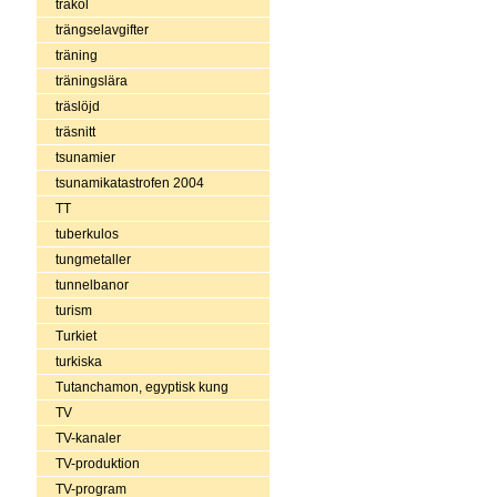
träkol
trängselavgifter
träning
träningslära
träslöjd
träsnitt
tsunamier
tsunamikatastrofen 2004
TT
tuberkulos
tungmetaller
tunnelbanor
turism
Turkiet
turkiska
Tutanchamon, egyptisk kung
TV
TV-kanaler
TV-produktion
TV-program