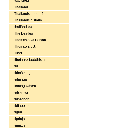
textilslöjd
Thailand
Thailands geografi
Thailands historia
thailändska
The Beatles
Thomas Alva Edison
Thomson, J.J.
Tibet
tibetansk buddhism
tid
tidmätning
tidningar
tidningsväsen
tidskrifter
tidszoner
tidtabeller
tigrar
tigrinja
tinnitus