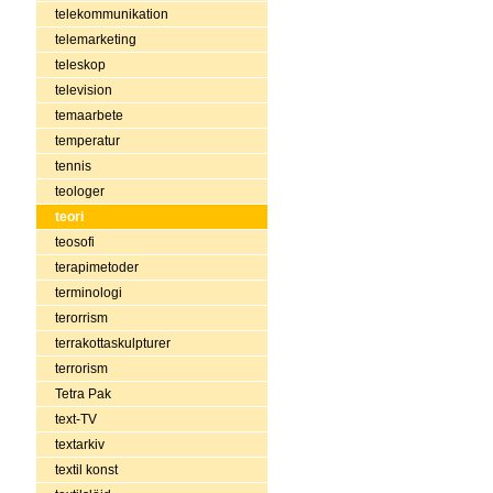
telekommunikation
telemarketing
teleskop
television
temaarbete
temperatur
tennis
teologer
teori
teosofi
terapimetoder
terminologi
terorrism
terrakottaskulpturer
terrorism
Tetra Pak
text-TV
textarkiv
textil konst