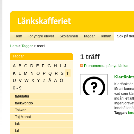
Hem
För yngre elever
Skolämnen
Taggar
Teman
Sök på fler
Hem
>
Taggar
>
teori
1 träff
Taggar
A
B
C
D
E
F
G
H
I
J
Prenumerera på nya länkar
K
L
M
N
O
P
Q
R
S
T
Klartänkts
U
V
W
X
Y
Z
Å
Ä
Ö
Klartänkt är 
0 - 9
för att kunn
vad som kän
tabulatur
ingår i ett 
Ingenjörsve
taekwondo
Innehåller 
Taiwan
Taggar:
for
Taj Mahal
tak
tal