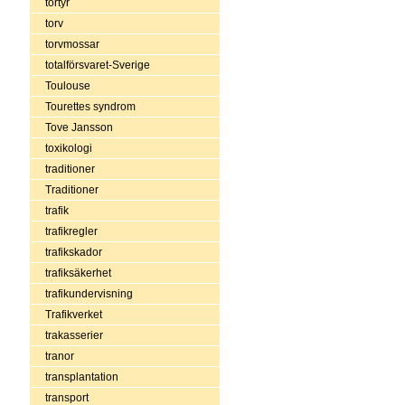
tortyr
torv
torvmossar
totalförsvaret-Sverige
Toulouse
Tourettes syndrom
Tove Jansson
toxikologi
traditioner
Traditioner
trafik
trafikregler
trafikskador
trafiksäkerhet
trafikundervisning
Trafikverket
trakasserier
tranor
transplantation
transport