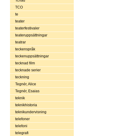
Tchad
TCO
te
teater
teaterfestivaler
teateruppsättningar
teatrar
teckenspråk
teckenuppsättningar
tecknad film
tecknade serier
teckning
Tegnér, Alice
Tegnér, Esaias
teknik
teknikhistoria
teknikundervisning
telefoner
telefoni
telegrafi