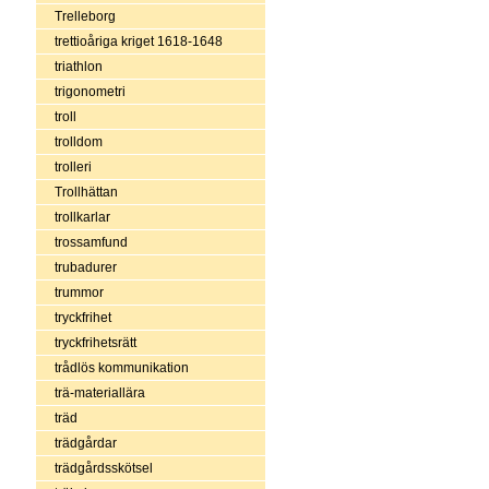
Trelleborg
trettioåriga kriget 1618-1648
triathlon
trigonometri
troll
trolldom
trolleri
Trollhättan
trollkarlar
trossamfund
trubadurer
trummor
tryckfrihet
tryckfrihetsrätt
trådlös kommunikation
trä-materiallära
träd
trädgårdar
trädgårdsskötsel