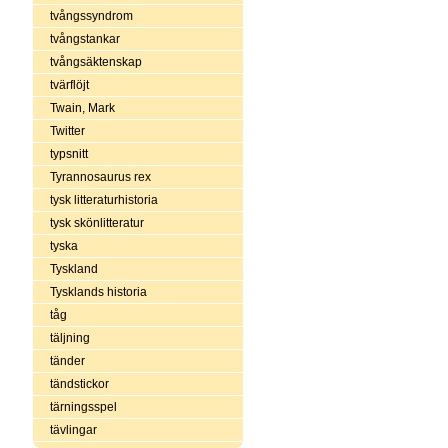
tvångssyndrom
tvångstankar
tvångsäktenskap
tvärflöjt
Twain, Mark
Twitter
typsnitt
Tyrannosaurus rex
tysk litteraturhistoria
tysk skönlitteratur
tyska
Tyskland
Tysklands historia
tåg
täljning
tänder
tändstickor
tärningsspel
tävlingar