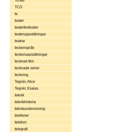
Tchad
TCO
te
teater
teaterfestivaler
teateruppsättningar
teatrar
teckenspråk
teckenuppsättningar
tecknad film
tecknade serier
teckning
Tegnér, Alice
Tegnér, Esaias
teknik
teknikhistoria
teknikundervisning
telefoner
telefoni
telegrafi