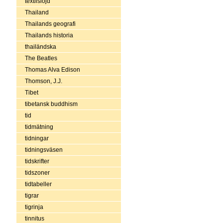
textilslöjd
Thailand
Thailands geografi
Thailands historia
thailändska
The Beatles
Thomas Alva Edison
Thomson, J.J.
Tibet
tibetansk buddhism
tid
tidmätning
tidningar
tidningsväsen
tidskrifter
tidszoner
tidtabeller
tigrar
tigrinja
tinnitus