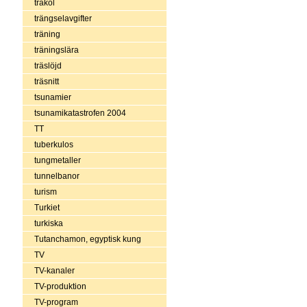
träkol
trängselavgifter
träning
träningslära
träslöjd
träsnitt
tsunamier
tsunamikatastrofen 2004
TT
tuberkulos
tungmetaller
tunnelbanor
turism
Turkiet
turkiska
Tutanchamon, egyptisk kung
TV
TV-kanaler
TV-produktion
TV-program