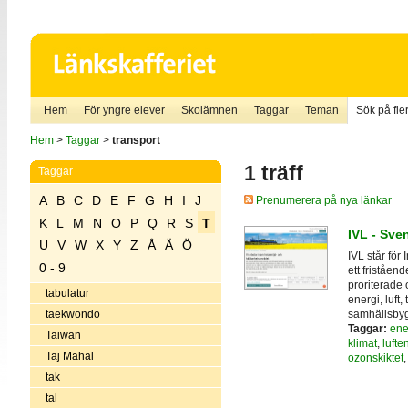
Hem
För yngre elever
Skolämnen
Taggar
Teman
Sök på fler
Hem
>
Taggar
>
transport
1 träff
Taggar
A
B
C
D
E
F
G
H
I
J
Prenumerera på nya länkar
K
L
M
N
O
P
Q
R
S
T
IVL - Sven
U
V
W
X
Y
Z
Å
Ä
Ö
IVL står för 
0 - 9
ett friståen
proriterade 
tabulatur
energi, luft,
samhällsby
taekwondo
Taggar:
ene
Taiwan
klimat
,
lufte
Taj Mahal
ozonskiktet
tak
tal