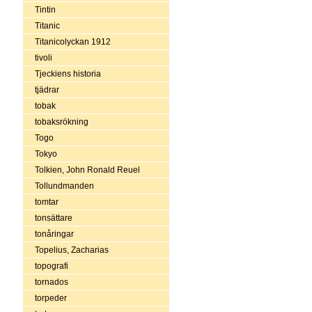
Tintin
Titanic
Titanicolyckan 1912
tivoli
Tjeckiens historia
tjädrar
tobak
tobaksrökning
Togo
Tokyo
Tolkien, John Ronald Reuel
Tollundmanden
tomtar
tonsättare
tonåringar
Topelius, Zacharias
topografi
tornados
torpeder