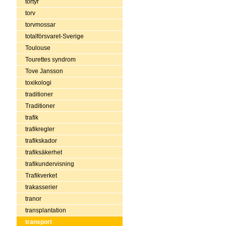
tortyr
torv
torvmossar
totalförsvaret-Sverige
Toulouse
Tourettes syndrom
Tove Jansson
toxikologi
traditioner
Traditioner
trafik
trafikregler
trafikskador
trafiksäkerhet
trafikundervisning
Trafikverket
trakasserier
tranor
transplantation
transport