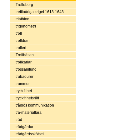
Trelleborg
trettioåriga kriget 1618-1648
triathlon
trigonometri
troll
trolldom
trolleri
Trollhättan
trollkarlar
trossamfund
trubadurer
trummor
tryckfrihet
tryckfrihetsrätt
trådlös kommunikation
trä-materiallära
träd
trädgårdar
trädgårdsskötsel