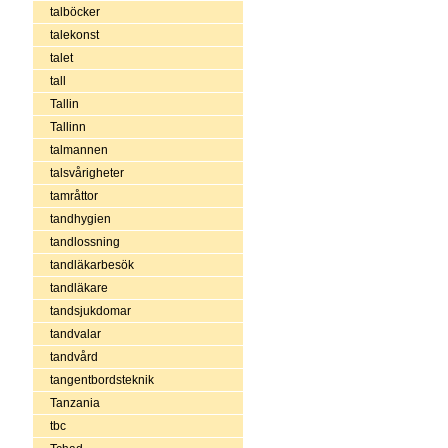
talböcker
talekonst
talet
tall
Tallin
Tallinn
talmannen
talsvårigheter
tamråttor
tandhygien
tandlossning
tandläkarbesök
tandläkare
tandsjukdomar
tandvalar
tandvård
tangentbordsteknik
Tanzania
tbc