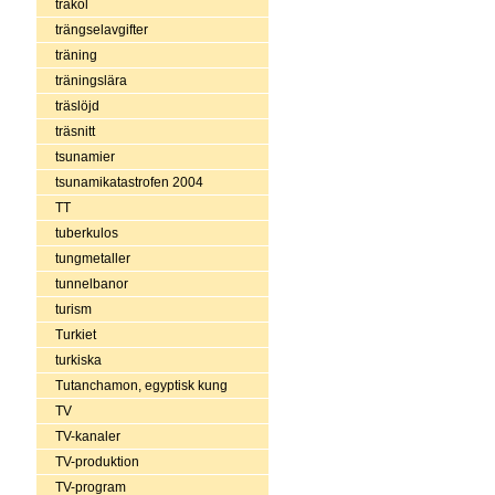
träkol
trängselavgifter
träning
träningslära
träslöjd
träsnitt
tsunamier
tsunamikatastrofen 2004
TT
tuberkulos
tungmetaller
tunnelbanor
turism
Turkiet
turkiska
Tutanchamon, egyptisk kung
TV
TV-kanaler
TV-produktion
TV-program