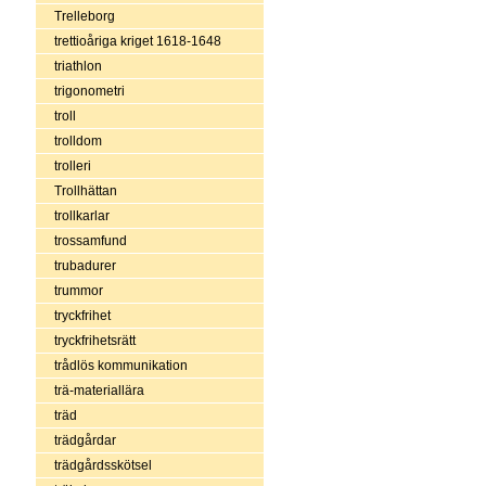
Trelleborg
trettioåriga kriget 1618-1648
triathlon
trigonometri
troll
trolldom
trolleri
Trollhättan
trollkarlar
trossamfund
trubadurer
trummor
tryckfrihet
tryckfrihetsrätt
trådlös kommunikation
trä-materiallära
träd
trädgårdar
trädgårdsskötsel