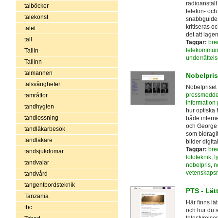
radioanstalt
talböcker
telefon- och
talekonst
snabbguide g
kritiseras oc
talet
det att lage
tall
Taggar:
bre
telekommun
Tallin
underrättel
Tallinn
talmannen
Nobelpris
talsvårigheter
Nobelpriset 
pressmedde
tamråttor
information 
tandhygien
hur optiska f
tandlossning
både interne
och George 
tandläkarbesök
som bidragit
tandläkare
bilder digital
Taggar:
bre
tandsjukdomar
fototeknik
,
f
tandvalar
nobelpris
,
n
vetenskaps
tandvård
tangentbordsteknik
PTS - Lätt
Tanzania
Här finns lä
tbc
och hur du s
telestyrelse