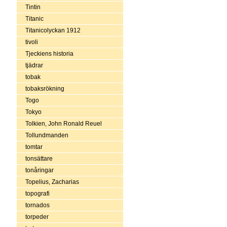
Tintin
Titanic
Titanicolyckan 1912
tivoli
Tjeckiens historia
tjädrar
tobak
tobaksrökning
Togo
Tokyo
Tolkien, John Ronald Reuel
Tollundmanden
tomtar
tonsättare
tonåringar
Topelius, Zacharias
topografi
tornados
torpeder