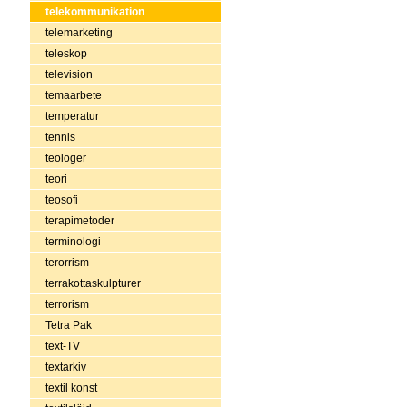
telekommunikation
telemarketing
teleskop
television
temaarbete
temperatur
tennis
teologer
teori
teosofi
terapimetoder
terminologi
terorrism
terrakottaskulpturer
terrorism
Tetra Pak
text-TV
textarkiv
textil konst