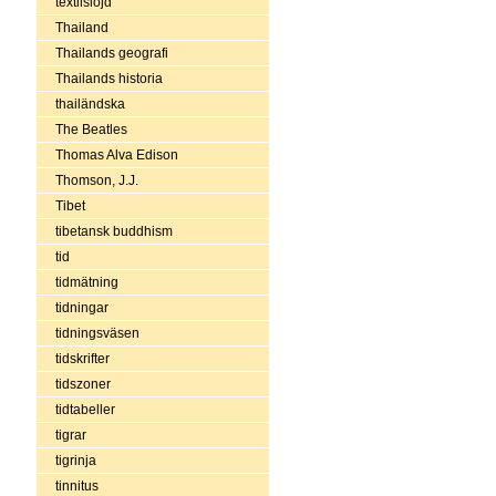
textilslöjd
Thailand
Thailands geografi
Thailands historia
thailändska
The Beatles
Thomas Alva Edison
Thomson, J.J.
Tibet
tibetansk buddhism
tid
tidmätning
tidningar
tidningsväsen
tidskrifter
tidszoner
tidtabeller
tigrar
tigrinja
tinnitus