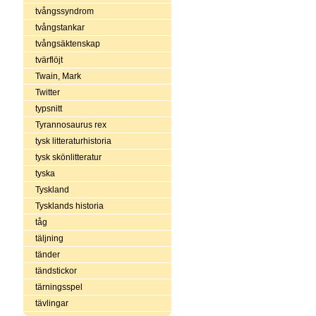
tvångssyndrom
tvångstankar
tvångsäktenskap
tvärflöjt
Twain, Mark
Twitter
typsnitt
Tyrannosaurus rex
tysk litteraturhistoria
tysk skönlitteratur
tyska
Tyskland
Tysklands historia
tåg
täljning
tänder
tändstickor
tärningsspel
tävlingar