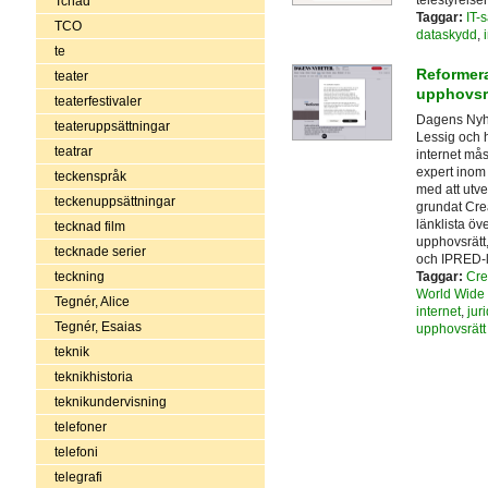
Tchad
Taggar:
IT-
TCO
dataskydd
,
te
Reformera
teater
upphovsr
teaterfestivaler
Dagens Nyhe
teateruppsättningar
Lessig och 
teatrar
internet mås
expert inom 
teckenspråk
med att utv
teckenuppsättningar
grundat Cre
länklista öve
tecknad film
upphovsrätt,
tecknade serier
och IPRED-
teckning
Taggar:
Cre
World Wide
Tegnér, Alice
internet
,
juri
Tegnér, Esaias
upphovsrätt
teknik
teknikhistoria
teknikundervisning
telefoner
telefoni
telegrafi