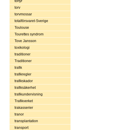
tortyr
torv
torvmossar
totalförsvaret-Sverige
Toulouse
Tourettes syndrom
Tove Jansson
toxikologi
traditioner
Traditioner
trafik
trafikregler
trafikskador
trafiksäkerhet
trafikundervisning
Trafikverket
trakasserier
tranor
transplantation
transport