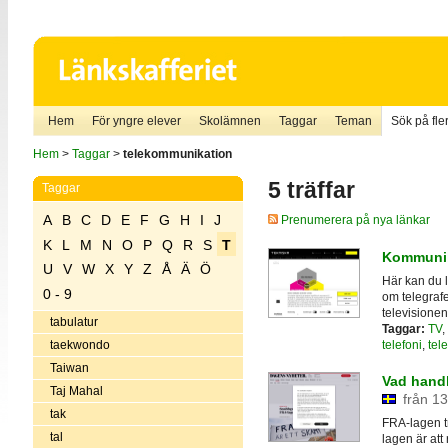
Hem
För yngre elever
Skolämnen
Taggar
Teman
Sök på fler
Hem
>
Taggar
>
telekommunikation
5 träffar
Taggar
A
B
C
D
E
F
G
H
I
J
Prenumerera på nya länkar
K
L
M
N
O
P
Q
R
S
T
Kommunik
U
V
W
X
Y
Z
Å
Ä
Ö
Här kan du l
0 - 9
om telegrafe
televisionen
tabulatur
Taggar:
TV
,
telefoni
,
tele
taekwondo
Taiwan
Vad hand
Taj Mahal
från 13
tak
FRA-lagen tr
tal
lagen är att