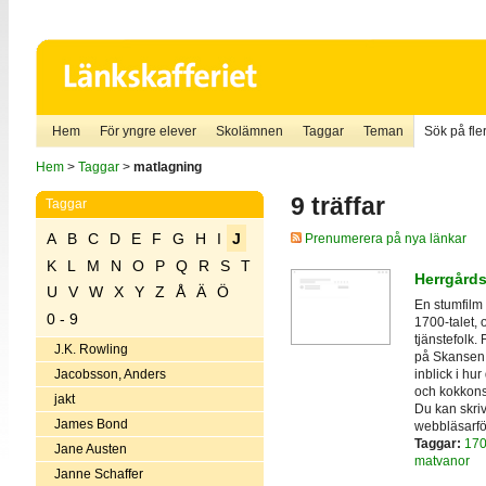
Hem
För yngre elever
Skolämnen
Taggar
Teman
Sök på fler
Hem
>
Taggar
>
matlagning
9 träffar
Taggar
A
B
C
D
E
F
G
H
I
J
Prenumerera på nya länkar
K
L
M
N
O
P
Q
R
S
T
Herrgårds
U
V
W
X
Y
Z
Å
Ä
Ö
En stumfilm 
0 - 9
1700-talet,
tjänstefolk.
J.K. Rowling
på Skansen,
inblick i hur
Jacobsson, Anders
och kokkonst
jakt
Du kan skriv
James Bond
webbläsarfö
Taggar:
170
Jane Austen
matvanor
Janne Schaffer