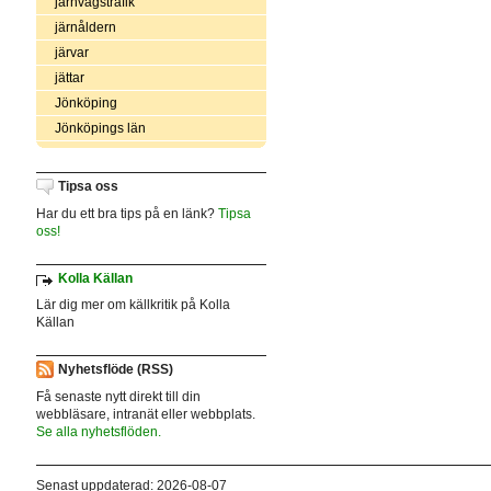
järnvägstrafik
järnåldern
järvar
jättar
Jönköping
Jönköpings län
Tipsa oss
Har du ett bra tips på en länk?
Tipsa
oss!
Kolla Källan
Lär dig mer om källkritik på Kolla
Källan
Nyhetsflöde (RSS)
Få senaste nytt direkt till din
webbläsare, intranät eller webbplats.
Se alla nyhetsflöden.
Senast uppdaterad: 2026-08-07