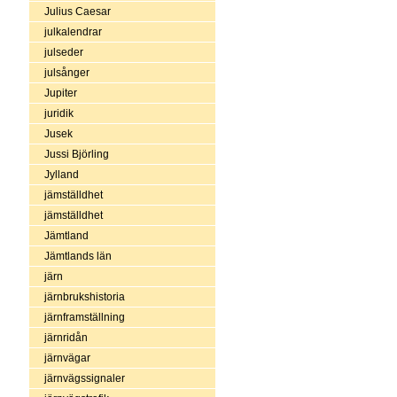
Julius Caesar
julkalendrar
julseder
julsånger
Jupiter
juridik
Jusek
Jussi Björling
Jylland
jämställdhet
jämställdhet
Jämtland
Jämtlands län
järn
järnbrukshistoria
järnframställning
järnridån
järnvägar
järnvägssignaler