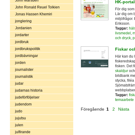
John Marsden
HK-porta
John Ronald Reuel Tolkien
För dig som
Lär dig om 
Jonas Hassen Khemiri
miljöfrågor
jonglering
Eriksson.
Jordanien
Taggar:
häl
livsmedel
,
m
jordarter
och dryck
,
p
jordbruk
Fiskar oc
jordbrukspolitik
jordbävningar
Här kan du l
fiskeredskap
jorden
fisken. Det 
journalister
skaldjur
och
bildbank med
journalistik
stycka, filéa
judar
Sjömatsfräm
webbplatse
judarnas historia
Taggar:
fisk
judeförföljelser
temaarbete
judendom
Föregående
1
2
Nästa
judo
jujutsu
julen
julfirande