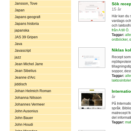
Jansson, Tove
Sök recep
15 år
Japan
Här kan du s
Japans geografi
vardags och t
Japans historia
och laktosfr
från A till Ö
.
japanska
Taggar:
alle
JAS 39 Gripen
ordböcker
,
o
Java
Niklas k
Javascript
Recept som p
jazz
mjölkprotein
Jean Michel Jarre
tillagningsti
Jean Sibelius
soppor, des
Taggar:
alle
Jeanne d'Arc
laktosintole
jiddisch
Internati
Johan Helmich Roman
år
Johanna Nilsson
På Internati
Johannes Vermeer
språk. Bibli
John Ausonius
matrecept f
del informat
John Bauer
Taggar:
mat
John Houdi