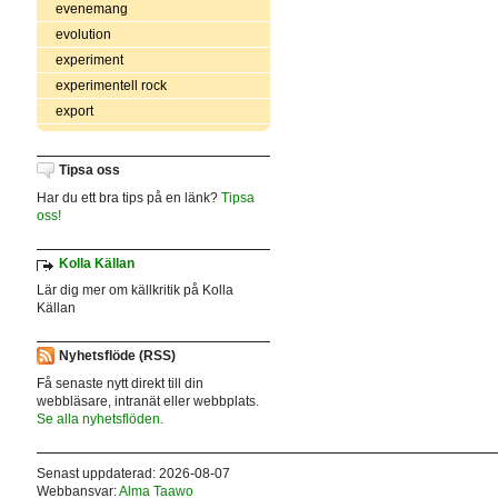
evenemang
evolution
experiment
experimentell rock
export
Tipsa oss
Har du ett bra tips på en länk?
Tipsa
oss!
Kolla Källan
Lär dig mer om källkritik på Kolla
Källan
Nyhetsflöde (RSS)
Få senaste nytt direkt till din
webbläsare, intranät eller webbplats.
Se alla nyhetsflöden.
Senast uppdaterad: 2026-08-07
Webbansvar:
Alma Taawo