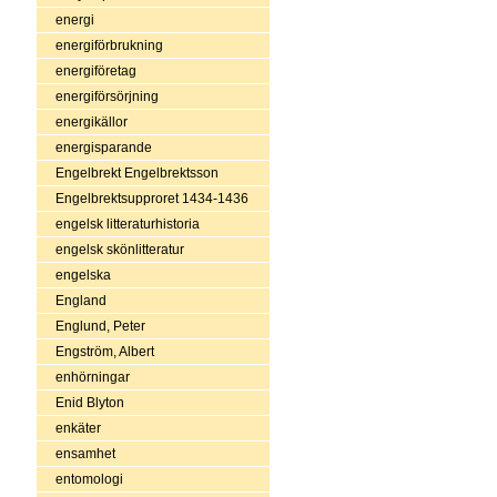
energi
energiförbrukning
energiföretag
energiförsörjning
energikällor
energisparande
Engelbrekt Engelbrektsson
Engelbrektsupproret 1434-1436
engelsk litteraturhistoria
engelsk skönlitteratur
engelska
England
Englund, Peter
Engström, Albert
enhörningar
Enid Blyton
enkäter
ensamhet
entomologi