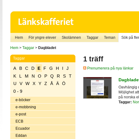
Hem
För yngre elever
Skolämnen
Taggar
Teman
Sök på fler
Hem
>
Taggar
>
Dagbladet
1 träff
Taggar
A
B
C
D
E
F
G
H
I
J
Prenumerera på nya länkar
K
L
M
N
O
P
Q
R
S
T
Dagbladet
U
V
W
X
Y
Z
Å
Ä
Ö
Oavhängig d
0 - 9
Möjlighet a
på norska el
e-böcker
Taggar:
Nor
e-mobbning
e-post
ECB
Ecuador
Eddan