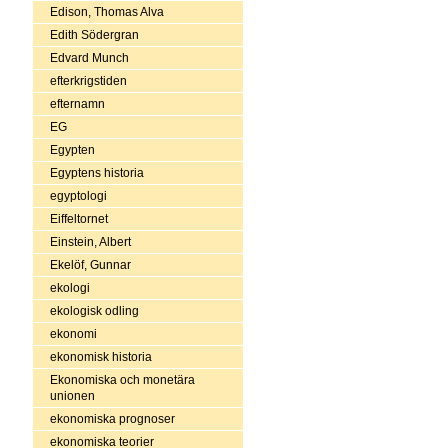
Edison, Thomas Alva
Edith Södergran
Edvard Munch
efterkrigstiden
efternamn
EG
Egypten
Egyptens historia
egyptologi
Eiffeltornet
Einstein, Albert
Ekelöf, Gunnar
ekologi
ekologisk odling
ekonomi
ekonomisk historia
Ekonomiska och monetära
unionen
ekonomiska prognoser
ekonomiska teorier