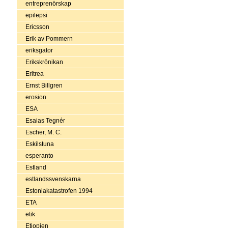
entreprenörskap
epilepsi
Ericsson
Erik av Pommern
eriksgator
Erikskrönikan
Eritrea
Ernst Billgren
erosion
ESA
Esaias Tegnér
Escher, M. C.
Eskilstuna
esperanto
Estland
estlandssvenskarna
Estoniakatastrofen 1994
ETA
etik
Etiopien