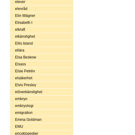
elever
elevråd
Elin Wägner
Elisabeth I
elkraft
elkänslighet
Ellis Island
ellära
Elsa Beskow
Elsass
Elsie Petrén
elsäkerhet
Elvis Presley
elöverkänslighet
embryo
embryologi
emigration
Emma Goldman
EMU
encyklopedier