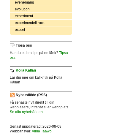
evenemang
evolution
experiment
experimentell rock
export
Tipsa oss
Har du ett bra tips på en länk?
Tipsa
oss!
Kolla Källan
Lär dig mer om källkritik på Kolla
Källan
Nyhetsflöde (RSS)
Få senaste nytt direkt till din
webbläsare, intranät eller webbplats.
Se alla nyhetsflöden.
Senast uppdaterad: 2026-08-08
Webbansvar:
Alma Taawo