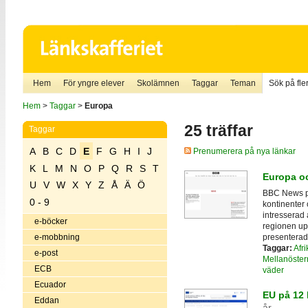
Hem
För yngre elever
Skolämnen
Taggar
Teman
Sök på fler
Hem
>
Taggar
>
Europa
25 träffar
Taggar
A
B
C
D
E
F
G
H
I
J
Prenumerera på nya länkar
K
L
M
N
O
P
Q
R
S
T
Europa o
U
V
W
X
Y
Z
Å
Ä
Ö
BBC News pr
0 - 9
kontinenter 
intresserad 
e-böcker
regionen up
presenterad
e-mobbning
Taggar:
Afri
e-post
Mellanöster
ECB
väder
Ecuador
EU på 12 
Eddan
år