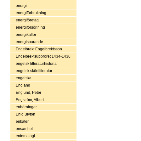
energi
energiförbrukning
energiföretag
energiförsörjning
energikällor
energisparande
Engelbrekt Engelbrektsson
Engelbrektsupproret 1434-1436
engelsk litteraturhistoria
engelsk skönlitteratur
engelska
England
Englund, Peter
Engström, Albert
enhörningar
Enid Blyton
enkäter
ensamhet
entomologi