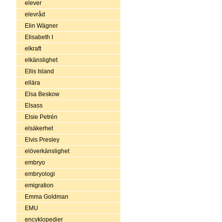
elever
elevråd
Elin Wägner
Elisabeth I
elkraft
elkänslighet
Ellis Island
ellära
Elsa Beskow
Elsass
Elsie Petrén
elsäkerhet
Elvis Presley
elöverkänslighet
embryo
embryologi
emigration
Emma Goldman
EMU
encyklopedier