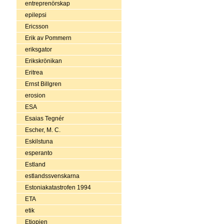
entreprenörskap
epilepsi
Ericsson
Erik av Pommern
eriksgator
Erikskrönikan
Eritrea
Ernst Billgren
erosion
ESA
Esaias Tegnér
Escher, M. C.
Eskilstuna
esperanto
Estland
estlandssvenskarna
Estoniakatastrofen 1994
ETA
etik
Etiopien