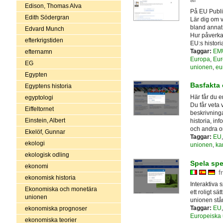
Edison, Thomas Alva
På EU Public
Edith Södergran
Lär dig om v
bland annat 
Edvard Munch
Hur påverka
efterkrigstiden
EU:s histori
Taggar:
EM
efternamn
Europa
,
Eur
EG
unionen
,
eu
Egypten
Basfakta
Egyptens historia
Här får du e
egyptologi
Du får veta 
Eiffeltornet
beskrivning
Einstein, Albert
historia, in
och andra o
Ekelöf, Gunnar
Taggar:
EU
ekologi
unionen
,
kar
ekologisk odling
Spela spe
ekonomi
f
ekonomisk historia
Interaktiva
Ekonomiska och monetära
ett roligt s
unionen
unionen stå
Taggar:
EU
ekonomiska prognoser
Europeiska
ekonomiska teorier