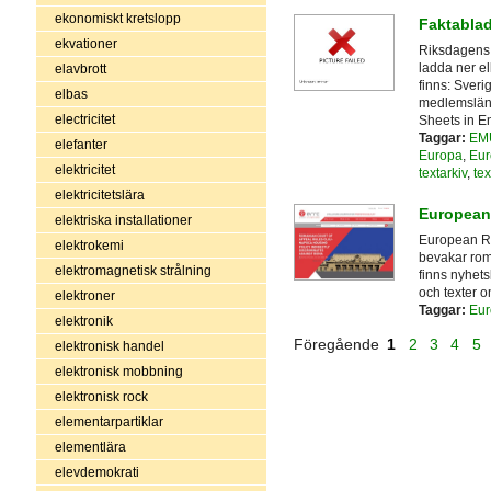
ekonomiskt kretslopp
Faktabla
ekvationer
Riksdagens 
ladda ner el
elavbrott
finns: Sveri
elbas
medlemsländ
electricitet
Sheets in En
Taggar:
EM
elefanter
Europa
,
Eur
elektricitet
textarkiv
,
tex
elektricitetslära
European
elektriska installationer
European Ro
elektrokemi
bevakar rom
elektromagnetisk strålning
finns nyhets
och texter o
elektroner
Taggar:
Eur
elektronik
Föregående
1
2
3
4
5
elektronisk handel
elektronisk mobbning
elektronisk rock
elementarpartiklar
elementlära
elevdemokrati