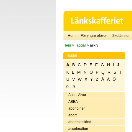
Hem
För yngre elever
Skolämnen
Hem
>
Taggar
>
arkiv
Taggar
A
B
C
D
E
F
G
H
I
J
K
L
M
N
O
P
Q
R
S
T
U
V
W
X
Y
Z
Å
Ä
Ö
0 - 9
Aalto, Alvar
ABBA
aboriginer
abort
abortmotstånd
acceleration