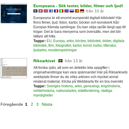
Europeana - Sök texter, bilder, filmer och ljud!
från 10 år
Europeana är ett enormt europeiskt digitalt bibliotek! Här
finns filmer, ljud, foton, kartor, böcker och konstverk från
Europas främsta samlingar. Du kan välja språk längt upp till
höger. Det är bara menyerna som översätts, men det blir
lättare att hitta.
Taggar:
EU
,
Europa
,
arkiv
,
böcker
,
bibliotek
,
bilder
,
digitala
bibliotek
,
film
,
fotografier
,
kartor
,
konst
,
kultur
,
litteratur
,
ljudarkiv
,
musikinspelningar
Riksarkivet
från 13 år
Att forska själv, att som en detektiv leta uppgifter i
originalhandlingar kan vara spännande! Här på Riksarkivets
webbplats finner du de olika arkiven och mycket annat
relaterat material. Klicka på Webbkarta för en bra översikt.
Taggar:
Sveriges historia
,
arkiv
,
genealogi
,
krigshistoria
,
militärhistoria
,
nationalarkiv
,
släktforskning
,
statliga
myndigheter
Föregående
1
2
3
Nästa