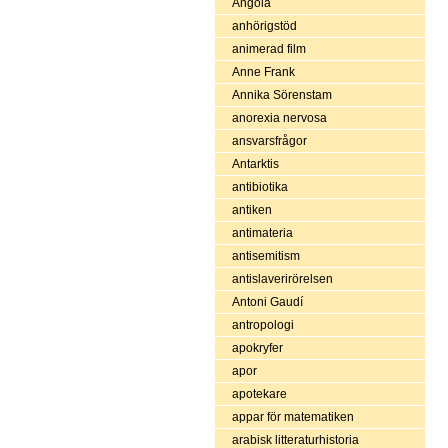
Angola
anhörigstöd
animerad film
Anne Frank
Annika Sörenstam
anorexia nervosa
ansvarsfrågor
Antarktis
antibiotika
antiken
antimateria
antisemitism
antislaverirörelsen
Antoni Gaudí
antropologi
apokryfer
apor
apotekare
appar för matematiken
arabisk litteraturhistoria