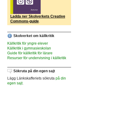
Ladda ner Skolverkets Creative
Commons-guide
.
Skolverket om källkritik
Källkritik för yngre elever
Källkritik i gymnasieskolan
Guide för källkritik för lärare
Resurser för undervisning i källkritik
Sökruta på din egen sajt
Lägg Länkskafferiets sökruta
på din
egen sajt
.