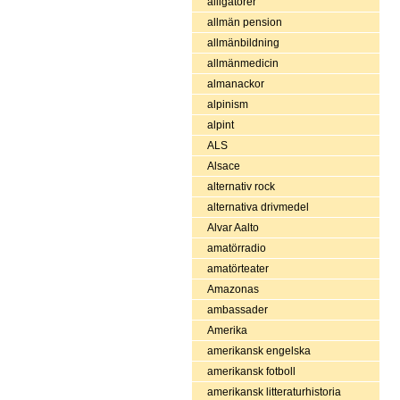
alligatorer
allmän pension
allmänbildning
allmänmedicin
almanackor
alpinism
alpint
ALS
Alsace
alternativ rock
alternativa drivmedel
Alvar Aalto
amatörradio
amatörteater
Amazonas
ambassader
Amerika
amerikansk engelska
amerikansk fotboll
amerikansk litteraturhistoria