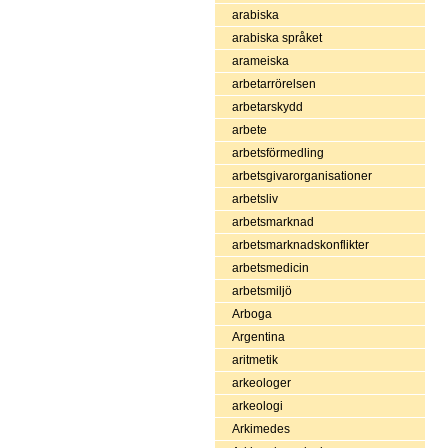
arabiska
arabiska språket
arameiska
arbetarrörelsen
arbetarskydd
arbete
arbetsförmedling
arbetsgivarorganisationer
arbetsliv
arbetsmarknad
arbetsmarknadskonflikter
arbetsmedicin
arbetsmiljö
Arboga
Argentina
aritmetik
arkeologer
arkeologi
Arkimedes