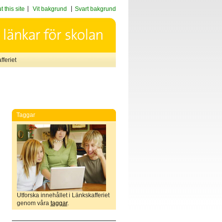
 this site
Vit bakgrund
Svart bakgrund
feriet
Taggar
Utforska innehållet i Länkskafferiet
genom våra
taggar
.