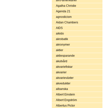
afro-amerikaner
Agatha Christie
Agenda 21
agnosticism
Aidan Chambers
AIDS
aikido
akrobatik
akronymer
aktier
aktiesparande
akutvård
akvariefiskar
akvarier
akvarieväxter
akvedukter
albanska
Albert Einstein
Albert Engström
Albertus Pictor