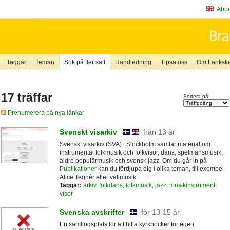
About
Taggar
Teman
Sök på fler sätt
Handledning
Tipsa oss
Om Länkskaf
17 träffar
Sortera på:
Prenumerera på nya länkar
Svenskt visarkiv
från 13 år
Svenskt visarkiv (SVA) i Stockholm samlar material om
instrumental folkmusik och folkvisor, dans, spelmansmusik,
äldre populärmusik och svensk jazz. Om du går in på
Publikationer
kan du fördjupa dig i olika teman, till exempel
Alice Tegnér eller vallmusik.
Taggar:
arkiv
,
folkdans
,
folkmusik
,
jazz
,
musikinstrument
,
visor
Svenska avskrifter
för 13-15 år
En samlingsplats för att hitta kyrkböcker för egen