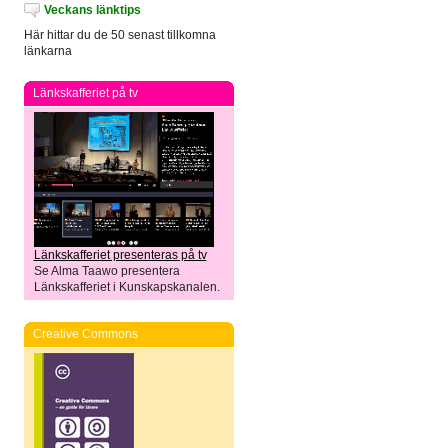
Veckans länktips
Här hittar du de 50 senast tillkomna
länkarna
Länkskafferiet på tv
Länkskafferiet presenteras på tv
Se Alma Taawo presentera
Länkskafferiet i Kunskapskanalen.
Creative Commons