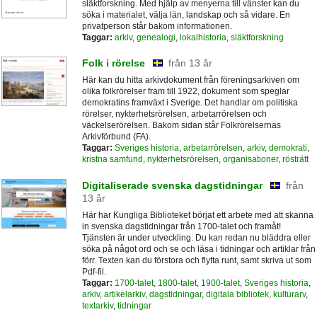
släktforskning. Med hjälp av menyerna till vänster kan du
söka i materialet, välja län, landskap och så vidare. En
privatperson står bakom informationen.
Taggar:
arkiv
,
genealogi
,
lokalhistoria
,
släktforskning
Folk i rörelse
från 13 år
Här kan du hitta arkivdokument från föreningsarkiven om
olika folkrörelser fram till 1922, dokument som speglar
demokratins framväxt i Sverige. Det handlar om politiska
rörelser, nykterhetsrörelsen, arbetarrörelsen och
väckelserörelsen. Bakom sidan står Folkrörelsernas
Arkivförbund (FA).
Taggar:
Sveriges historia
,
arbetarrörelsen
,
arkiv
,
demokrati
,
kristna samfund
,
nykterhetsrörelsen
,
organisationer
,
rösträtt
Digitaliserade svenska dagstidningar
från
13 år
Här har Kungliga Biblioteket börjat ett arbete med att skanna
in svenska dagstidningar från 1700-talet och framåt!
Tjänsten är under utveckling. Du kan redan nu bläddra eller
söka på något ord och se och läsa i tidningar och artiklar från
förr. Texten kan du förstora och flytta runt, samt skriva ut som
Pdf-fil.
Taggar:
1700-talet
,
1800-talet
,
1900-talet
,
Sveriges historia
,
arkiv
,
artikelarkiv
,
dagstidningar
,
digitala bibliotek
,
kulturarv
,
textarkiv
,
tidningar