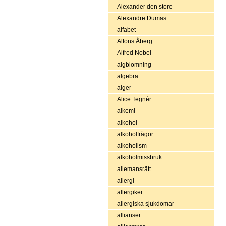
Alexander den store
Alexandre Dumas
alfabet
Alfons Åberg
Alfred Nobel
algblomning
algebra
alger
Alice Tegnér
alkemi
alkohol
alkoholfrågor
alkoholism
alkoholmissbruk
allemansrätt
allergi
allergiker
allergiska sjukdomar
allianser