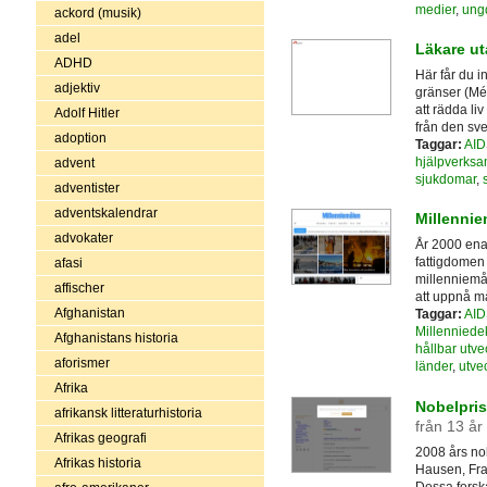
medier
,
ung
ackord (musik)
adel
Läkare ut
ADHD
Här får du 
adjektiv
gränser (Mé
att rädda li
Adolf Hitler
från den sv
adoption
Taggar:
AID
hjälpverksa
advent
sjukdomar
,
adventister
adventskalendrar
Millennie
advokater
År 2000 enad
fattigdomen 
afasi
millenniemål
affischer
att uppnå må
Afghanistan
Taggar:
AID
Millenniede
Afghanistans historia
hållbar utve
aforismer
länder
,
utve
Afrika
Nobelpris
afrikansk litteraturhistoria
från 13 år
Afrikas geografi
2008 års nob
Afrikas historia
Hausen, Fra
Dessa forska