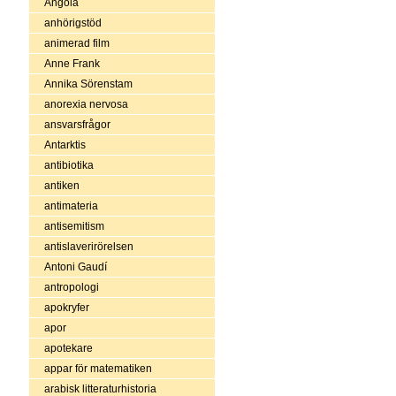
Angola
anhörigstöd
animerad film
Anne Frank
Annika Sörenstam
anorexia nervosa
ansvarsfrågor
Antarktis
antibiotika
antiken
antimateria
antisemitism
antislaverirörelsen
Antoni Gaudí
antropologi
apokryfer
apor
apotekare
appar för matematiken
arabisk litteraturhistoria