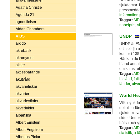
afro-amerikaner
sjukdomar: 
Agatha Christie
pressmedde
Agenda 21
information
Taggar:
AID
agnosticism
nobelpris
,
v
Aidan Chambers
UNDP
AIDS
aikido
UNDP är FN:
och stödja 
akrobatik
kontor i 135
akronymer
Här kan du t
bland annat 
aktier
om katastrof
aktiesparande
Taggar:
AID
bistånd
,
fat
akutvård
länder
,
utve
akvariefiskar
akvarier
World Hea
akvarieväxter
Vilka sjukdo
det ut i u-
akvedukter
sjukdom i v
albanska
sidor. Under
Albert Einstein
hälsa och sj
Taggar:
AID
Albert Engström
statistik
,
u-l
Albertus Pictor