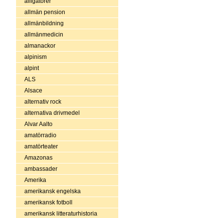
alligatorer
allmän pension
allmänbildning
allmänmedicin
almanackor
alpinism
alpint
ALS
Alsace
alternativ rock
alternativa drivmedel
Alvar Aalto
amatörradio
amatörteater
Amazonas
ambassader
Amerika
amerikansk engelska
amerikansk fotboll
amerikansk litteraturhistoria