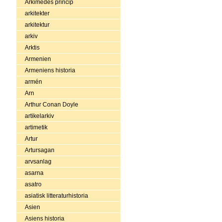
Arkimedes princip
arkitekter
arkitektur
arkiv
Arktis
Armenien
Armeniens historia
armén
Arn
Arthur Conan Doyle
artikelarkiv
artimetik
Artur
Artursagan
arvsanlag
asarna
asatro
asiatisk litteraturhistoria
Asien
Asiens historia