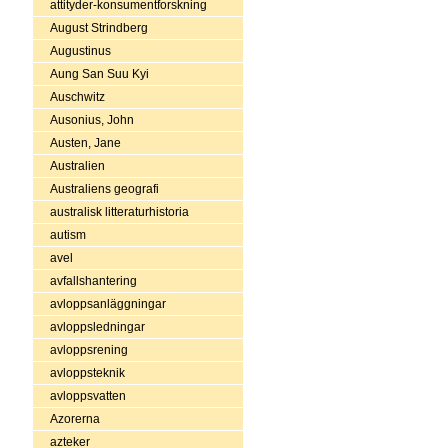
attityder-konsumentforskning
August Strindberg
Augustinus
Aung San Suu Kyi
Auschwitz
Ausonius, John
Austen, Jane
Australien
Australiens geografi
australisk litteraturhistoria
autism
avel
avfallshantering
avloppsanläggningar
avloppsledningar
avloppsrening
avloppsteknik
avloppsvatten
Azorerna
azteker