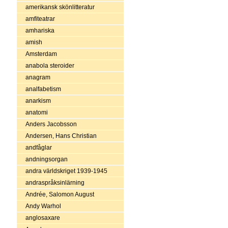
amerikansk skönlitteratur
amfiteatrar
amhariska
amish
Amsterdam
anabola steroider
anagram
analfabetism
anarkism
anatomi
Anders Jacobsson
Andersen, Hans Christian
andfåglar
andningsorgan
andra världskriget 1939-1945
andraspråksinlärning
Andrée, Salomon August
Andy Warhol
anglosaxare