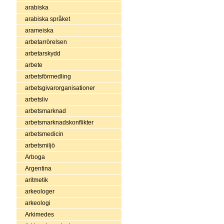
arabiska
arabiska språket
arameiska
arbetarrörelsen
arbetarskydd
arbete
arbetsförmedling
arbetsgivarorganisationer
arbetsliv
arbetsmarknad
arbetsmarknadskonflikter
arbetsmedicin
arbetsmiljö
Arboga
Argentina
aritmetik
arkeologer
arkeologi
Arkimedes