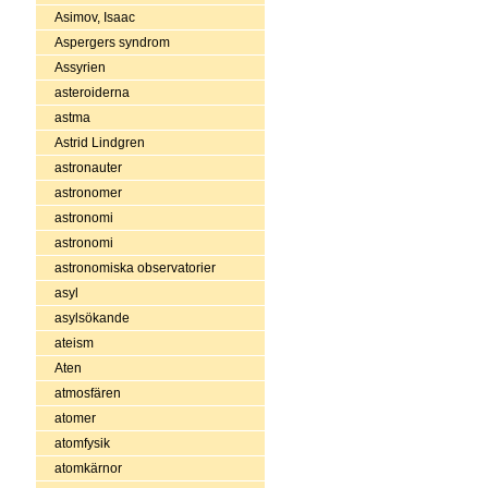
Asimov, Isaac
Aspergers syndrom
Assyrien
asteroiderna
astma
Astrid Lindgren
astronauter
astronomer
astronomi
astronomi
astronomiska observatorier
asyl
asylsökande
ateism
Aten
atmosfären
atomer
atomfysik
atomkärnor