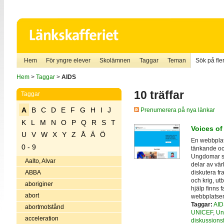
Hem
För yngre elever
Skolämnen
Taggar
Teman
Sök på fler
Hem
>
Taggar
>
AIDS
10 träffar
Taggar
A
B
C
D
E
F
G
H
I
J
Prenumerera på nya länkar
K
L
M
N
O
P
Q
R
S
T
Voices of
U
V
W
X
Y
Z
Å
Ä
Ö
En webbplats
0 - 9
tänkande och
Ungdomar skr
Aalto, Alvar
delar av vär
diskutera fr
ABBA
och krig, ut
aboriginer
hjälp finns 
abort
webbplatse
Taggar:
AID
abortmotstånd
UNICEF
,
Un
acceleration
diskussions