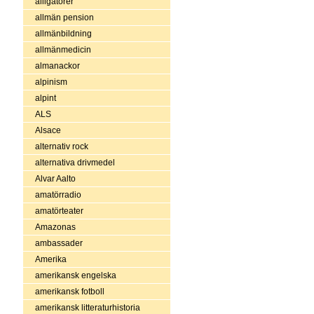
alligatorer
allmän pension
allmänbildning
allmänmedicin
almanackor
alpinism
alpint
ALS
Alsace
alternativ rock
alternativa drivmedel
Alvar Aalto
amatörradio
amatörteater
Amazonas
ambassader
Amerika
amerikansk engelska
amerikansk fotboll
amerikansk litteraturhistoria