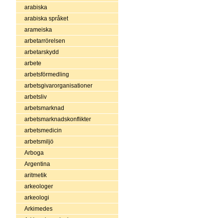
arabiska
arabiska språket
arameiska
arbetarrörelsen
arbetarskydd
arbete
arbetsförmedling
arbetsgivarorganisationer
arbetsliv
arbetsmarknad
arbetsmarknadskonflikter
arbetsmedicin
arbetsmiljö
Arboga
Argentina
aritmetik
arkeologer
arkeologi
Arkimedes