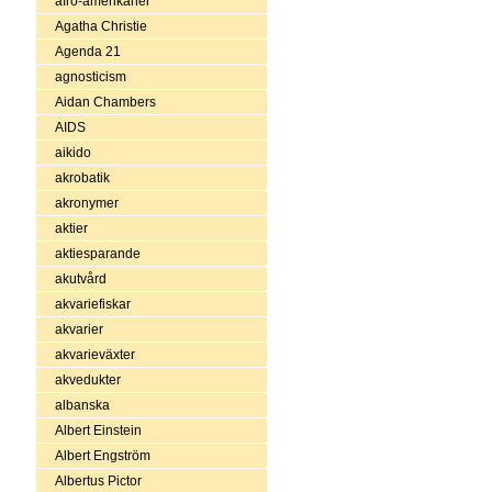
afro-amerikaner
Agatha Christie
Agenda 21
agnosticism
Aidan Chambers
AIDS
aikido
akrobatik
akronymer
aktier
aktiesparande
akutvård
akvariefiskar
akvarier
akvarieväxter
akvedukter
albanska
Albert Einstein
Albert Engström
Albertus Pictor