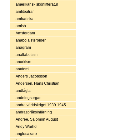
amerikansk skönlitteratur
amfiteatrar
amhariska
amish
Amsterdam
anabola steroider
anagram
analfabetism
anarkism
anatomi
Anders Jacobsson
Andersen, Hans Christian
andfåglar
andningsorgan
andra världskriget 1939-1945
andraspråksinlärning
Andrée, Salomon August
Andy Warhol
anglosaxare