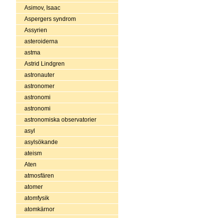
Asimov, Isaac
Aspergers syndrom
Assyrien
asteroiderna
astma
Astrid Lindgren
astronauter
astronomer
astronomi
astronomi
astronomiska observatorier
asyl
asylsökande
ateism
Aten
atmosfären
atomer
atomfysik
atomkärnor