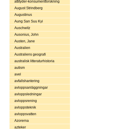
attityder-konsumentforskning
August Strindberg
Augustinus
Aung San Suu Kyi
Auschwitz
Ausonius, John
Austen, Jane
Australien
Australiens geografi
australisk litteraturhistoria
autism
avel
avfallshantering
avloppsanläggningar
avloppsledningar
avloppsrening
avloppsteknik
avloppsvatten
Azorerna
azteker