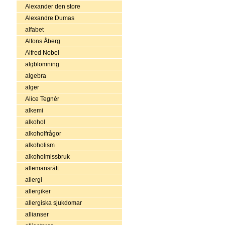
Alexander den store
Alexandre Dumas
alfabet
Alfons Åberg
Alfred Nobel
algblomning
algebra
alger
Alice Tegnér
alkemi
alkohol
alkoholfrågor
alkoholism
alkoholmissbruk
allemansrätt
allergi
allergiker
allergiska sjukdomar
allianser