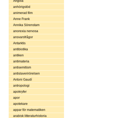
Angola
anhörigstöd
animerad film
Anne Frank
Annika Sörenstam
anorexia nervosa
ansvarsfrågor
Antarktis
antibiotika
antiken
antimateria
antisemitism
antislaverirörelsen
Antoni Gaudí
antropologi
apokryfer
apor
apotekare
appar för matematiken
arabisk litteraturhistoria