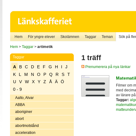
Hem
För yngre elever
Skolämnen
Taggar
Teman
Sök på fler
Hem
>
Taggar
>
artimetik
1 träff
Taggar
A
B
C
D
E
F
G
H
I
J
Prenumerera på nya länkar
K
L
M
N
O
P
Q
R
S
T
Matematik
U
V
W
X
Y
Z
Å
Ä
Ö
Filmer om ma
0 - 9
med decimal
av lärare på
Aalto, Alvar
Taggar:
alg
matematiku
ABBA
matteunderv
aboriginer
abort
abortmotstånd
acceleration