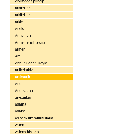
Arkimedes princip
arkitekter
arkitektur
arkiv
Arktis
Armenien
Armeniens historia
armén
Arn
Arthur Conan Doyle
artikelarkiv
artimetik
Artur
Artursagan
arvsanlag
asarna
asatro
asiatisk litteraturhistoria
Asien
Asiens historia