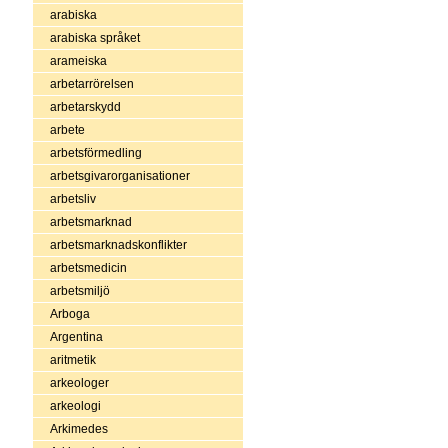
arabiska
arabiska språket
arameiska
arbetarrörelsen
arbetarskydd
arbete
arbetsförmedling
arbetsgivarorganisationer
arbetsliv
arbetsmarknad
arbetsmarknadskonflikter
arbetsmedicin
arbetsmiljö
Arboga
Argentina
aritmetik
arkeologer
arkeologi
Arkimedes