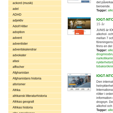
det påverka
ackord (musik)
beroende.
adel
Taggar:
alk
ADHD
IOGT-NTO
adjektiv
15 år
Adolf Hitler
JUNIS är IO
adoption
alkohol- och
advent
mellan 7 och
föreningens
adventister
finns en del
adventskalendrar
Taggar:
alk
drogmissbr
advokater
narkotikami
afasi
nykterhetsr
tobaksrökni
affischer
Afghanistan
IOGT-NT
Afghanistans historia
Den interna
aforismer
helnykterhe
Internationa
Afrika
rötter i ord
afrikansk litteraturhistoria
information 
Afrikas geografi
drogsyn. De
alkohol och 
Afrikas historia
Taggar:
alk