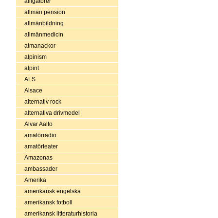
alligatorer
allmän pension
allmänbildning
allmänmedicin
almanackor
alpinism
alpint
ALS
Alsace
alternativ rock
alternativa drivmedel
Alvar Aalto
amatörradio
amatörteater
Amazonas
ambassader
Amerika
amerikansk engelska
amerikansk fotboll
amerikansk litteraturhistoria