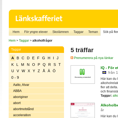
Hem
För yngre elever
Skolämnen
Taggar
Teman
Sök på fler
Hem
>
Taggar
>
alkoholfrågor
5 träffar
Taggar
A
B
C
D
E
F
G
H
I
J
Prenumerera på nya länkar
K
L
M
N
O
P
Q
R
S
T
IQ - För e
U
V
W
X
Y
Z
Å
Ä
Ö
från 
0 - 9
Här kan du l
alkoholrela
Aalto, Alvar
fler att del
ABBA
och finansiär 
Taggar:
alk
aboriginer
abort
Alkoholb
abortmotstånd
år
acceleration
Här kan du 