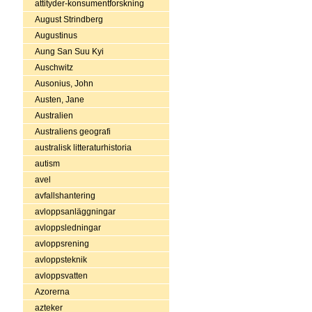
attityder-konsumentforskning
August Strindberg
Augustinus
Aung San Suu Kyi
Auschwitz
Ausonius, John
Austen, Jane
Australien
Australiens geografi
australisk litteraturhistoria
autism
avel
avfallshantering
avloppsanläggningar
avloppsledningar
avloppsrening
avloppsteknik
avloppsvatten
Azorerna
azteker