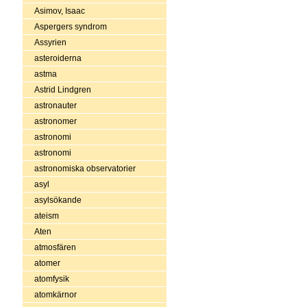
Asimov, Isaac
Aspergers syndrom
Assyrien
asteroiderna
astma
Astrid Lindgren
astronauter
astronomer
astronomi
astronomi
astronomiska observatorier
asyl
asylsökande
ateism
Aten
atmosfären
atomer
atomfysik
atomkärnor