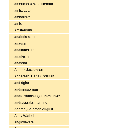
amerikansk skönlitteratur
amfiteatrar
amhariska
amish
Amsterdam
anabola steroider
anagram
analfabetism
anarkism
anatomi
Anders Jacobsson
Andersen, Hans Christian
andfåglar
andningsorgan
andra världskriget 1939-1945
andraspråksinlärning
Andrée, Salomon August
Andy Warhol
anglosaxare