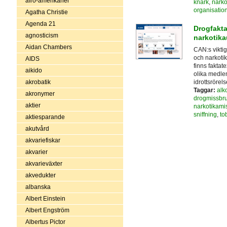
afro-amerikaner
knark
,
narko
organisatio
Agatha Christie
Agenda 21
Drogfakta
agnosticism
narkotik
Aidan Chambers
CAN:s viktig
och narkotik
AIDS
finns faktat
aikido
olika medle
akrobatik
idrottsrörel
Taggar:
alk
akronymer
drogmissbr
aktier
narkotikami
sniffning
,
to
aktiesparande
akutvård
akvariefiskar
akvarier
akvarieväxter
akvedukter
albanska
Albert Einstein
Albert Engström
Albertus Pictor