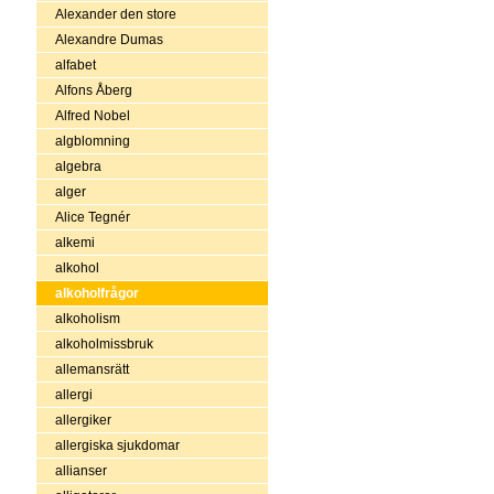
Alexander den store
Alexandre Dumas
alfabet
Alfons Åberg
Alfred Nobel
algblomning
algebra
alger
Alice Tegnér
alkemi
alkohol
alkoholfrågor
alkoholism
alkoholmissbruk
allemansrätt
allergi
allergiker
allergiska sjukdomar
allianser