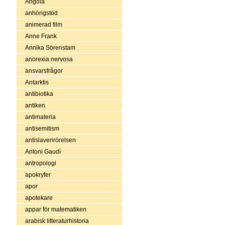
Angola
anhörigstöd
animerad film
Anne Frank
Annika Sörenstam
anorexia nervosa
ansvarsfrågor
Antarktis
antibiotika
antiken
antimateria
antisemitism
antislaverirörelsen
Antoni Gaudí
antropologi
apokryfer
apor
apotekare
appar för matematiken
arabisk litteraturhistoria