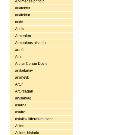
Arkimedes princip
arkitekter
arkitektur
arkiv
Arktis
Armenien
Armeniens historia
armén
Arn
Arthur Conan Doyle
artikelarkiv
artimetik
Artur
Artursagan
arvsanlag
asarna
asatro
asiatisk litteraturhistoria
Asien
Asiens historia