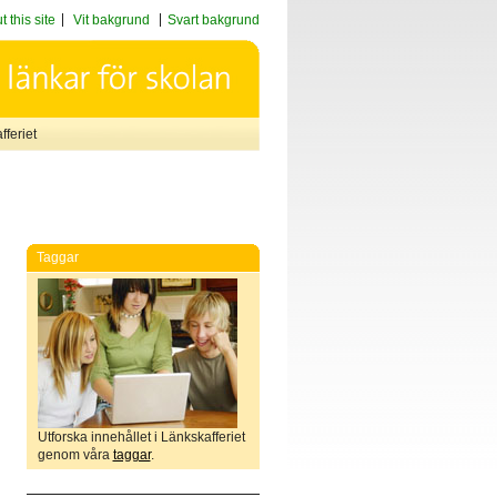
 this site
Vit bakgrund
Svart bakgrund
feriet
Taggar
Utforska innehållet i Länkskafferiet
genom våra
taggar
.