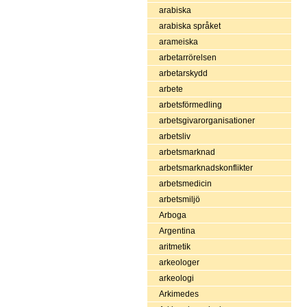
arabiska
arabiska språket
arameiska
arbetarrörelsen
arbetarskydd
arbete
arbetsförmedling
arbetsgivarorganisationer
arbetsliv
arbetsmarknad
arbetsmarknadskonflikter
arbetsmedicin
arbetsmiljö
Arboga
Argentina
aritmetik
arkeologer
arkeologi
Arkimedes