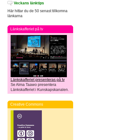
Veckans länktips
Här hittar du de 50 senast tillkomna
länkarna
Länkskafferiet på tv
Länkskafferiet presenteras på tv
Se Alma Taawo presentera
Länkskafferiet i Kunskapskanalen.
Creative Commons