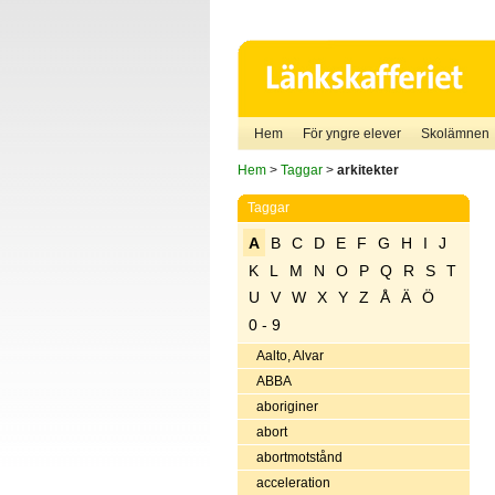
Hem
För yngre elever
Skolämnen
Hem
>
Taggar
>
arkitekter
Taggar
A
B
C
D
E
F
G
H
I
J
K
L
M
N
O
P
Q
R
S
T
U
V
W
X
Y
Z
Å
Ä
Ö
0 - 9
Aalto, Alvar
ABBA
aboriginer
abort
abortmotstånd
acceleration