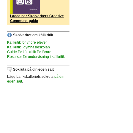
Ladda ner Skolverkets Creative
Commons-guide
.
Skolverket om källkritik
Källkritik för yngre elever
Källkritik i gymnasieskolan
Guide för källkritik för lärare
Resurser för undervisning i källkritik
Sökruta på din egen sajt
Lägg Länkskafferiets sökruta
på din
egen sajt
.