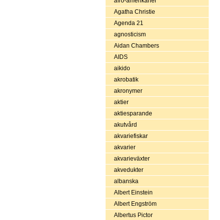
afro-amerikaner
Agatha Christie
Agenda 21
agnosticism
Aidan Chambers
AIDS
aikido
akrobatik
akronymer
aktier
aktiesparande
akutvård
akvariefiskar
akvarier
akvarieväxter
akvedukter
albanska
Albert Einstein
Albert Engström
Albertus Pictor