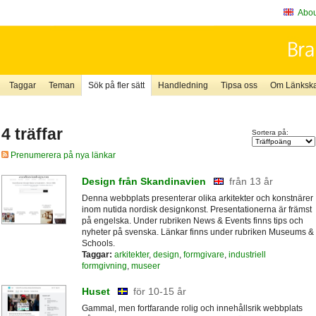
About
Taggar
Teman
Sök på fler sätt
Handledning
Tipsa oss
Om Länkskaf
4 träffar
Sortera på:
Prenumerera på nya länkar
Design från Skandinavien
från 13 år
Denna webbplats presenterar olika arkitekter och konstnärer
inom nutida nordisk designkonst. Presentationerna är främst
på engelska. Under rubriken News & Events finns tips och
nyheter på svenska. Länkar finns under rubriken Museums &
Schools.
Taggar:
arkitekter
,
design
,
formgivare
,
industriell
formgivning
,
museer
Huset
för 10-15 år
Gammal, men fortfarande rolig och innehållsrik webbplats