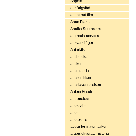
Angola
anhörigstöd
animerad film
Anne Frank
Annika Sörenstam
anorexia nervosa
ansvarsfrågor
Antarktis
antibiotika
antiken
antimateria
antisemitism
antislaverirörelsen
Antoni Gaudí
antropologi
apokryfer
apor
apotekare
appar för matematiken
arabisk litteraturhistoria