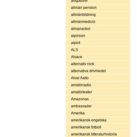
alligatorer
allmän pension
allmänbildning
allmänmedicin
almanackor
alpinism
alpint
ALS
Alsace
alternativ rock
alternativa drivmedel
Alvar Aalto
amatörradio
amatörteater
Amazonas
ambassader
Amerika
amerikansk engelska
amerikansk fotboll
amerikansk litteraturhistoria