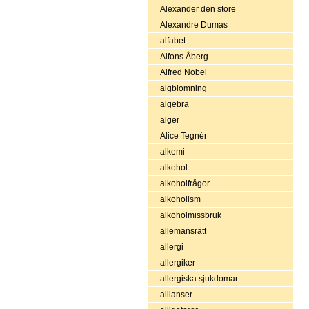
Alexander den store
Alexandre Dumas
alfabet
Alfons Åberg
Alfred Nobel
algblomning
algebra
alger
Alice Tegnér
alkemi
alkohol
alkoholfrågor
alkoholism
alkoholmissbruk
allemansrätt
allergi
allergiker
allergiska sjukdomar
allianser