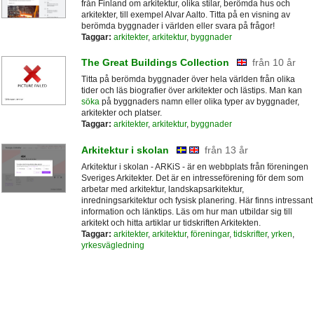
från Finland om arkitektur, olika stilar, berömda hus och
arkitekter, till exempel Alvar Aalto. Titta på en visning av
berömda byggnader i världen eller svara på frågor!
Taggar:
arkitekter
,
arkitektur
,
byggnader
The Great Buildings Collection
från 10 år
Titta på berömda byggnader över hela världen från olika
tider och läs biografier över arkitekter och lästips. Man kan
söka
på byggnaders namn eller olika typer av byggnader,
arkitekter och platser.
Taggar:
arkitekter
,
arkitektur
,
byggnader
Arkitektur i skolan
från 13 år
Arkitektur i skolan - ARKiS - är en webbplats från föreningen
Sveriges Arkitekter. Det är en intresseförening för dem som
arbetar med arkitektur, landskapsarkitektur,
inredningsarkitektur och fysisk planering. Här finns intressant
information och länktips. Läs om hur man utbildar sig till
arkitekt och hitta artiklar ur tidskriften Arkitekten.
Taggar:
arkitekter
,
arkitektur
,
föreningar
,
tidskrifter
,
yrken
,
yrkesvägledning