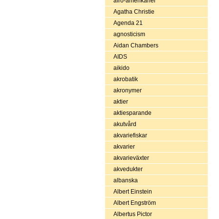
afro-amerikaner
Agatha Christie
Agenda 21
agnosticism
Aidan Chambers
AIDS
aikido
akrobatik
akronymer
aktier
aktiesparande
akutvård
akvariefiskar
akvarier
akvarieväxter
akvedukter
albanska
Albert Einstein
Albert Engström
Albertus Pictor