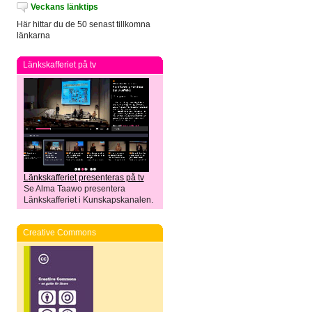
Veckans länktips
Här hittar du de 50 senast tillkomna
länkarna
Länkskafferiet på tv
Länkskafferiet presenteras på tv
Se Alma Taawo presentera
Länkskafferiet i Kunskapskanalen.
Creative Commons