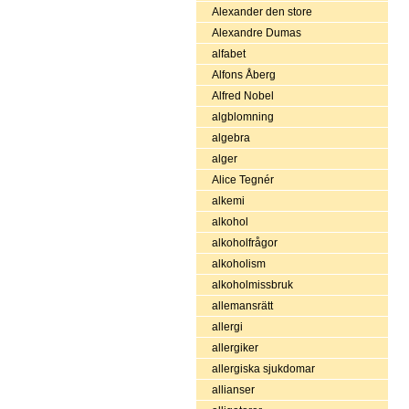
Alexander den store
Alexandre Dumas
alfabet
Alfons Åberg
Alfred Nobel
algblomning
algebra
alger
Alice Tegnér
alkemi
alkohol
alkoholfrågor
alkoholism
alkoholmissbruk
allemansrätt
allergi
allergiker
allergiska sjukdomar
allianser