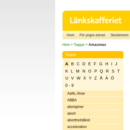
Hem
För yngre elever
Skolämnen
Hem
>
Taggar
>
Amazonas
Taggar
A
B
C
D
E
F
G
H
I
J
K
L
M
N
O
P
Q
R
S
T
U
V
W
X
Y
Z
Å
Ä
Ö
0 - 9
Aalto, Alvar
ABBA
aboriginer
abort
abortmotstånd
acceleration