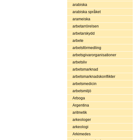
arabiska
arabiska språket
arameiska
arbetarrörelsen
arbetarskydd
arbete
arbetsförmedling
arbetsgivarorganisationer
arbetsliv
arbetsmarknad
arbetsmarknadskonflikter
arbetsmedicin
arbetsmiljö
Arboga
Argentina
aritmetik
arkeologer
arkeologi
Arkimedes