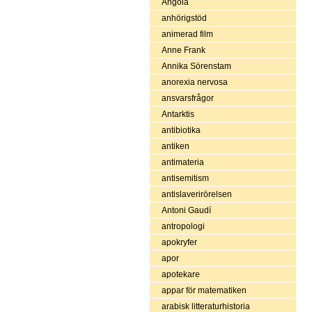
Angola
anhörigstöd
animerad film
Anne Frank
Annika Sörenstam
anorexia nervosa
ansvarsfrågor
Antarktis
antibiotika
antiken
antimateria
antisemitism
antislaverirörelsen
Antoni Gaudí
antropologi
apokryfer
apor
apotekare
appar för matematiken
arabisk litteraturhistoria