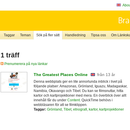
About
Taggar
Teman
Sök på fler sätt
Handledning
Tipsa oss
Om Länkskaf
1 träff
Prenumerera på nya länkar
The Greatest Places Online
från 13 år
Denna webbplats ger en lite annorlunda inblick i livet på
följande platser: Amazonas, Grönland, Iguazu, Madagaskar,
Namibia, Okavango och Tibet. Du kan se filmsnuttar, hitta
kartor och kartprojektioner med mera. En överblick över allt
innehåll får du under
Content
. QuickTime behövs i
webbläsaren för att se filmklippen.
Taggar:
Grönland
,
Tibet
,
etnografi
,
kartor
,
kartprojektioner