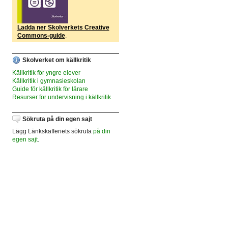
Ladda ner Skolverkets Creative
Commons-guide
.
Skolverket om källkritik
Källkritik för yngre elever
Källkritik i gymnasieskolan
Guide för källkritik för lärare
Resurser för undervisning i källkritik
Sökruta på din egen sajt
Lägg Länkskafferiets sökruta
på din
egen sajt
.