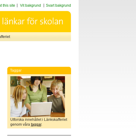
 this site
Vit bakgrund
Svart bakgrund
feriet
Taggar
Utforska innehållet i Länkskafferiet
genom våra
taggar
.