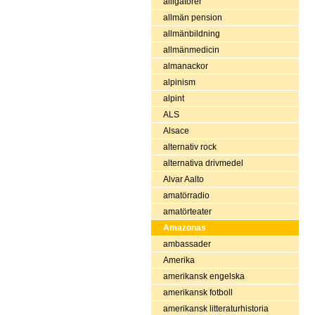
alligatorer
allmän pension
allmänbildning
allmänmedicin
almanackor
alpinism
alpint
ALS
Alsace
alternativ rock
alternativa drivmedel
Alvar Aalto
amatörradio
amatörteater
Amazonas
ambassader
Amerika
amerikansk engelska
amerikansk fotboll
amerikansk litteraturhistoria