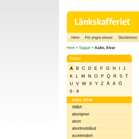
Hem
För yngre elever
Skolämnen
Hem
>
Taggar
>
Aalto, Alvar
Taggar
A
B
C
D
E
F
G
H
I
J
K
L
M
N
O
P
Q
R
S
T
U
V
W
X
Y
Z
Å
Ä
Ö
0 - 9
Aalto, Alvar
ABBA
aboriginer
abort
abortmotstånd
acceleration