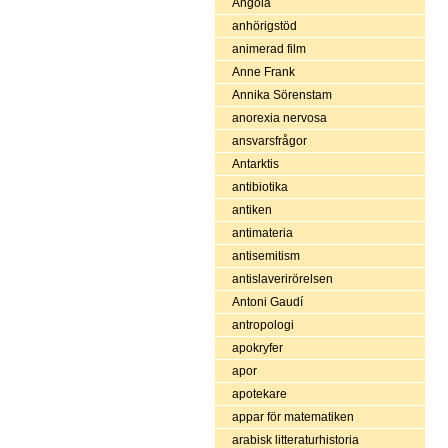
Angola
anhörigstöd
animerad film
Anne Frank
Annika Sörenstam
anorexia nervosa
ansvarsfrågor
Antarktis
antibiotika
antiken
antimateria
antisemitism
antislaverirörelsen
Antoni Gaudí
antropologi
apokryfer
apor
apotekare
appar för matematiken
arabisk litteraturhistoria