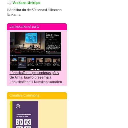
Veckans länktips
Här hittar du de 50 senast tillkomna
länkarna
Länkskafferiet på tv
Länkskafferiet presenteras på tv
Se Alma Taawo presentera
Länkskafferiet i Kunskapskanalen.
Creative Commons