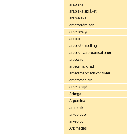
arabiska
arabiska språket
arameiska
arbetarrörelsen
arbetarskydd
arbete
arbetsförmedling
arbetsgivarorganisationer
arbetsliv
arbetsmarknad
arbetsmarknadskonflikter
arbetsmedicin
arbetsmiljö
Arboga
Argentina
aritmetik
arkeologer
arkeologi
Arkimedes