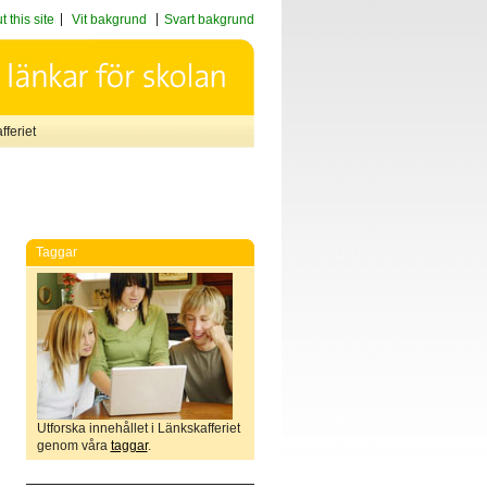
 this site
Vit bakgrund
Svart bakgrund
feriet
Taggar
Utforska innehållet i Länkskafferiet
genom våra
taggar
.