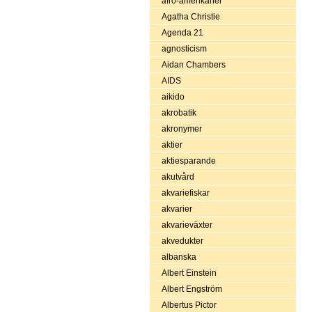
afro-amerikaner
Agatha Christie
Agenda 21
agnosticism
Aidan Chambers
AIDS
aikido
akrobatik
akronymer
aktier
aktiesparande
akutvård
akvariefiskar
akvarier
akvarieväxter
akvedukter
albanska
Albert Einstein
Albert Engström
Albertus Pictor