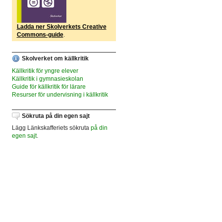
Ladda ner Skolverkets Creative
Commons-guide
.
Skolverket om källkritik
Källkritik för yngre elever
Källkritik i gymnasieskolan
Guide för källkritik för lärare
Resurser för undervisning i källkritik
Sökruta på din egen sajt
Lägg Länkskafferiets sökruta
på din
egen sajt
.