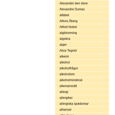
Alexander den store
Alexandre Dumas
alfabet
Alfons Åberg
Alfred Nobel
algblomning
algebra
alger
Alice Tegnér
alkemi
alkohol
alkoholfrågor
alkoholism
alkoholmissbruk
allemansrätt
allergi
allergiker
allergiska sjukdomar
allianser