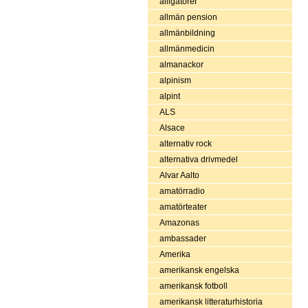
alligatorer
allmän pension
allmänbildning
allmänmedicin
almanackor
alpinism
alpint
ALS
Alsace
alternativ rock
alternativa drivmedel
Alvar Aalto
amatörradio
amatörteater
Amazonas
ambassader
Amerika
amerikansk engelska
amerikansk fotboll
amerikansk litteraturhistoria