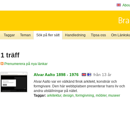
About
Taggar
Teman
Sök på fler sätt
Handledning
Tipsa oss
Om Länkskaf
1 träff
Prenumerera på nya länkar
Alvar Aalto 1898 - 1976
från 13 år
Alvar Aalto var en välkänd finsk arkitekt, konstnär och
formgivare. Den här webbplatsen presenterar hans liv och
andra utställningar på nätet.
Taggar:
arkitektur
,
design
,
formgivning
,
möbler
,
museer