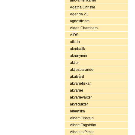
afro-amerikaner
Agatha Christie
Agenda 21
agnosticism
Aidan Chambers
AIDS
aikido
akrobatik
akronymer
aktier
aktiesparande
akutvård
akvariefiskar
akvarier
akvarieväxter
akvedukter
albanska
Albert Einstein
Albert Engström
Albertus Pictor