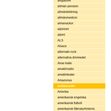
alligatorer
allmän pension
allmänbildning
allmänmedicin
almanackor
alpinism
alpint
ALS
Alsace
alternativ rock
alternativa drivmedel
Alvar Aalto
amatörradio
amatörteater
Amazonas
ambassader
Amerika
amerikansk engelska
amerikansk fotboll
amerikansk litteraturhistoria