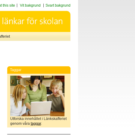
 this site
Vit bakgrund
Svart bakgrund
feriet
Taggar
Utforska innehållet i Länkskafferiet
genom våra
taggar
.