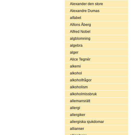
Alexander den store
Alexandre Dumas
alfabet
Alfons Åberg
Alfred Nobel
algblomning
algebra
alger
Alice Tegnér
alkemi
alkohol
alkoholfrågor
alkoholism
alkoholmissbruk
allemansrätt
allergi
allergiker
allergiska sjukdomar
allianser