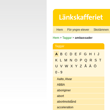
Hem
För yngre elever
Skolämnen
Hem
>
Taggar
>
ambassader
Taggar
A
B
C
D
E
F
G
H
I
J
K
L
M
N
O
P
Q
R
S
T
U
V
W
X
Y
Z
Å
Ä
Ö
0 - 9
Aalto, Alvar
ABBA
aboriginer
abort
abortmotstånd
acceleration