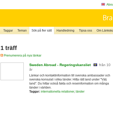
About
Taggar
Teman
Sök på fler sätt
Handledning
Tipsa oss
Om Länkskaf
1 träff
Prenumerera på nya länkar
Sweden Abroad - Regeringskansliet
från 10
år
Länkar och kontaktinformation till svenska ambassader och
svenska konsulat i olika länder. Hitta rätt land under "Välj
land". Du hittar också fakta och reseinformation om många
länder i världen.
Taggar:
internationella relationer
,
länder