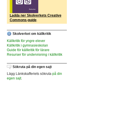
Ladda ner Skolverkets Creative
Commons-guide
.
Skolverket om källkritik
Källkritik för yngre elever
Källkritik i gymnasieskolan
Guide för källkritik för lärare
Resurser för undervisning i källkritik
Sökruta på din egen sajt
Lägg Länkskafferiets sökruta
på din
egen sajt
.