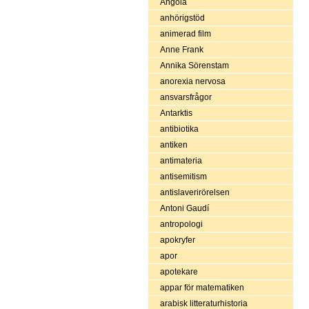
Angola
anhörigstöd
animerad film
Anne Frank
Annika Sörenstam
anorexia nervosa
ansvarsfrågor
Antarktis
antibiotika
antiken
antimateria
antisemitism
antislaverirörelsen
Antoni Gaudí
antropologi
apokryfer
apor
apotekare
appar för matematiken
arabisk litteraturhistoria