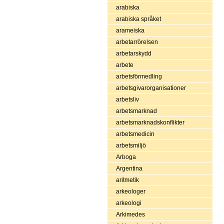
arabiska
arabiska språket
arameiska
arbetarrörelsen
arbetarskydd
arbete
arbetsförmedling
arbetsgivarorganisationer
arbetsliv
arbetsmarknad
arbetsmarknadskonflikter
arbetsmedicin
arbetsmiljö
Arboga
Argentina
aritmetik
arkeologer
arkeologi
Arkimedes