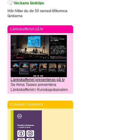
Veckans länktips
Här hittar du de 50 senast tillkomna
länkarna
Länkskafferiet på tv
Länkskafferiet presenteras på tv
Se Alma Taawo presentera
Länkskafferiet i Kunskapskanalen.
Creative Commons