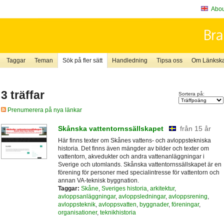
About
Taggar
Teman
Sök på fler sätt
Handledning
Tipsa oss
Om Länkskaf
3 träffar
Sortera på:
Prenumerera på nya länkar
Skånska vattentornssällskapet
från 15 år
Här finns texter om Skånes vattens- och avloppstekniska
historia. Det finns även mängder av bilder och texter om
vattentorn, akvedukter och andra vattenanläggningar i
Sverige och utomlands. Skånska vattentornssällskapet är en
förening för personer med specialintresse för vattentorn och
annan VA-teknisk byggnation.
Taggar:
Skåne
,
Sveriges historia
,
arkitektur
,
avloppsanläggningar
,
avloppsledningar
,
avloppsrening
,
avloppsteknik
,
avloppsvatten
,
byggnader
,
föreningar
,
organisationer
,
teknikhistoria