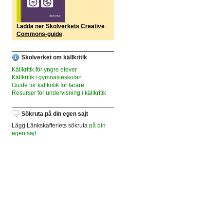
Ladda ner Skolverkets Creative
Commons-guide
.
Skolverket om källkritik
Källkritik för yngre elever
Källkritik i gymnasieskolan
Guide för källkritik för lärare
Resurser för undervisning i källkritik
Sökruta på din egen sajt
Lägg Länkskafferiets sökruta
på din
egen sajt
.