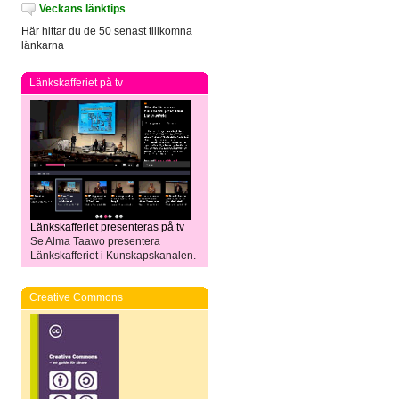
Veckans länktips
Här hittar du de 50 senast tillkomna
länkarna
Länkskafferiet på tv
Länkskafferiet presenteras på tv
Se Alma Taawo presentera
Länkskafferiet i Kunskapskanalen.
Creative Commons