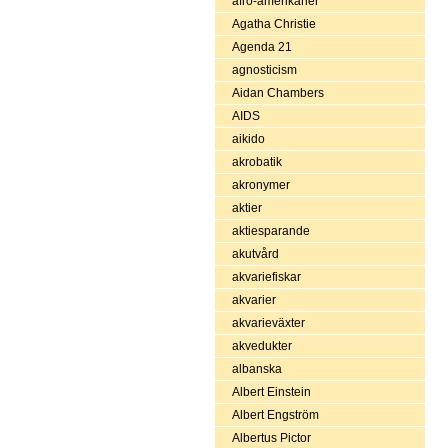
afro-amerikaner
Agatha Christie
Agenda 21
agnosticism
Aidan Chambers
AIDS
aikido
akrobatik
akronymer
aktier
aktiesparande
akutvård
akvariefiskar
akvarier
akvarieväxter
akvedukter
albanska
Albert Einstein
Albert Engström
Albertus Pictor