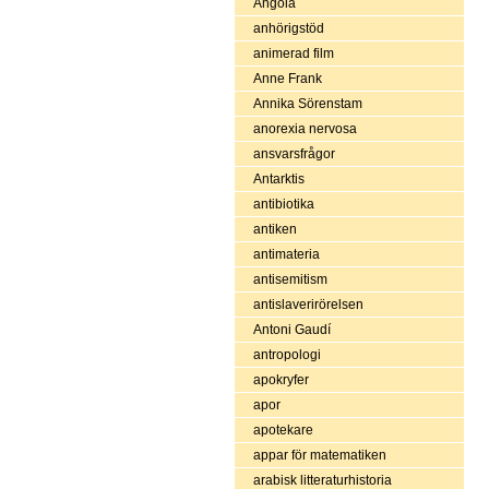
Angola
anhörigstöd
animerad film
Anne Frank
Annika Sörenstam
anorexia nervosa
ansvarsfrågor
Antarktis
antibiotika
antiken
antimateria
antisemitism
antislaverirörelsen
Antoni Gaudí
antropologi
apokryfer
apor
apotekare
appar för matematiken
arabisk litteraturhistoria