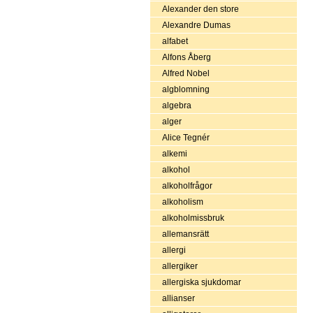
Alexander den store
Alexandre Dumas
alfabet
Alfons Åberg
Alfred Nobel
algblomning
algebra
alger
Alice Tegnér
alkemi
alkohol
alkoholfrågor
alkoholism
alkoholmissbruk
allemansrätt
allergi
allergiker
allergiska sjukdomar
allianser