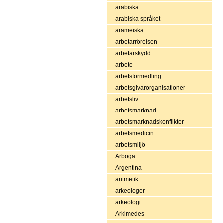
arabiska
arabiska språket
arameiska
arbetarrörelsen
arbetarskydd
arbete
arbetsförmedling
arbetsgivarorganisationer
arbetsliv
arbetsmarknad
arbetsmarknadskonflikter
arbetsmedicin
arbetsmiljö
Arboga
Argentina
aritmetik
arkeologer
arkeologi
Arkimedes