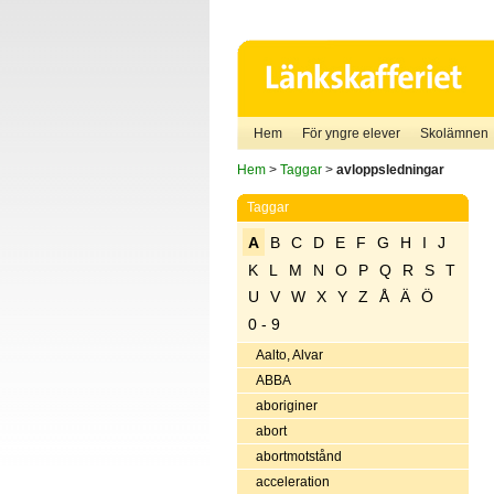
Hem
För yngre elever
Skolämnen
Hem
>
Taggar
>
avloppsledningar
Taggar
A
B
C
D
E
F
G
H
I
J
K
L
M
N
O
P
Q
R
S
T
U
V
W
X
Y
Z
Å
Ä
Ö
0 - 9
Aalto, Alvar
ABBA
aboriginer
abort
abortmotstånd
acceleration