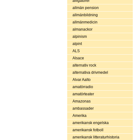
alligatorer
allmän pension
allmänbildning
allmänmedicin
almanackor
alpinism
alpint
ALS
Alsace
alternativ rock
alternativa drivmedel
Alvar Aalto
amatörradio
amatörteater
Amazonas
ambassader
Amerika
amerikansk engelska
amerikansk fotboll
amerikansk litteraturhistoria