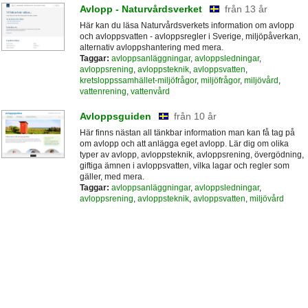
Avlopp - Naturvårdsverket
från 13 år
Här kan du läsa Naturvårdsverkets information om avlopp
och avloppsvatten - avloppsregler i Sverige, miljöpåverkan,
alternativ avloppshantering med mera.
Taggar:
avloppsanläggningar
,
avloppsledningar
,
avloppsrening
,
avloppsteknik
,
avloppsvatten
,
kretsloppssamhället-miljöfrågor
,
miljöfrågor
,
miljövård
,
vattenrening
,
vattenvård
Avloppsguiden
från 10 år
Här finns nästan all tänkbar information man kan få tag på
om avlopp och att anlägga eget avlopp. Lär dig om olika
typer av avlopp, avloppsteknik, avloppsrening, övergödning,
giftiga ämnen i avloppsvatten, vilka lagar och regler som
gäller, med mera.
Taggar:
avloppsanläggningar
,
avloppsledningar
,
avloppsrening
,
avloppsteknik
,
avloppsvatten
,
miljövård