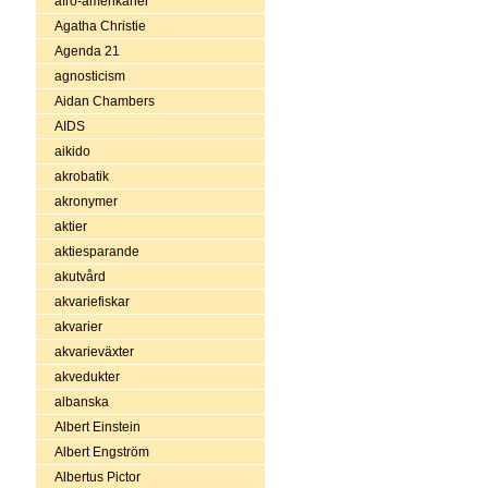
afro-amerikaner
Agatha Christie
Agenda 21
agnosticism
Aidan Chambers
AIDS
aikido
akrobatik
akronymer
aktier
aktiesparande
akutvård
akvariefiskar
akvarier
akvarieväxter
akvedukter
albanska
Albert Einstein
Albert Engström
Albertus Pictor