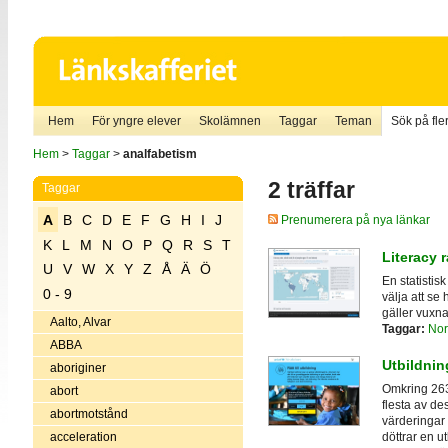
Hem
För yngre elever
Skolämnen
Taggar
Teman
Sök på fler
Hem
>
Taggar
>
analfabetism
2 träffar
Taggar
A
B
C
D
E
F
G
H
I
J
Prenumerera på nya länkar
K
L
M
N
O
P
Q
R
S
T
Literacy r
U
V
W
X
Y
Z
Å
Ä
Ö
En statistis
0 - 9
välja att se
gäller vuxna
Aalto, Alvar
Taggar:
Nor
ABBA
Utbildnin
aboriginer
Omkring 263 
abort
flesta av de
abortmotstånd
värderingar 
acceleration
döttrar en u