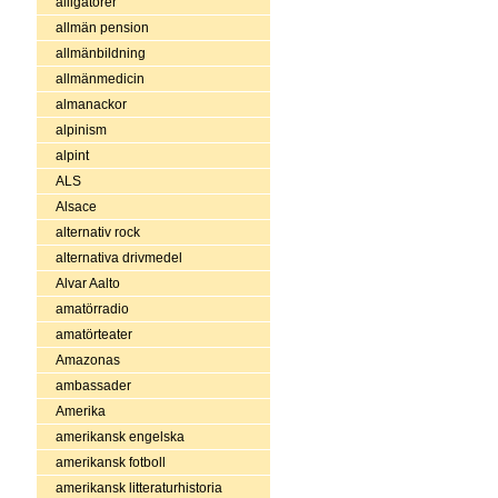
alligatorer
allmän pension
allmänbildning
allmänmedicin
almanackor
alpinism
alpint
ALS
Alsace
alternativ rock
alternativa drivmedel
Alvar Aalto
amatörradio
amatörteater
Amazonas
ambassader
Amerika
amerikansk engelska
amerikansk fotboll
amerikansk litteraturhistoria