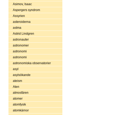
Asimov, Isaac
Aspergers syndrom
Assyrien
asteroiderna
astma
Astrid Lindgren
astronauter
astronomer
astronomi
astronomi
astronomiska observatorier
asyl
asylsökande
ateism
Aten
atmosfären
atomer
atomfysik
atomkärnor