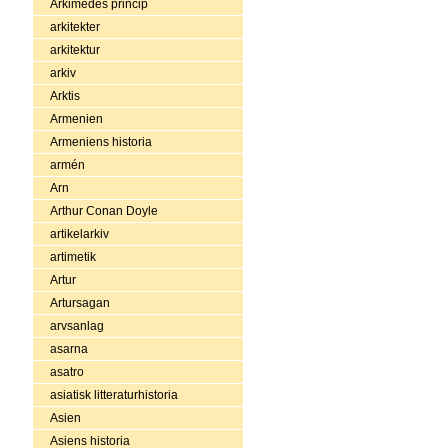
Arkimedes princip
arkitekter
arkitektur
arkiv
Arktis
Armenien
Armeniens historia
armén
Arn
Arthur Conan Doyle
artikelarkiv
artimetik
Artur
Artursagan
arvsanlag
asarna
asatro
asiatisk litteraturhistoria
Asien
Asiens historia