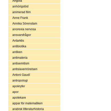
Angola
anhörigstöd
animerad film
Anne Frank
Annika Sörenstam
anorexia nervosa
ansvarsfrågor
Antarktis
antibiotika
antiken
antimateria
antisemitism
antislaverirörelsen
Antoni Gaudí
antropologi
apokryfer
apor
apotekare
appar för matematiken
arabisk litteraturhistoria