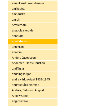
amerikansk skönlitteratur
amfiteatrar
amhariska
amish
Amsterdam
anabola steroider
anagram
analfabetism
anarkism
anatomi
Anders Jacobsson
Andersen, Hans Christian
andfåglar
andningsorgan
andra världskriget 1939-1945
andraspråksinlärning
Andrée, Salomon August
Andy Warhol
anglosaxare