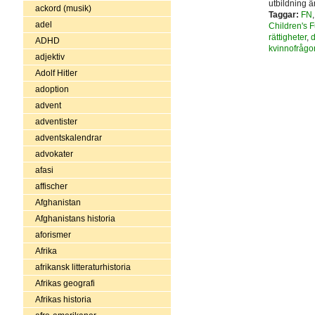
utbildning ä
ackord (musik)
Taggar:
FN
adel
Children's 
rättigheter
,
d
ADHD
kvinnofrågo
adjektiv
Adolf Hitler
adoption
advent
adventister
adventskalendrar
advokater
afasi
affischer
Afghanistan
Afghanistans historia
aforismer
Afrika
afrikansk litteraturhistoria
Afrikas geografi
Afrikas historia