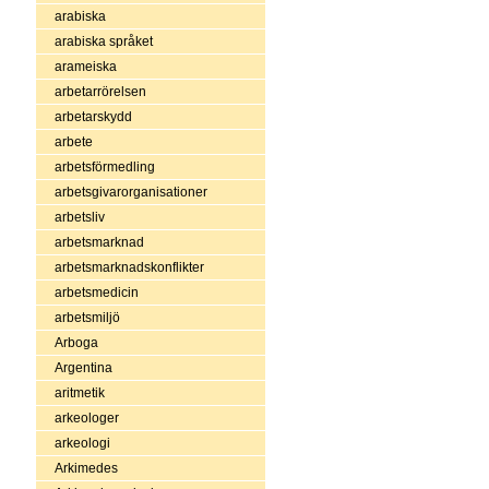
arabiska
arabiska språket
arameiska
arbetarrörelsen
arbetarskydd
arbete
arbetsförmedling
arbetsgivarorganisationer
arbetsliv
arbetsmarknad
arbetsmarknadskonflikter
arbetsmedicin
arbetsmiljö
Arboga
Argentina
aritmetik
arkeologer
arkeologi
Arkimedes