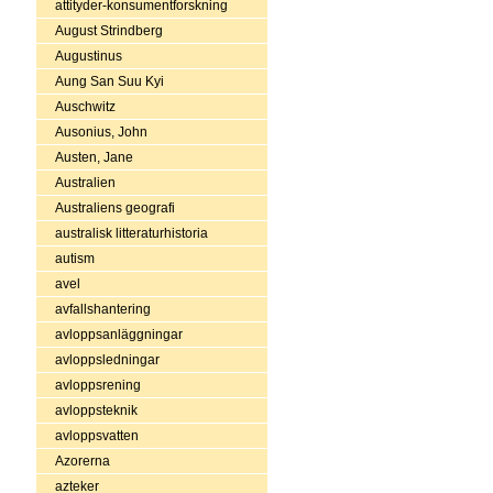
attityder-konsumentforskning
August Strindberg
Augustinus
Aung San Suu Kyi
Auschwitz
Ausonius, John
Austen, Jane
Australien
Australiens geografi
australisk litteraturhistoria
autism
avel
avfallshantering
avloppsanläggningar
avloppsledningar
avloppsrening
avloppsteknik
avloppsvatten
Azorerna
azteker