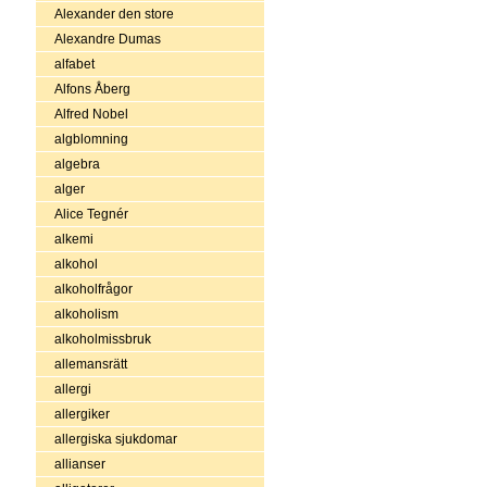
Alexander den store
Alexandre Dumas
alfabet
Alfons Åberg
Alfred Nobel
algblomning
algebra
alger
Alice Tegnér
alkemi
alkohol
alkoholfrågor
alkoholism
alkoholmissbruk
allemansrätt
allergi
allergiker
allergiska sjukdomar
allianser