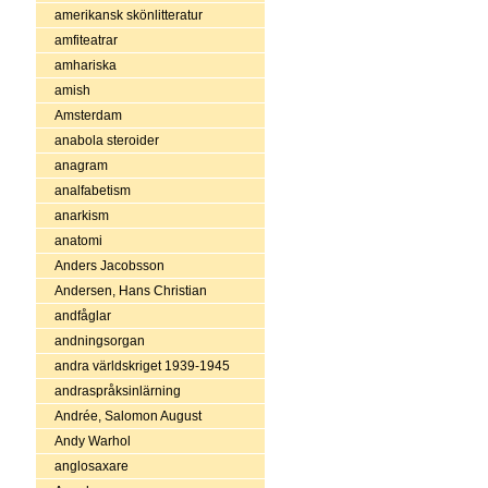
amerikansk skönlitteratur
amfiteatrar
amhariska
amish
Amsterdam
anabola steroider
anagram
analfabetism
anarkism
anatomi
Anders Jacobsson
Andersen, Hans Christian
andfåglar
andningsorgan
andra världskriget 1939-1945
andraspråksinlärning
Andrée, Salomon August
Andy Warhol
anglosaxare