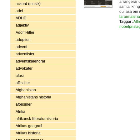
arrangerar u
ackord (musik)
samtal krin
adel
du läsa om d
lärarmateria
ADHD
Taggar:
Alf
adjektiv
nobelprista
Adolf Hitler
adoption
advent
adventister
adventskalendrar
advokater
afasi
affischer
Afghanistan
Afghanistans historia
aforismer
Afrika
afrikansk litteraturhistoria
Afrikas geografi
Afrikas historia