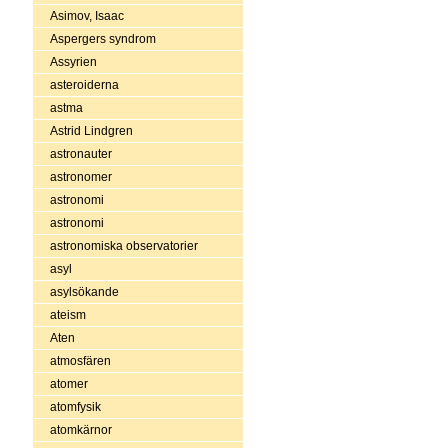
Asimov, Isaac
Aspergers syndrom
Assyrien
asteroiderna
astma
Astrid Lindgren
astronauter
astronomer
astronomi
astronomi
astronomiska observatorier
asyl
asylsökande
ateism
Aten
atmosfären
atomer
atomfysik
atomkärnor