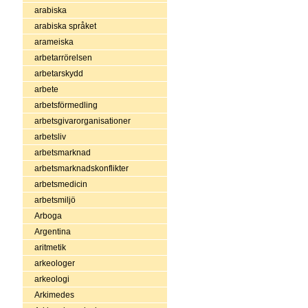
arabiska
arabiska språket
arameiska
arbetarrörelsen
arbetarskydd
arbete
arbetsförmedling
arbetsgivarorganisationer
arbetsliv
arbetsmarknad
arbetsmarknadskonflikter
arbetsmedicin
arbetsmiljö
Arboga
Argentina
aritmetik
arkeologer
arkeologi
Arkimedes