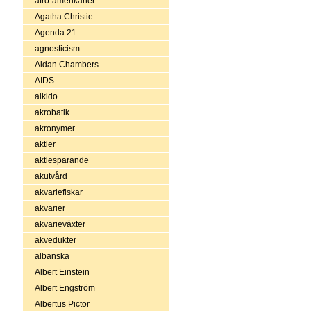
afro-amerikaner
Agatha Christie
Agenda 21
agnosticism
Aidan Chambers
AIDS
aikido
akrobatik
akronymer
aktier
aktiesparande
akutvård
akvariefiskar
akvarier
akvarieväxter
akvedukter
albanska
Albert Einstein
Albert Engström
Albertus Pictor