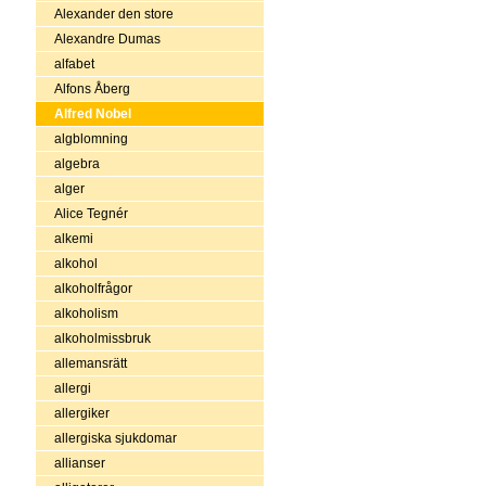
Alexander den store
Alexandre Dumas
alfabet
Alfons Åberg
Alfred Nobel
algblomning
algebra
alger
Alice Tegnér
alkemi
alkohol
alkoholfrågor
alkoholism
alkoholmissbruk
allemansrätt
allergi
allergiker
allergiska sjukdomar
allianser