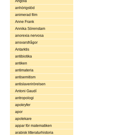
Angola
anhörigstöd
animerad film
Anne Frank
Annika Sörenstam
anorexia nervosa
ansvarsfrågor
Antarktis
antibiotika
antiken
antimateria
antisemitism
antislaverirörelsen
Antoni Gaudí
antropologi
apokryfer
apor
apotekare
appar för matematiken
arabisk litteraturhistoria