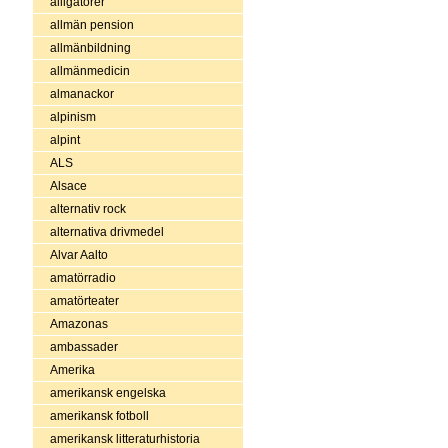
alligatorer
allmän pension
allmänbildning
allmänmedicin
almanackor
alpinism
alpint
ALS
Alsace
alternativ rock
alternativa drivmedel
Alvar Aalto
amatörradio
amatörteater
Amazonas
ambassader
Amerika
amerikansk engelska
amerikansk fotboll
amerikansk litteraturhistoria