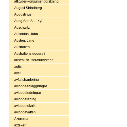
attityder-konsumentforskning
August Strindberg
Augustinus
Aung San Suu Kyi
Auschwitz
Ausonius, John
Austen, Jane
Australien
Australiens geografi
australisk litteraturhistoria
autism
avel
avfallshantering
avloppsanläggningar
avloppsledningar
avloppsrening
avloppsteknik
avloppsvatten
Azorerna
azteker