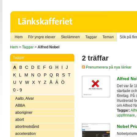
Hem
För yngre elever
Skolämnen
Taggar
Teman
Sök på fler
Hem
>
Taggar
>
Alfred Nobel
2 träffar
Taggar
A
B
C
D
E
F
G
H
I
J
Prenumerera på nya länkar
K
L
M
N
O
P
Q
R
S
T
Alfred No
U
V
W
X
Y
Z
Å
Ä
Ö
Det var år 1
0 - 9
startade och
företag. På 
Aalto, Alvar
illustrerad 
om Alfred No
ABBA
Taggar:
Alf
aboriginer
uppfinnare
,
abort
Nobel Pr
abortmotstånd
acceleration
Nobelprismu