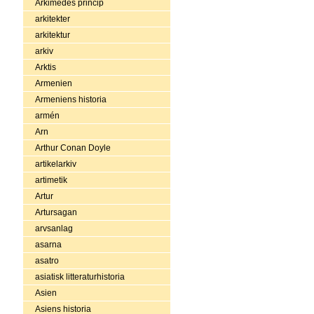
Arkimedes princip
arkitekter
arkitektur
arkiv
Arktis
Armenien
Armeniens historia
armén
Arn
Arthur Conan Doyle
artikelarkiv
artimetik
Artur
Artursagan
arvsanlag
asarna
asatro
asiatisk litteraturhistoria
Asien
Asiens historia