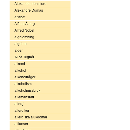
Alexander den store
Alexandre Dumas
alfabet
Alfons Åberg
Alfred Nobel
algblomning
algebra
alger
Alice Tegnér
alkemi
alkohol
alkoholfrågor
alkoholism
alkoholmissbruk
allemansrätt
allergi
allergiker
allergiska sjukdomar
allianser