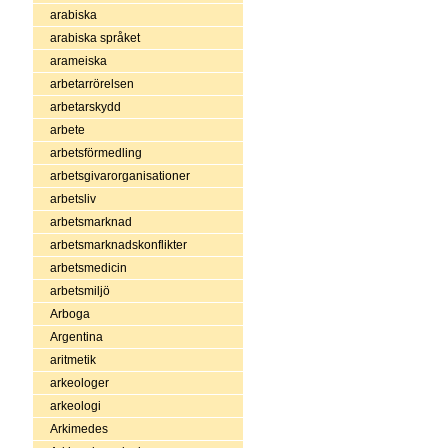
arabiska
arabiska språket
arameiska
arbetarrörelsen
arbetarskydd
arbete
arbetsförmedling
arbetsgivarorganisationer
arbetsliv
arbetsmarknad
arbetsmarknadskonflikter
arbetsmedicin
arbetsmiljö
Arboga
Argentina
aritmetik
arkeologer
arkeologi
Arkimedes