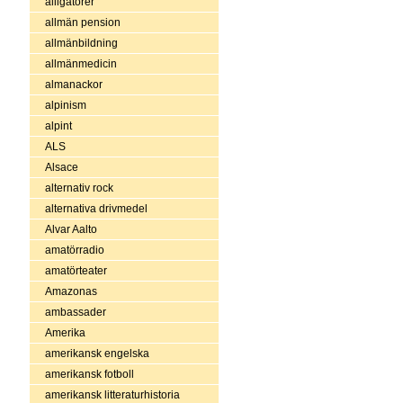
alligatorer
allmän pension
allmänbildning
allmänmedicin
almanackor
alpinism
alpint
ALS
Alsace
alternativ rock
alternativa drivmedel
Alvar Aalto
amatörradio
amatörteater
Amazonas
ambassader
Amerika
amerikansk engelska
amerikansk fotboll
amerikansk litteraturhistoria