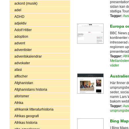
presentation
ackord (musik)
sidan kan d
adel
statliga Tour
Taggar:
Aus
ADHD
adjektiv
Europa o
Adolf Hitler
BBC News pr
adoption
kontinenter 
intresserad 
advent
regionen up
adventister
presenterad
Taggar:
Afri
adventskalendrar
Mellanöster
advokater
väder
afasi
Australie
affischer
Här finner d
Afghanistan
ursprungsbe
Afghanistans historia
seder, socia
aforismer
namn Lars Wa
bakom webb
Afrika
Taggar:
Aus
afrikansk litteraturhistoria
ursprungsbe
Afrikas geografi
Bing Map
Afrikas historia
I Bing Maps 