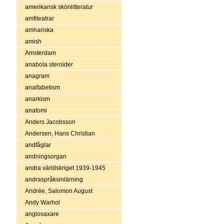
amerikansk skönlitteratur
amfiteatrar
amhariska
amish
Amsterdam
anabola steroider
anagram
analfabetism
anarkism
anatomi
Anders Jacobsson
Andersen, Hans Christian
andfåglar
andningsorgan
andra världskriget 1939-1945
andraspråksinlärning
Andrée, Salomon August
Andy Warhol
anglosaxare