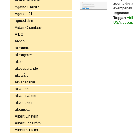
afro-amerikaner
zooma dig än
Agatha Christie
exempelvis S
flygfotona.
Agenda 21
Taggar:
Afri
agnosticism
USA
,
geogra
Aidan Chambers
AIDS
aikido
akrobatik
akronymer
aktier
aktiesparande
akutvård
akvariefiskar
akvarier
akvarieväxter
akvedukter
albanska
Albert Einstein
Albert Engström
Albertus Pictor