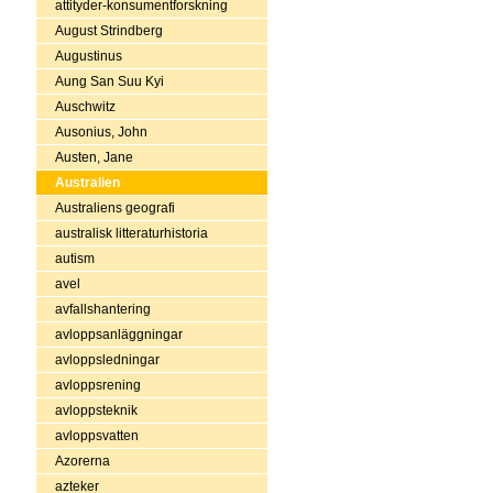
attityder-konsumentforskning
August Strindberg
Augustinus
Aung San Suu Kyi
Auschwitz
Ausonius, John
Austen, Jane
Australien
Australiens geografi
australisk litteraturhistoria
autism
avel
avfallshantering
avloppsanläggningar
avloppsledningar
avloppsrening
avloppsteknik
avloppsvatten
Azorerna
azteker