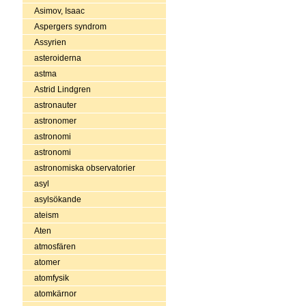
Asimov, Isaac
Aspergers syndrom
Assyrien
asteroiderna
astma
Astrid Lindgren
astronauter
astronomer
astronomi
astronomi
astronomiska observatorier
asyl
asylsökande
ateism
Aten
atmosfären
atomer
atomfysik
atomkärnor