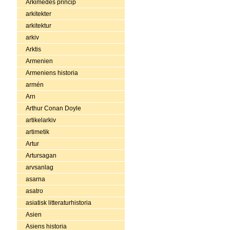
Arkimedes princip
arkitekter
arkitektur
arkiv
Arktis
Armenien
Armeniens historia
armén
Arn
Arthur Conan Doyle
artikelarkiv
artimetik
Artur
Artursagan
arvsanlag
asarna
asatro
asiatisk litteraturhistoria
Asien
Asiens historia