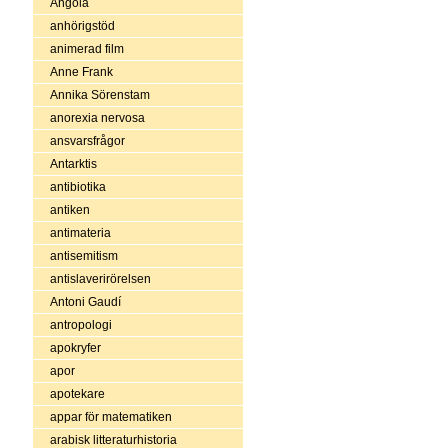
Angola
anhörigstöd
animerad film
Anne Frank
Annika Sörenstam
anorexia nervosa
ansvarsfrågor
Antarktis
antibiotika
antiken
antimateria
antisemitism
antislaverirörelsen
Antoni Gaudí
antropologi
apokryfer
apor
apotekare
appar för matematiken
arabisk litteraturhistoria