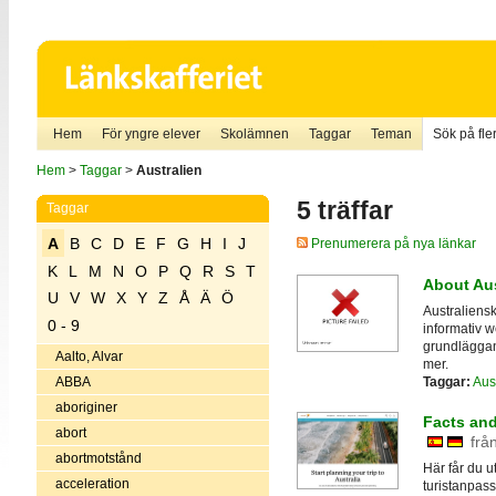
Hem
För yngre elever
Skolämnen
Taggar
Teman
Sök på fler
Hem
>
Taggar
>
Australien
5 träffar
Taggar
A
B
C
D
E
F
G
H
I
J
Prenumerera på nya länkar
K
L
M
N
O
P
Q
R
S
T
About Aus
U
V
W
X
Y
Z
Å
Ä
Ö
Australiensk
0 - 9
informativ w
grundläggan
Aalto, Alvar
mer.
Taggar:
Aus
ABBA
aboriginer
Facts and
abort
frå
abortmotstånd
Här får du u
acceleration
turistanpas