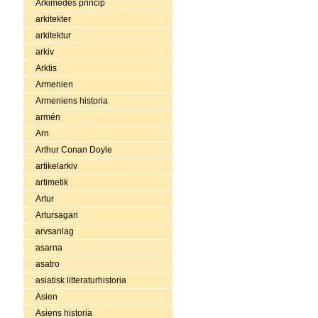
Arkimedes princip
arkitekter
arkitektur
arkiv
Arktis
Armenien
Armeniens historia
armén
Arn
Arthur Conan Doyle
artikelarkiv
artimetik
Artur
Artursagan
arvsanlag
asarna
asatro
asiatisk litteraturhistoria
Asien
Asiens historia