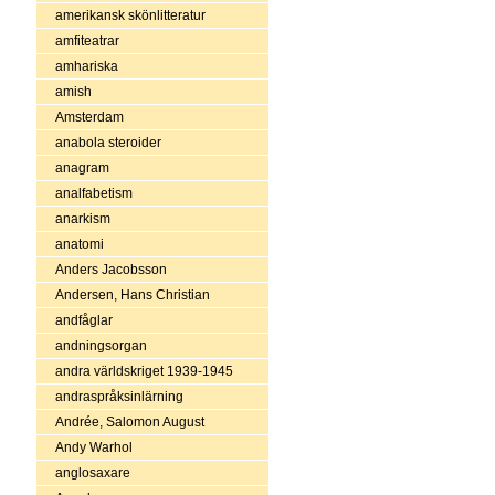
amerikansk skönlitteratur
amfiteatrar
amhariska
amish
Amsterdam
anabola steroider
anagram
analfabetism
anarkism
anatomi
Anders Jacobsson
Andersen, Hans Christian
andfåglar
andningsorgan
andra världskriget 1939-1945
andraspråksinlärning
Andrée, Salomon August
Andy Warhol
anglosaxare