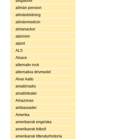
alligatorer
allmän pension
allmänbildning
allmänmedicin
almanackor
alpinism
alpint
ALS
Alsace
alternativ rock
alternativa drivmedel
Alvar Aalto
amatörradio
amatörteater
Amazonas
ambassader
Amerika
amerikansk engelska
amerikansk fotboll
amerikansk litteraturhistoria