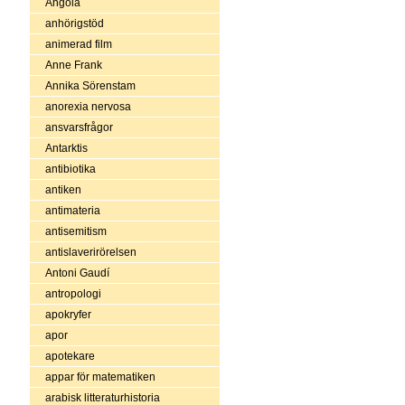
Angola
anhörigstöd
animerad film
Anne Frank
Annika Sörenstam
anorexia nervosa
ansvarsfrågor
Antarktis
antibiotika
antiken
antimateria
antisemitism
antislaverirörelsen
Antoni Gaudí
antropologi
apokryfer
apor
apotekare
appar för matematiken
arabisk litteraturhistoria