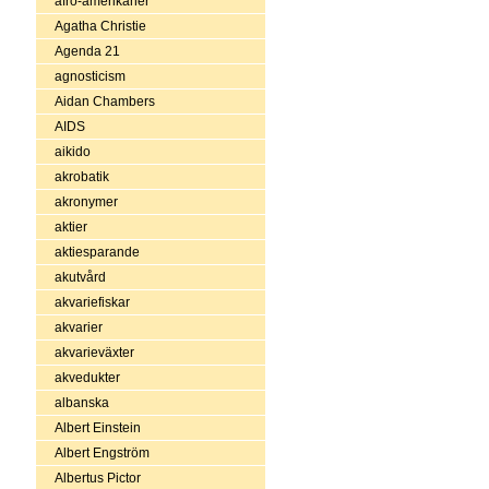
afro-amerikaner
Agatha Christie
Agenda 21
agnosticism
Aidan Chambers
AIDS
aikido
akrobatik
akronymer
aktier
aktiesparande
akutvård
akvariefiskar
akvarier
akvarieväxter
akvedukter
albanska
Albert Einstein
Albert Engström
Albertus Pictor