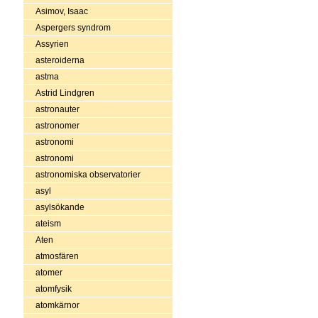
Asimov, Isaac
Aspergers syndrom
Assyrien
asteroiderna
astma
Astrid Lindgren
astronauter
astronomer
astronomi
astronomi
astronomiska observatorier
asyl
asylsökande
ateism
Aten
atmosfären
atomer
atomfysik
atomkärnor