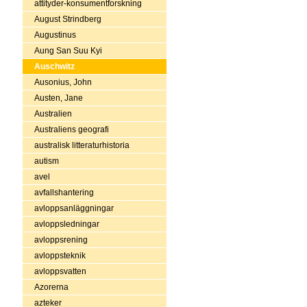
attityder-konsumentforskning
August Strindberg
Augustinus
Aung San Suu Kyi
Auschwitz
Ausonius, John
Austen, Jane
Australien
Australiens geografi
australisk litteraturhistoria
autism
avel
avfallshantering
avloppsanläggningar
avloppsledningar
avloppsrening
avloppsteknik
avloppsvatten
Azorerna
azteker