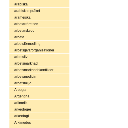
arabiska
arabiska språket
arameiska
arbetarrörelsen
arbetarskydd
arbete
arbetsförmedling
arbetsgivarorganisationer
arbetsliv
arbetsmarknad
arbetsmarknadskonflikter
arbetsmedicin
arbetsmiljö
Arboga
Argentina
aritmetik
arkeologer
arkeologi
Arkimedes