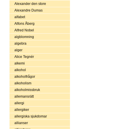
Alexander den store
Alexandre Dumas
alfabet
Alfons Åberg
Alfred Nobel
algblomning
algebra
alger
Alice Tegnér
alkemi
alkohol
alkoholfrågor
alkoholism
alkoholmissbruk
allemansrätt
allergi
allergiker
allergiska sjukdomar
allianser