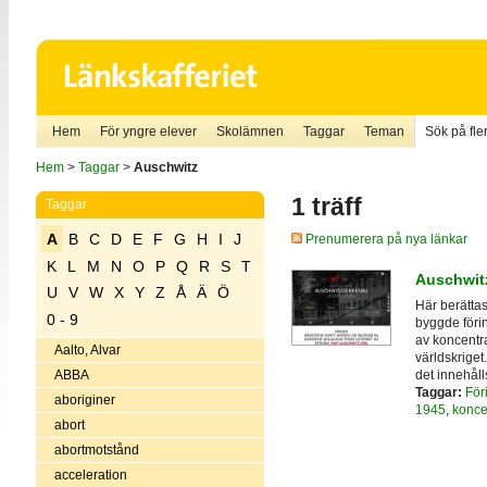
Hem
För yngre elever
Skolämnen
Taggar
Teman
Sök på fler
Hem
>
Taggar
>
Auschwitz
1 träff
Taggar
A
B
C
D
E
F
G
H
I
J
Prenumerera på nya länkar
K
L
M
N
O
P
Q
R
S
T
Auschwit
U
V
W
X
Y
Z
Å
Ä
Ö
Här berättas
0 - 9
byggde föri
av koncentra
Aalto, Alvar
världskrige
det innehåll
ABBA
Taggar:
För
aboriginer
1945
,
konce
abort
abortmotstånd
acceleration