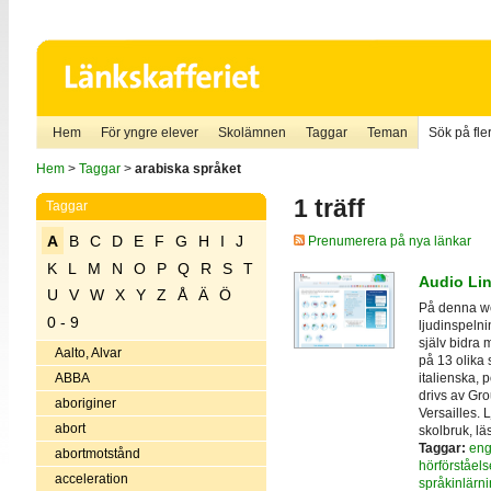
Hem
För yngre elever
Skolämnen
Taggar
Teman
Sök på fler
Hem
>
Taggar
>
arabiska språket
1 träff
Taggar
A
B
C
D
E
F
G
H
I
J
Prenumerera på nya länkar
K
L
M
N
O
P
Q
R
S
T
Audio Li
U
V
W
X
Y
Z
Å
Ä
Ö
På denna we
0 - 9
ljudinspelni
själv bidra 
Aalto, Alvar
på 13 olika 
italienska, 
ABBA
drivs av Gr
aboriginer
Versailles. 
abort
skolbruk, lä
Taggar:
eng
abortmotstånd
hörförståels
acceleration
språkinlärn