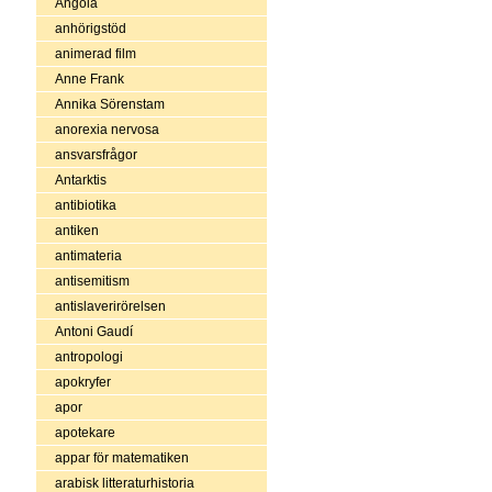
Angola
anhörigstöd
animerad film
Anne Frank
Annika Sörenstam
anorexia nervosa
ansvarsfrågor
Antarktis
antibiotika
antiken
antimateria
antisemitism
antislaverirörelsen
Antoni Gaudí
antropologi
apokryfer
apor
apotekare
appar för matematiken
arabisk litteraturhistoria