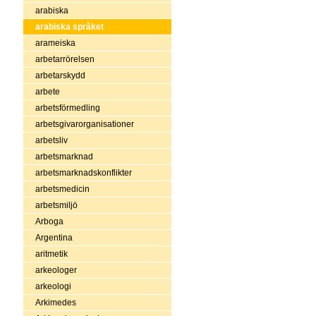
arabiska
arabiska språket
arameiska
arbetarrörelsen
arbetarskydd
arbete
arbetsförmedling
arbetsgivarorganisationer
arbetsliv
arbetsmarknad
arbetsmarknadskonflikter
arbetsmedicin
arbetsmiljö
Arboga
Argentina
aritmetik
arkeologer
arkeologi
Arkimedes