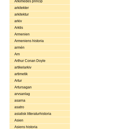
Arkimedes princip
arkitekter
arkitektur
arkiv
Arktis
Armenien
Armeniens historia
armén
Arn
Arthur Conan Doyle
artikelarkiv
artimetik
Artur
Artursagan
arvsanlag
asarna
asatro
asiatisk litteraturhistoria
Asien
Asiens historia