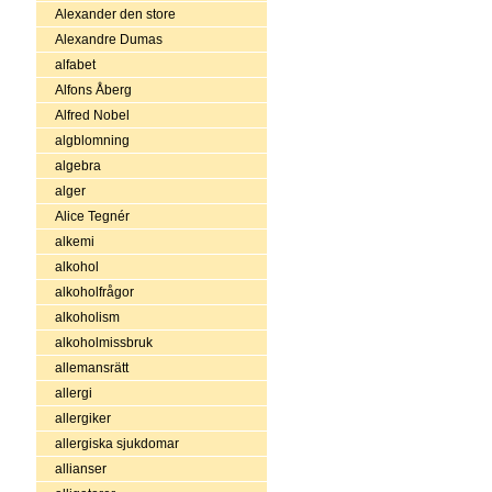
Alexander den store
Alexandre Dumas
alfabet
Alfons Åberg
Alfred Nobel
algblomning
algebra
alger
Alice Tegnér
alkemi
alkohol
alkoholfrågor
alkoholism
alkoholmissbruk
allemansrätt
allergi
allergiker
allergiska sjukdomar
allianser