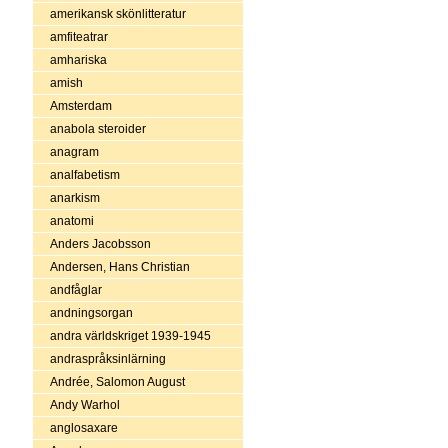
amerikansk skönlitteratur
amfiteatrar
amhariska
amish
Amsterdam
anabola steroider
anagram
analfabetism
anarkism
anatomi
Anders Jacobsson
Andersen, Hans Christian
andfåglar
andningsorgan
andra världskriget 1939-1945
andraspråksinlärning
Andrée, Salomon August
Andy Warhol
anglosaxare