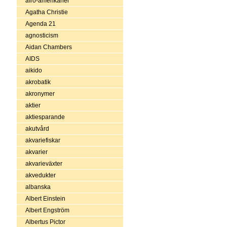
afro-amerikaner
Agatha Christie
Agenda 21
agnosticism
Aidan Chambers
AIDS
aikido
akrobatik
akronymer
aktier
aktiesparande
akutvård
akvariefiskar
akvarier
akvarieväxter
akvedukter
albanska
Albert Einstein
Albert Engström
Albertus Pictor