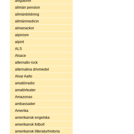
alligatorer
allmän pension
allmänbildning
allmänmedicin
almanackor
alpinism
alpint
ALS
Alsace
alternativ rock
alternativa drivmedel
Alvar Aalto
amatörradio
amatörteater
Amazonas
ambassader
Amerika
amerikansk engelska
amerikansk fotboll
amerikansk litteraturhistoria