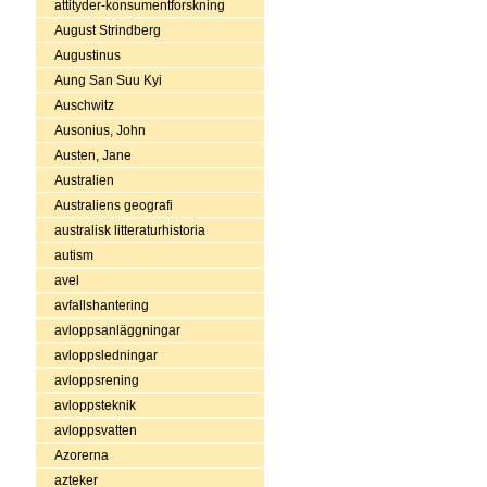
attityder-konsumentforskning
August Strindberg
Augustinus
Aung San Suu Kyi
Auschwitz
Ausonius, John
Austen, Jane
Australien
Australiens geografi
australisk litteraturhistoria
autism
avel
avfallshantering
avloppsanläggningar
avloppsledningar
avloppsrening
avloppsteknik
avloppsvatten
Azorerna
azteker