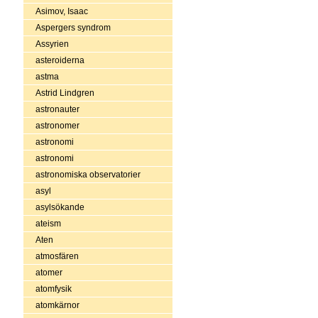
Asimov, Isaac
Aspergers syndrom
Assyrien
asteroiderna
astma
Astrid Lindgren
astronauter
astronomer
astronomi
astronomi
astronomiska observatorier
asyl
asylsökande
ateism
Aten
atmosfären
atomer
atomfysik
atomkärnor