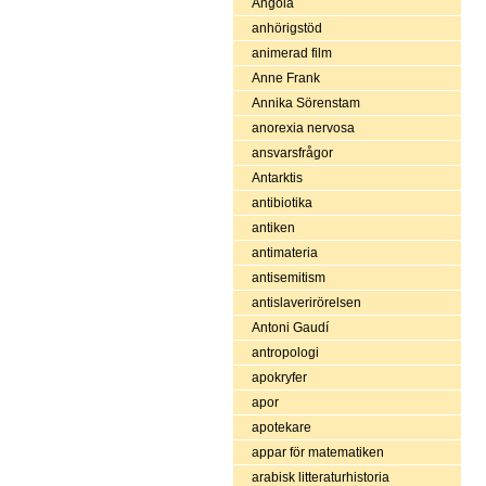
Angola
anhörigstöd
animerad film
Anne Frank
Annika Sörenstam
anorexia nervosa
ansvarsfrågor
Antarktis
antibiotika
antiken
antimateria
antisemitism
antislaverirörelsen
Antoni Gaudí
antropologi
apokryfer
apor
apotekare
appar för matematiken
arabisk litteraturhistoria