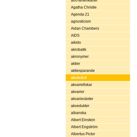
afro-amerikaner
Agatha Christie
Agenda 21
agnosticism
Aidan Chambers
AIDS
aikido
akrobatik
akronymer
aktier
aktiesparande
akutvård
akvariefiskar
akvarier
akvarieväxter
akvedukter
albanska
Albert Einstein
Albert Engström
Albertus Pictor