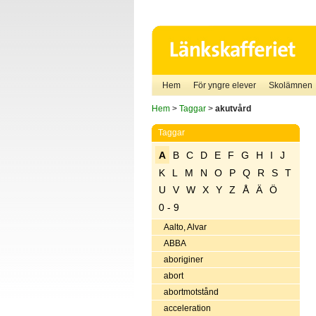
Hem
För yngre elever
Skolämnen
Hem
>
Taggar
>
akutvård
Taggar
A
B
C
D
E
F
G
H
I
J
K
L
M
N
O
P
Q
R
S
T
U
V
W
X
Y
Z
Å
Ä
Ö
0 - 9
Aalto, Alvar
ABBA
aboriginer
abort
abortmotstånd
acceleration