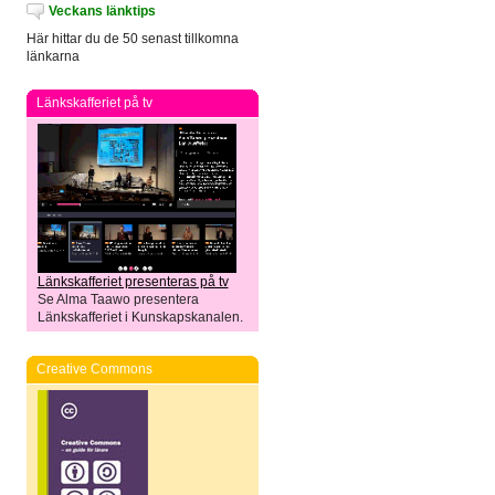
Veckans länktips
Här hittar du de 50 senast tillkomna
länkarna
Länkskafferiet på tv
Länkskafferiet presenteras på tv
Se Alma Taawo presentera
Länkskafferiet i Kunskapskanalen.
Creative Commons