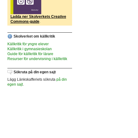
Ladda ner Skolverkets Creative
Commons-guide
.
Skolverket om källkritik
Källkritik för yngre elever
Källkritik i gymnasieskolan
Guide för källkritik för lärare
Resurser för undervisning i källkritik
Sökruta på din egen sajt
Lägg Länkskafferiets sökruta
på din
egen sajt
.