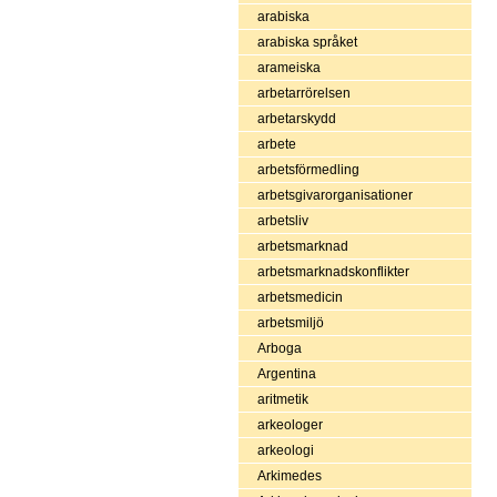
arabiska
arabiska språket
arameiska
arbetarrörelsen
arbetarskydd
arbete
arbetsförmedling
arbetsgivarorganisationer
arbetsliv
arbetsmarknad
arbetsmarknadskonflikter
arbetsmedicin
arbetsmiljö
Arboga
Argentina
aritmetik
arkeologer
arkeologi
Arkimedes