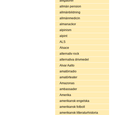
alligatorer
allmän pension
allmänbildning
allmänmedicin
almanackor
alpinism
alpint
ALS
Alsace
alternativ rock
alternativa drivmedel
Alvar Aalto
amatörradio
amatörteater
Amazonas
ambassader
Amerika
amerikansk engelska
amerikansk fotboll
amerikansk litteraturhistoria