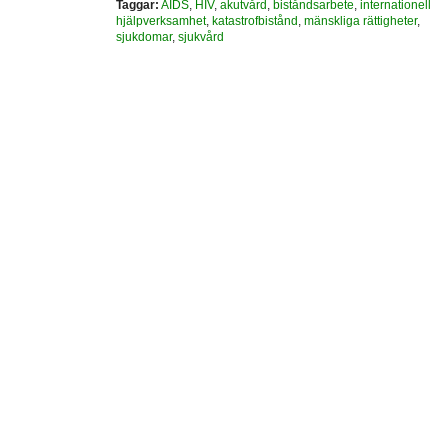
Taggar:
AIDS
,
HIV
,
akutvård
,
biståndsarbete
,
internationell
hjälpverksamhet
,
katastrofbistånd
,
mänskliga rättigheter
,
sjukdomar
,
sjukvård