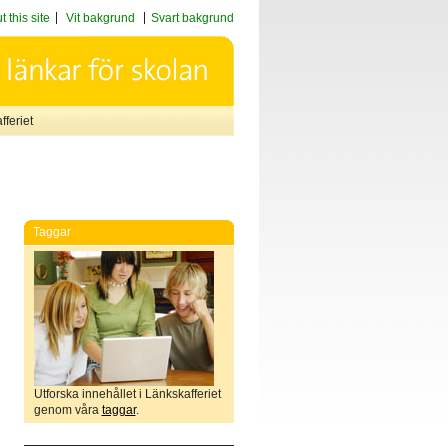
 this site
Vit bakgrund
Svart bakgrund
feriet
Taggar
Utforska innehållet i Länkskafferiet
genom våra
taggar
.