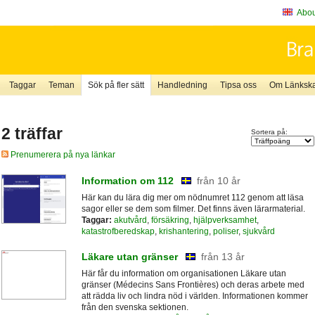
About
Taggar
Teman
Sök på fler sätt
Handledning
Tipsa oss
Om Länkskaf
2 träffar
Sortera på:
Prenumerera på nya länkar
Information om 112
från 10 år
Här kan du lära dig mer om nödnumret 112 genom att läsa
sagor eller se dem som filmer. Det finns även lärarmaterial.
Taggar:
akutvård
,
försäkring
,
hjälpverksamhet
,
katastrofberedskap
,
krishantering
,
poliser
,
sjukvård
Läkare utan gränser
från 13 år
Här får du information om organisationen Läkare utan
gränser (Médecins Sans Frontières) och deras arbete med
att rädda liv och lindra nöd i världen. Informationen kommer
från den svenska sektionen.