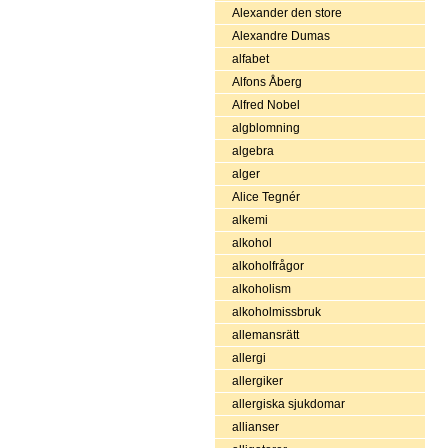
Alexander den store
Alexandre Dumas
alfabet
Alfons Åberg
Alfred Nobel
algblomning
algebra
alger
Alice Tegnér
alkemi
alkohol
alkoholfrågor
alkoholism
alkoholmissbruk
allemansrätt
allergi
allergiker
allergiska sjukdomar
allianser