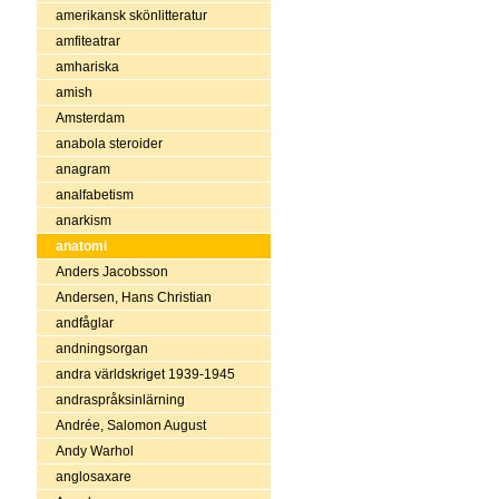
amerikansk skönlitteratur
amfiteatrar
amhariska
amish
Amsterdam
anabola steroider
anagram
analfabetism
anarkism
anatomi
Anders Jacobsson
Andersen, Hans Christian
andfåglar
andningsorgan
andra världskriget 1939-1945
andraspråksinlärning
Andrée, Salomon August
Andy Warhol
anglosaxare