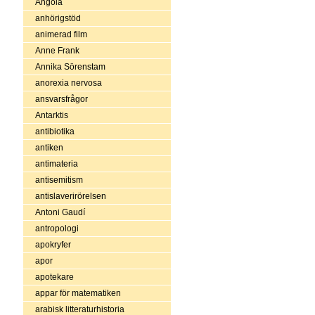
Angola
anhörigstöd
animerad film
Anne Frank
Annika Sörenstam
anorexia nervosa
ansvarsfrågor
Antarktis
antibiotika
antiken
antimateria
antisemitism
antislaverirörelsen
Antoni Gaudí
antropologi
apokryfer
apor
apotekare
appar för matematiken
arabisk litteraturhistoria