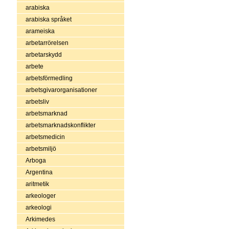
arabiska
arabiska språket
arameiska
arbetarrörelsen
arbetarskydd
arbete
arbetsförmedling
arbetsgivarorganisationer
arbetsliv
arbetsmarknad
arbetsmarknadskonflikter
arbetsmedicin
arbetsmiljö
Arboga
Argentina
aritmetik
arkeologer
arkeologi
Arkimedes