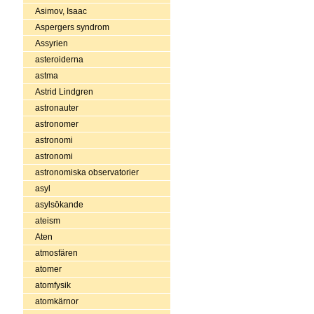
Asimov, Isaac
Aspergers syndrom
Assyrien
asteroiderna
astma
Astrid Lindgren
astronauter
astronomer
astronomi
astronomi
astronomiska observatorier
asyl
asylsökande
ateism
Aten
atmosfären
atomer
atomfysik
atomkärnor