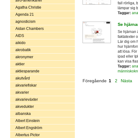
afro-amerikaner
fall rörliga
Agatha Christie
lämpar sig 
Taggar:
ana
Agenda 21
agnosticism
Se hjärna
Aidan Chambers
Se hjärnan ä
AIDS
faktatexter 
Lär dig om 
aikido
hur hjärnfor
akrobatik
att lösa. Fö
ipad eller I
akronymer
kan visa fla
aktier
Taggar:
ana
människokr
aktiesparande
akutvård
Föregående
1
2
Nästa
akvariefiskar
akvarier
akvarieväxter
akvedukter
albanska
Albert Einstein
Albert Engström
Albertus Pictor