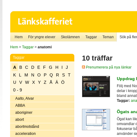
Hem
För yngre elever
Skolämnen
Taggar
Teman
Sök på fler
Hem
>
Taggar
>
anatomi
10 träffar
Taggar
A
B
C
D
E
F
G
H
I
J
Prenumerera på nya länkar
K
L
M
N
O
P
Q
R
S
T
Uppdrag 
U
V
W
X
Y
Z
Å
Ä
Ö
Följ med Nor
0 - 9
delar i krop
bland annat 
Aalto, Alvar
Taggar:
ana
ABBA
Ögats an
aboriginer
Ögat kan lik
abort
omvandlar de
abortmotstånd
fokuserar b
acceleration
använder sig