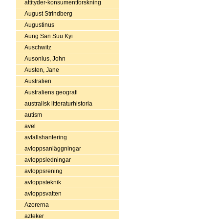
attityder-konsumentforskning
August Strindberg
Augustinus
Aung San Suu Kyi
Auschwitz
Ausonius, John
Austen, Jane
Australien
Australiens geografi
australisk litteraturhistoria
autism
avel
avfallshantering
avloppsanläggningar
avloppsledningar
avloppsrening
avloppsteknik
avloppsvatten
Azorerna
azteker