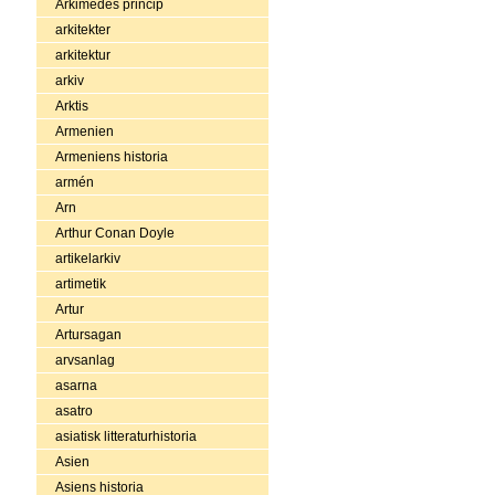
Arkimedes princip
arkitekter
arkitektur
arkiv
Arktis
Armenien
Armeniens historia
armén
Arn
Arthur Conan Doyle
artikelarkiv
artimetik
Artur
Artursagan
arvsanlag
asarna
asatro
asiatisk litteraturhistoria
Asien
Asiens historia