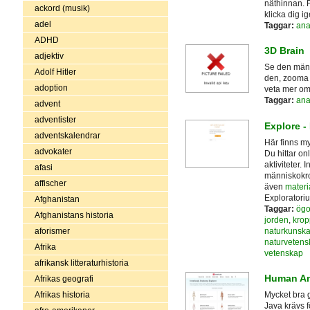
näthinnan. F
ackord (musik)
klicka dig 
adel
Taggar:
ana
ADHD
3D Brain
adjektiv
Se den mäns
Adolf Hitler
den, zooma i
adoption
veta mer om 
Taggar:
ana
advent
adventister
Explore -
adventskalendrar
Här finns my
advokater
Du hittar onl
aktiviteter.
afasi
människokrop
affischer
även
materia
Exploratori
Afghanistan
Taggar:
ög
Afghanistans historia
jorden
,
kro
naturkunsk
aforismer
naturvetens
Afrika
vetenskap
afrikansk litteraturhistoria
Human An
Afrikas geografi
Afrikas historia
Mycket bra
Java krävs f