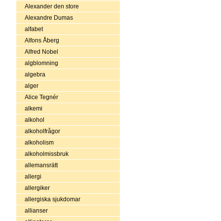
Alexander den store
Alexandre Dumas
alfabet
Alfons Åberg
Alfred Nobel
algblomning
algebra
alger
Alice Tegnér
alkemi
alkohol
alkoholfrågor
alkoholism
alkoholmissbruk
allemansrätt
allergi
allergiker
allergiska sjukdomar
allianser