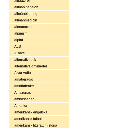
alligatorer
allmän pension
allmänbildning
allmänmedicin
almanackor
alpinism
alpint
ALS
Alsace
alternativ rock
alternativa drivmedel
Alvar Aalto
amatörradio
amatörteater
Amazonas
ambassader
Amerika
amerikansk engelska
amerikansk fotboll
amerikansk litteraturhistoria