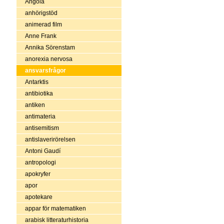
Angola
anhörigstöd
animerad film
Anne Frank
Annika Sörenstam
anorexia nervosa
ansvarsfrågor
Antarktis
antibiotika
antiken
antimateria
antisemitism
antislaverirörelsen
Antoni Gaudí
antropologi
apokryfer
apor
apotekare
appar för matematiken
arabisk litteraturhistoria