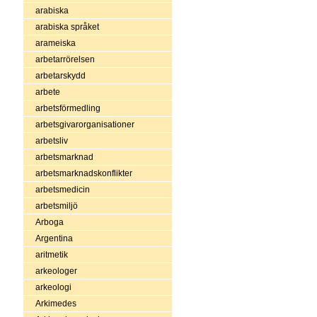
arabiska
arabiska språket
arameiska
arbetarrörelsen
arbetarskydd
arbete
arbetsförmedling
arbetsgivarorganisationer
arbetsliv
arbetsmarknad
arbetsmarknadskonflikter
arbetsmedicin
arbetsmiljö
Arboga
Argentina
aritmetik
arkeologer
arkeologi
Arkimedes