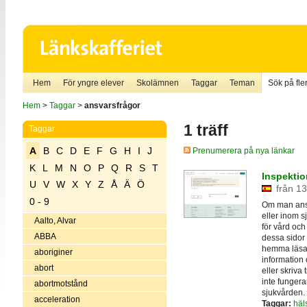
Hem
För yngre elever
Skolämnen
Taggar
Teman
Sök på fler
Hem
>
Taggar
>
ansvarsfrågor
1 träff
Taggar
A
B
C
D
E
F
G
H
I
J
Prenumerera på nya länkar
K
L
M
N
O
P
Q
R
S
T
Inspektio
U
V
W
X
Y
Z
Å
Ä
Ö
från 13
0 - 9
Om man anser
eller inom s
Aalto, Alvar
för vård och
ABBA
dessa sidor
hemma läsa 
aboriginer
information
abort
eller skriva 
inte fungerar
abortmotstånd
sjukvården.
acceleration
Taggar:
häl