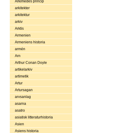
Arkimedes princip
arkitekter
arkitektur
arkiv
Arktis
Armenien
Armeniens historia
armén
Arn
Arthur Conan Doyle
artikelarkiv
artimetik
Artur
Artursagan
arvsanlag
asarna
asatro
asiatisk litteraturhistoria
Asien
Asiens historia