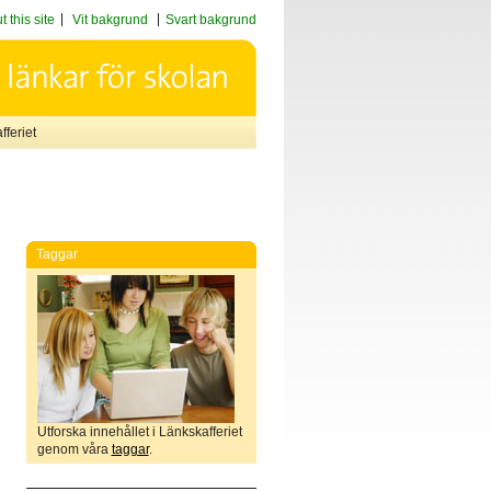
 this site
Vit bakgrund
Svart bakgrund
feriet
Taggar
Utforska innehållet i Länkskafferiet
genom våra
taggar
.