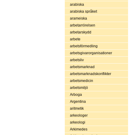
arabiska
arabiska språket
arameiska
arbetarrörelsen
arbetarskydd
arbete
arbetsförmedling
arbetsgivarorganisationer
arbetsliv
arbetsmarknad
arbetsmarknadskonflikter
arbetsmedicin
arbetsmiljö
Arboga
Argentina
aritmetik
arkeologer
arkeologi
Arkimedes