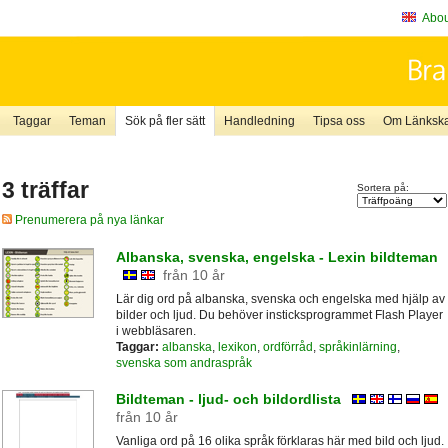
About
Taggar
Teman
Sök på fler sätt
Handledning
Tipsa oss
Om Länkskaf
3 träffar
Sortera på:
Prenumerera på nya länkar
Albanska, svenska, engelska - Lexin bildteman
från 10 år
Lär dig ord på albanska, svenska och engelska med hjälp av
bilder och ljud. Du behöver insticksprogrammet Flash Player
i webbläsaren.
Taggar:
albanska
,
lexikon
,
ordförråd
,
språkinlärning
,
svenska som andraspråk
Bildteman - ljud- och bildordlista
från 10 år
Vanliga ord på 16 olika språk förklaras här med bild och ljud.