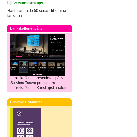
Veckans länktips
Här hittar du de 50 senast tillkomna
länkarna
Länkskafferiet på tv
Länkskafferiet presenteras på tv
Se Alma Taawo presentera
Länkskafferiet i Kunskapskanalen.
Creative Commons