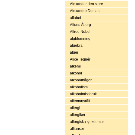
Alexander den store
Alexandre Dumas
alfabet
Alfons Åberg
Alfred Nobel
algblomning
algebra
alger
Alice Tegnér
alkemi
alkohol
alkoholfrågor
alkoholism
alkoholmissbruk
allemansrätt
allergi
allergiker
allergiska sjukdomar
allianser