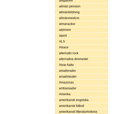
alligatorer
allmän pension
allmänbildning
allmänmedicin
almanackor
alpinism
alpint
ALS
Alsace
alternativ rock
alternativa drivmedel
Alvar Aalto
amatörradio
amatörteater
Amazonas
ambassader
Amerika
amerikansk engelska
amerikansk fotboll
amerikansk litteraturhistoria