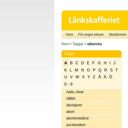
Hem
För yngre elever
Skolämnen
Hem
>
Taggar
>
albanska
Taggar
A
B
C
D
E
F
G
H
I
J
K
L
M
N
O
P
Q
R
S
T
U
V
W
X
Y
Z
Å
Ä
Ö
0 - 9
Aalto, Alvar
ABBA
aboriginer
abort
abortmotstånd
acceleration