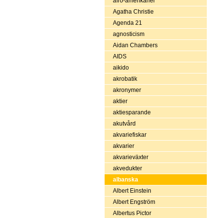
afro-amerikaner
Agatha Christie
Agenda 21
agnosticism
Aidan Chambers
AIDS
aikido
akrobatik
akronymer
aktier
aktiesparande
akutvård
akvariefiskar
akvarier
akvarieväxter
akvedukter
albanska
Albert Einstein
Albert Engström
Albertus Pictor