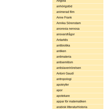
Angola
anhörigstöd
animerad film
Anne Frank
Annika Sörenstam
anorexia nervosa
ansvarsfrågor
Antarktis
antibiotika
antiken
antimateria
antisemitism
antislaverirörelsen
Antoni Gaudí
antropologi
apokryfer
apor
apotekare
appar för matematiken
arabisk litteraturhistoria