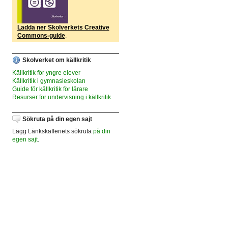
Ladda ner Skolverkets Creative
Commons-guide
.
Skolverket om källkritik
Källkritik för yngre elever
Källkritik i gymnasieskolan
Guide för källkritik för lärare
Resurser för undervisning i källkritik
Sökruta på din egen sajt
Lägg Länkskafferiets sökruta
på din
egen sajt
.