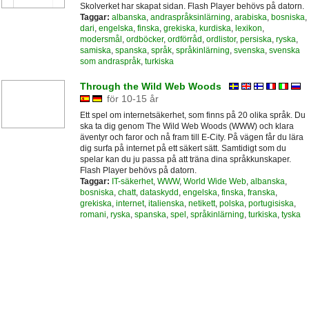
Skolverket har skapat sidan. Flash Player behövs på datorn.
Taggar:
albanska
,
andraspråksinlärning
,
arabiska
,
bosniska
,
dari
,
engelska
,
finska
,
grekiska
,
kurdiska
,
lexikon
,
modersmål
,
ordböcker
,
ordförråd
,
ordlistor
,
persiska
,
ryska
,
samiska
,
spanska
,
språk
,
språkinlärning
,
svenska
,
svenska
som andraspråk
,
turkiska
Through the Wild Web Woods
för 10-15 år
Ett spel om internetsäkerhet, som finns på 20 olika språk. Du
ska ta dig genom The Wild Web Woods (WWW) och klara
äventyr och faror och nå fram till E-City. På vägen får du lära
dig surfa på internet på ett säkert sätt. Samtidigt som du
spelar kan du ju passa på att träna dina språkkunskaper.
Flash Player behövs på datorn.
Taggar:
IT-säkerhet
,
WWW
,
World Wide Web
,
albanska
,
bosniska
,
chatt
,
dataskydd
,
engelska
,
finska
,
franska
,
grekiska
,
internet
,
italienska
,
netikett
,
polska
,
portugisiska
,
romani
,
ryska
,
spanska
,
spel
,
språkinlärning
,
turkiska
,
tyska