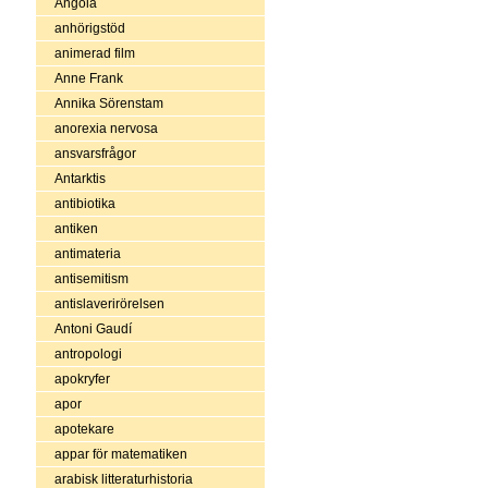
Angola
anhörigstöd
animerad film
Anne Frank
Annika Sörenstam
anorexia nervosa
ansvarsfrågor
Antarktis
antibiotika
antiken
antimateria
antisemitism
antislaverirörelsen
Antoni Gaudí
antropologi
apokryfer
apor
apotekare
appar för matematiken
arabisk litteraturhistoria