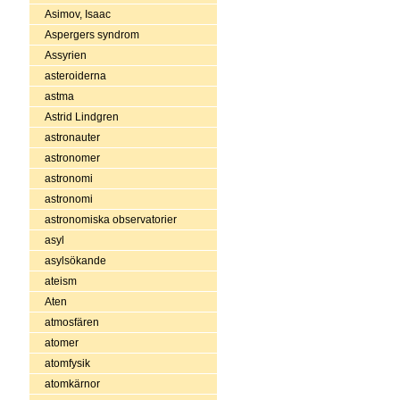
Asimov, Isaac
Aspergers syndrom
Assyrien
asteroiderna
astma
Astrid Lindgren
astronauter
astronomer
astronomi
astronomi
astronomiska observatorier
asyl
asylsökande
ateism
Aten
atmosfären
atomer
atomfysik
atomkärnor