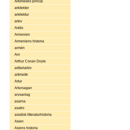
Arkimedes princip
arkitekter
arkitektur
arkiv
Arktis
Armenien
Armeniens historia
armén
Arn
Arthur Conan Doyle
artikelarkiv
artimetik
Artur
Artursagan
arvsanlag
asarna
asatro
asiatisk litteraturhistoria
Asien
Asiens historia