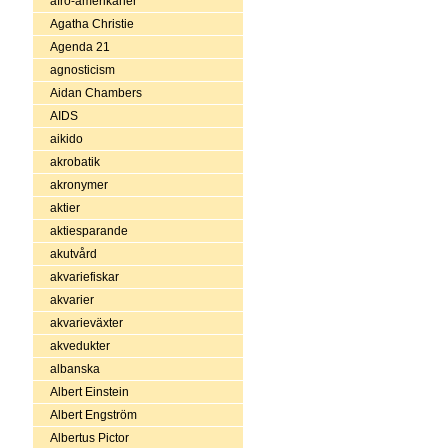
afro-amerikaner
Agatha Christie
Agenda 21
agnosticism
Aidan Chambers
AIDS
aikido
akrobatik
akronymer
aktier
aktiesparande
akutvård
akvariefiskar
akvarier
akvarieväxter
akvedukter
albanska
Albert Einstein
Albert Engström
Albertus Pictor