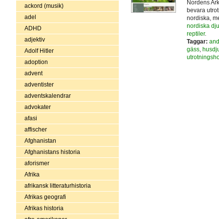
Nordens Ark,
ackord (musik)
bevara utrot
adel
nordiska, m
nordiska dju
ADHD
reptiler
.
adjektiv
Taggar:
and
gäss
,
husdju
Adolf Hitler
utrotningsho
adoption
advent
adventister
adventskalendrar
advokater
afasi
affischer
Afghanistan
Afghanistans historia
aforismer
Afrika
afrikansk litteraturhistoria
Afrikas geografi
Afrikas historia