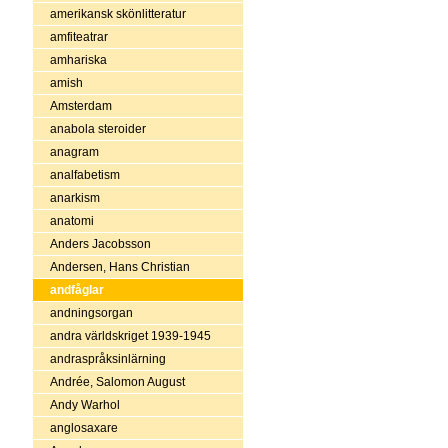
amerikansk skönlitteratur
amfiteatrar
amhariska
amish
Amsterdam
anabola steroider
anagram
analfabetism
anarkism
anatomi
Anders Jacobsson
Andersen, Hans Christian
andfåglar
andningsorgan
andra världskriget 1939-1945
andraspråksinlärning
Andrée, Salomon August
Andy Warhol
anglosaxare