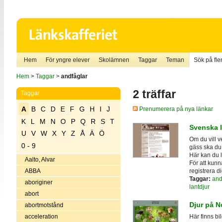
Hem
För yngre elever
Skolämnen
Taggar
Teman
Sök på fler
Hem
>
Taggar
>
andfåglar
2 träffar
Taggar
A
B
C
D
E
F
G
H
I
J
Prenumerera på nya länkar
K
L
M
N
O
P
Q
R
S
T
Svenska 
U
V
W
X
Y
Z
Å
Ä
Ö
Om du vill v
0 - 9
gäss ska du
Här kan du l
Aalto, Alvar
För att kunna
registrera 
ABBA
Taggar:
and
aboriginer
lantdjur
abort
Djur på N
abortmotstånd
acceleration
Här finns bi