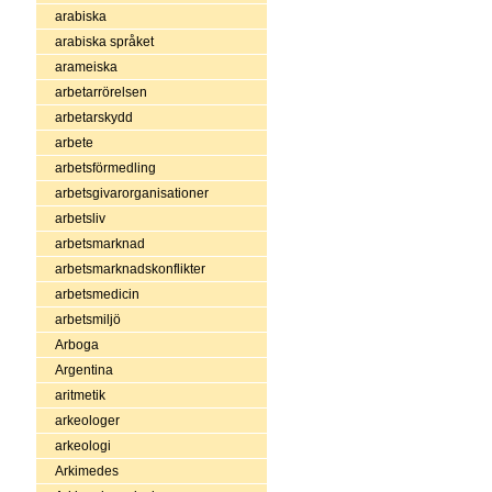
arabiska
arabiska språket
arameiska
arbetarrörelsen
arbetarskydd
arbete
arbetsförmedling
arbetsgivarorganisationer
arbetsliv
arbetsmarknad
arbetsmarknadskonflikter
arbetsmedicin
arbetsmiljö
Arboga
Argentina
aritmetik
arkeologer
arkeologi
Arkimedes