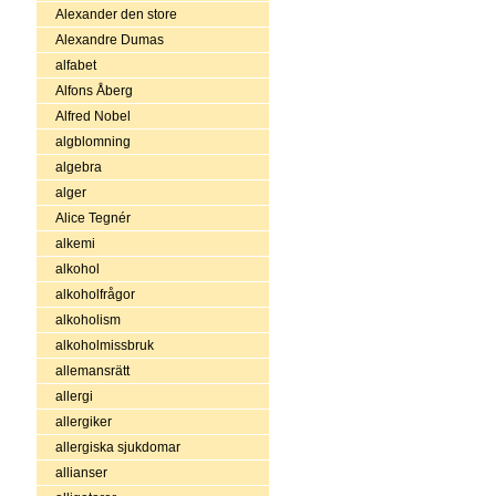
Alexander den store
Alexandre Dumas
alfabet
Alfons Åberg
Alfred Nobel
algblomning
algebra
alger
Alice Tegnér
alkemi
alkohol
alkoholfrågor
alkoholism
alkoholmissbruk
allemansrätt
allergi
allergiker
allergiska sjukdomar
allianser