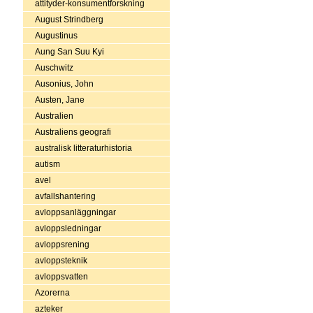
attityder-konsumentforskning
August Strindberg
Augustinus
Aung San Suu Kyi
Auschwitz
Ausonius, John
Austen, Jane
Australien
Australiens geografi
australisk litteraturhistoria
autism
avel
avfallshantering
avloppsanläggningar
avloppsledningar
avloppsrening
avloppsteknik
avloppsvatten
Azorerna
azteker