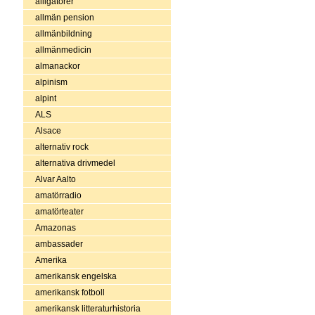
alligatorer
allmän pension
allmänbildning
allmänmedicin
almanackor
alpinism
alpint
ALS
Alsace
alternativ rock
alternativa drivmedel
Alvar Aalto
amatörradio
amatörteater
Amazonas
ambassader
Amerika
amerikansk engelska
amerikansk fotboll
amerikansk litteraturhistoria