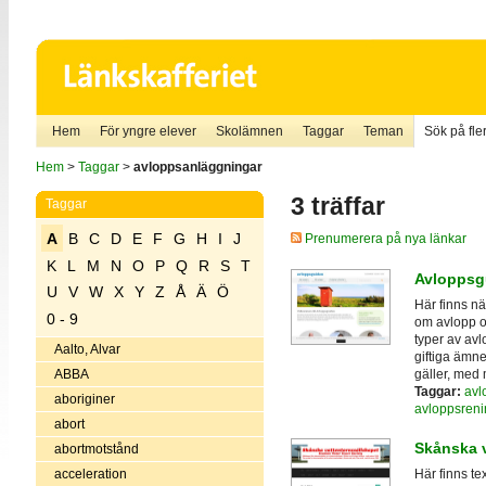
Hem
För yngre elever
Skolämnen
Taggar
Teman
Sök på fler
Hem
>
Taggar
>
avloppsanläggningar
3 träffar
Taggar
A
B
C
D
E
F
G
H
I
J
Prenumerera på nya länkar
K
L
M
N
O
P
Q
R
S
T
Avloppsg
U
V
W
X
Y
Z
Å
Ä
Ö
Här finns nä
0 - 9
om avlopp oc
typer av avl
Aalto, Alvar
giftiga ämne
gäller, med 
ABBA
Taggar:
avl
aboriginer
avloppsreni
abort
Skånska v
abortmotstånd
acceleration
Här finns t