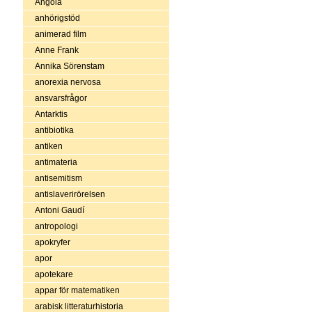
Angola
anhörigstöd
animerad film
Anne Frank
Annika Sörenstam
anorexia nervosa
ansvarsfrågor
Antarktis
antibiotika
antiken
antimateria
antisemitism
antislaverirörelsen
Antoni Gaudí
antropologi
apokryfer
apor
apotekare
appar för matematiken
arabisk litteraturhistoria