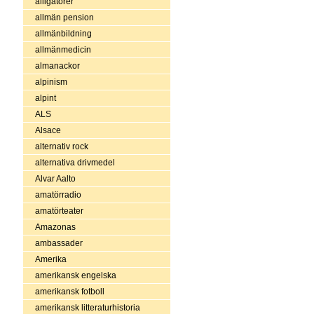
alligatorer
allmän pension
allmänbildning
allmänmedicin
almanackor
alpinism
alpint
ALS
Alsace
alternativ rock
alternativa drivmedel
Alvar Aalto
amatörradio
amatörteater
Amazonas
ambassader
Amerika
amerikansk engelska
amerikansk fotboll
amerikansk litteraturhistoria