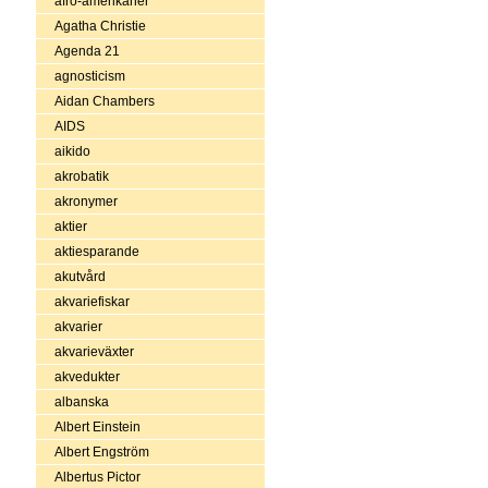
afro-amerikaner
Agatha Christie
Agenda 21
agnosticism
Aidan Chambers
AIDS
aikido
akrobatik
akronymer
aktier
aktiesparande
akutvård
akvariefiskar
akvarier
akvarieväxter
akvedukter
albanska
Albert Einstein
Albert Engström
Albertus Pictor