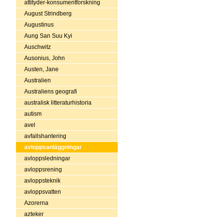
attityder-konsumentforskning
August Strindberg
Augustinus
Aung San Suu Kyi
Auschwitz
Ausonius, John
Austen, Jane
Australien
Australiens geografi
australisk litteraturhistoria
autism
avel
avfallshantering
avloppsanläggningar
avloppsledningar
avloppsrening
avloppsteknik
avloppsvatten
Azorerna
azteker