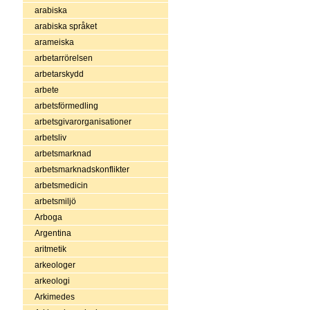
arabiska
arabiska språket
arameiska
arbetarrörelsen
arbetarskydd
arbete
arbetsförmedling
arbetsgivarorganisationer
arbetsliv
arbetsmarknad
arbetsmarknadskonflikter
arbetsmedicin
arbetsmiljö
Arboga
Argentina
aritmetik
arkeologer
arkeologi
Arkimedes