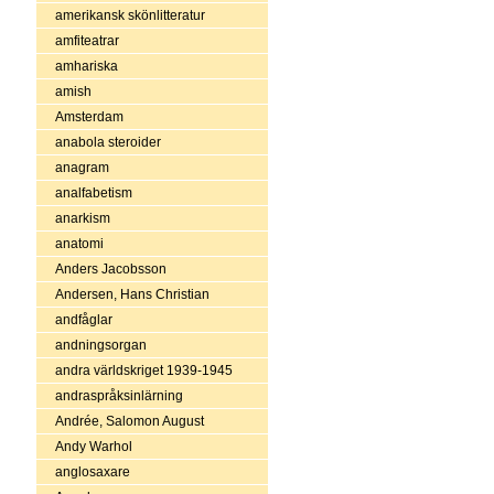
amerikansk skönlitteratur
amfiteatrar
amhariska
amish
Amsterdam
anabola steroider
anagram
analfabetism
anarkism
anatomi
Anders Jacobsson
Andersen, Hans Christian
andfåglar
andningsorgan
andra världskriget 1939-1945
andraspråksinlärning
Andrée, Salomon August
Andy Warhol
anglosaxare