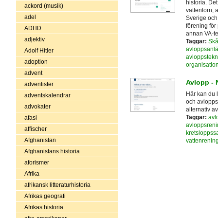
historia. De
ackord (musik)
vattentorn, 
adel
Sverige och
förening för
ADHD
annan VA-te
adjektiv
Taggar:
Sk
avloppsanl
Adolf Hitler
avloppstekn
adoption
organisatio
advent
Avlopp - 
adventister
Här kan du 
adventskalendrar
och avloppsv
advokater
alternativ 
Taggar:
avl
afasi
avloppsreni
affischer
kretsloppssa
Afghanistan
vattenrenin
Afghanistans historia
aforismer
Afrika
afrikansk litteraturhistoria
Afrikas geografi
Afrikas historia