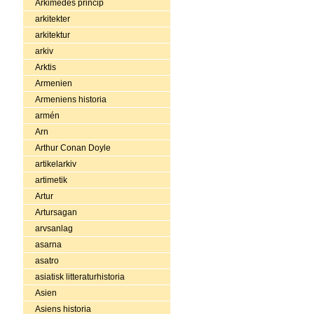
Arkimedes princip
arkitekter
arkitektur
arkiv
Arktis
Armenien
Armeniens historia
armén
Arn
Arthur Conan Doyle
artikelarkiv
artimetik
Artur
Artursagan
arvsanlag
asarna
asatro
asiatisk litteraturhistoria
Asien
Asiens historia