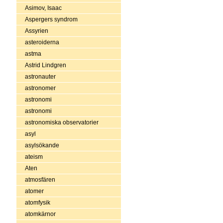
Asimov, Isaac
Aspergers syndrom
Assyrien
asteroiderna
astma
Astrid Lindgren
astronauter
astronomer
astronomi
astronomi
astronomiska observatorier
asyl
asylsökande
ateism
Aten
atmosfären
atomer
atomfysik
atomkärnor