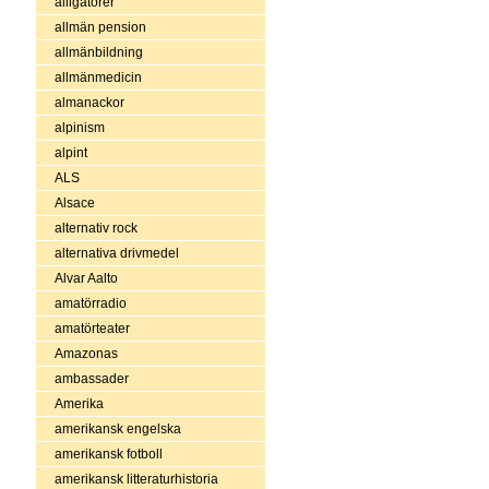
alligatorer
allmän pension
allmänbildning
allmänmedicin
almanackor
alpinism
alpint
ALS
Alsace
alternativ rock
alternativa drivmedel
Alvar Aalto
amatörradio
amatörteater
Amazonas
ambassader
Amerika
amerikansk engelska
amerikansk fotboll
amerikansk litteraturhistoria