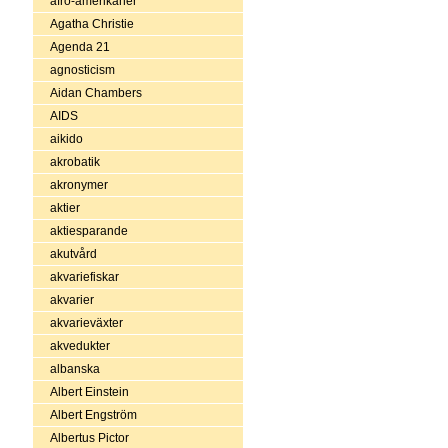
afro-amerikaner
Agatha Christie
Agenda 21
agnosticism
Aidan Chambers
AIDS
aikido
akrobatik
akronymer
aktier
aktiesparande
akutvård
akvariefiskar
akvarier
akvarieväxter
akvedukter
albanska
Albert Einstein
Albert Engström
Albertus Pictor