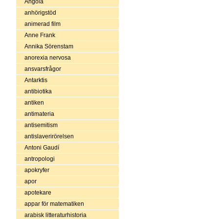
Angola
anhörigstöd
animerad film
Anne Frank
Annika Sörenstam
anorexia nervosa
ansvarsfrågor
Antarktis
antibiotika
antiken
antimateria
antisemitism
antislaverirörelsen
Antoni Gaudí
antropologi
apokryfer
apor
apotekare
appar för matematiken
arabisk litteraturhistoria