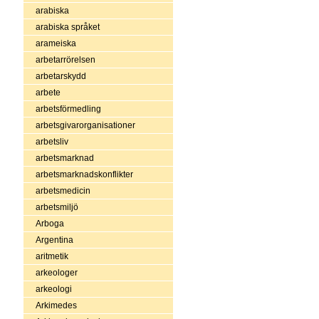
arabiska
arabiska språket
arameiska
arbetarrörelsen
arbetarskydd
arbete
arbetsförmedling
arbetsgivarorganisationer
arbetsliv
arbetsmarknad
arbetsmarknadskonflikter
arbetsmedicin
arbetsmiljö
Arboga
Argentina
aritmetik
arkeologer
arkeologi
Arkimedes