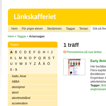
Hem
För yngre elever
Skolämnen
Taggar
Teman
Sök på fler
Hem
>
Taggar
>
Artursagan
1 träff
Taggar
A
B
C
D
E
F
G
H
I
J
Prenumerera på nya länkar
K
L
M
N
O
P
Q
R
S
T
Early Bri
U
V
W
X
Y
Z
Å
Ä
Ö
Här berättas
0 - 9
Flera kapite
Berättelsen
Aalto, Alvar
Engelskan är
aktivitetsbl
ABBA
Taggar:
Bri
aboriginer
anglosaxar
abort
abortmotstånd
acceleration