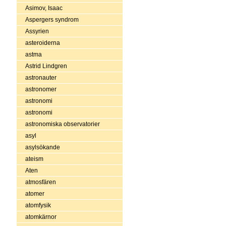
Asimov, Isaac
Aspergers syndrom
Assyrien
asteroiderna
astma
Astrid Lindgren
astronauter
astronomer
astronomi
astronomi
astronomiska observatorier
asyl
asylsökande
ateism
Aten
atmosfären
atomer
atomfysik
atomkärnor