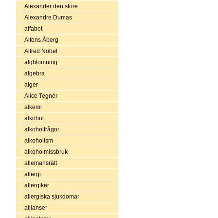
Alexander den store
Alexandre Dumas
alfabet
Alfons Åberg
Alfred Nobel
algblomning
algebra
alger
Alice Tegnér
alkemi
alkohol
alkoholfrågor
alkoholism
alkoholmissbruk
allemansrätt
allergi
allergiker
allergiska sjukdomar
allianser