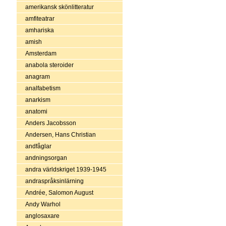
amerikansk skönlitteratur
amfiteatrar
amhariska
amish
Amsterdam
anabola steroider
anagram
analfabetism
anarkism
anatomi
Anders Jacobsson
Andersen, Hans Christian
andfåglar
andningsorgan
andra världskriget 1939-1945
andraspråksinlärning
Andrée, Salomon August
Andy Warhol
anglosaxare