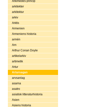
Arkimedes princip
arkitekter
arkitektur
arkiv
Arktis
Armenien
Armeniens historia
armén
Arn
Arthur Conan Doyle
artikelarkiv
artimetik
Artur
Artursagan
arvsanlag
asarna
asatro
asiatisk litteraturhistoria
Asien
Asiens historia