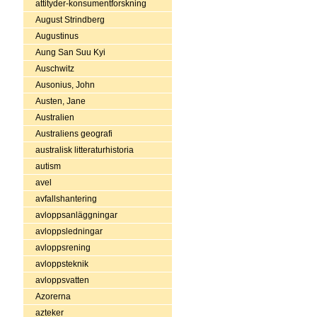
attityder-konsumentforskning
August Strindberg
Augustinus
Aung San Suu Kyi
Auschwitz
Ausonius, John
Austen, Jane
Australien
Australiens geografi
australisk litteraturhistoria
autism
avel
avfallshantering
avloppsanläggningar
avloppsledningar
avloppsrening
avloppsteknik
avloppsvatten
Azorerna
azteker