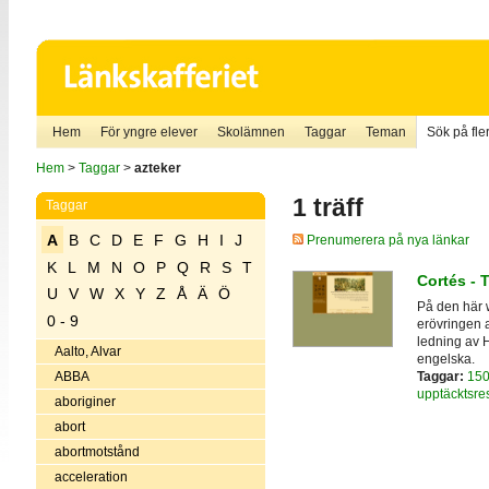
Hem
För yngre elever
Skolämnen
Taggar
Teman
Sök på fler
Hem
>
Taggar
>
azteker
1 träff
Taggar
A
B
C
D
E
F
G
H
I
J
Prenumerera på nya länkar
K
L
M
N
O
P
Q
R
S
T
Cortés - T
U
V
W
X
Y
Z
Å
Ä
Ö
På den här 
0 - 9
erövringen 
ledning av H
Aalto, Alvar
engelska.
Taggar:
150
ABBA
upptäcktsre
aboriginer
abort
abortmotstånd
acceleration