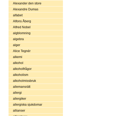
Alexander den store
Alexandre Dumas
alfabet
Alfons Åberg
Alfred Nobel
algblomning
algebra
alger
Alice Tegnér
alkemi
alkohol
alkoholfrågor
alkoholism
alkoholmissbruk
allemansrätt
allergi
allergiker
allergiska sjukdomar
allianser