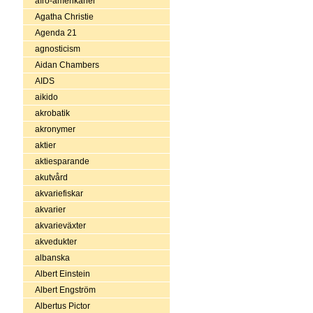
afro-amerikaner
Agatha Christie
Agenda 21
agnosticism
Aidan Chambers
AIDS
aikido
akrobatik
akronymer
aktier
aktiesparande
akutvård
akvariefiskar
akvarier
akvarieväxter
akvedukter
albanska
Albert Einstein
Albert Engström
Albertus Pictor