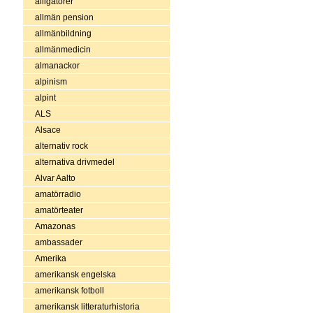
alligatorer
allmän pension
allmänbildning
allmänmedicin
almanackor
alpinism
alpint
ALS
Alsace
alternativ rock
alternativa drivmedel
Alvar Aalto
amatörradio
amatörteater
Amazonas
ambassader
Amerika
amerikansk engelska
amerikansk fotboll
amerikansk litteraturhistoria