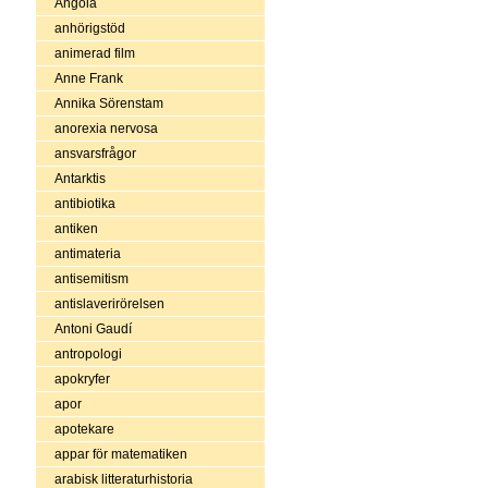
Angola
anhörigstöd
animerad film
Anne Frank
Annika Sörenstam
anorexia nervosa
ansvarsfrågor
Antarktis
antibiotika
antiken
antimateria
antisemitism
antislaverirörelsen
Antoni Gaudí
antropologi
apokryfer
apor
apotekare
appar för matematiken
arabisk litteraturhistoria