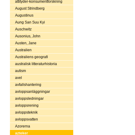
attityder-konsumentforskning
August Strindberg
Augustinus
Aung San Suu Kyi
Auschwitz
Ausonius, John
Austen, Jane
Australien
Australiens geografi
australisk litteraturhistoria
autism
avel
avfallshantering
avloppsanläggningar
avloppsledningar
avloppsrening
avloppsteknik
avloppsvatten
Azorerna
azteker