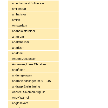
amerikansk skönlitteratur
amfiteatrar
amhariska
amish
Amsterdam
anabola steroider
anagram
analfabetism
anarkism
anatomi
Anders Jacobsson
Andersen, Hans Christian
andfåglar
andningsorgan
andra världskriget 1939-1945
andraspråksinlärning
Andrée, Salomon August
Andy Warhol
anglosaxare