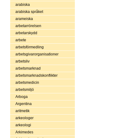
arabiska
arabiska språket
arameiska
arbetarrörelsen
arbetarskydd
arbete
arbetsförmedling
arbetsgivarorganisationer
arbetsliv
arbetsmarknad
arbetsmarknadskonflikter
arbetsmedicin
arbetsmiljö
Arboga
Argentina
aritmetik
arkeologer
arkeologi
Arkimedes