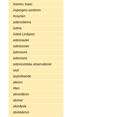
Asimov, Isaac
Aspergers syndrom
Assyrien
asteroiderna
astma
Astrid Lindgren
astronauter
astronomer
astronomi
astronomi
astronomiska observatorier
asyl
asylsökande
ateism
Aten
atmosfären
atomer
atomfysik
atomkärnor