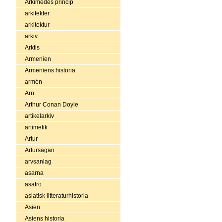
Arkimedes princip
arkitekter
arkitektur
arkiv
Arktis
Armenien
Armeniens historia
armén
Arn
Arthur Conan Doyle
artikelarkiv
artimetik
Artur
Artursagan
arvsanlag
asarna
asatro
asiatisk litteraturhistoria
Asien
Asiens historia