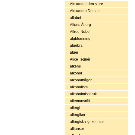
Alexander den store
Alexandre Dumas
alfabet
Alfons Åberg
Alfred Nobel
algblomning
algebra
alger
Alice Tegnér
alkemi
alkohol
alkoholfrågor
alkoholism
alkoholmissbruk
allemansrätt
allergi
allergiker
allergiska sjukdomar
allianser