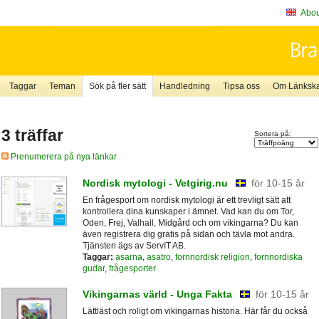
About
Taggar
Teman
Sök på fler sätt
Handledning
Tipsa oss
Om Länkskaf
3 träffar
Sortera på:
Prenumerera på nya länkar
Nordisk mytologi - Vetgirig.nu
för 10-15 år
En frågesport om nordisk mytologi är ett trevligt sätt att
kontrollera dina kunskaper i ämnet. Vad kan du om Tor,
Oden, Frej, Valhall, Midgård och om vikingarna? Du kan
även registrera dig gratis på sidan och tävla mot andra.
Tjänsten ägs av ServIT AB.
Taggar:
asarna
,
asatro
,
fornnordisk religion
,
fornnordiska
gudar
,
frågesporter
Vikingarnas värld - Unga Fakta
för 10-15 år
Lättläst och roligt om vikingarnas historia. Här får du också