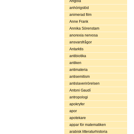
Angola
anhörigstöd
animerad film
Anne Frank
Annika Sörenstam
anorexia nervosa
ansvarsfrågor
Antarktis
antibiotika
antiken
antimateria
antisemitism
antislaverirörelsen
Antoni Gaudí
antropologi
apokryfer
apor
apotekare
appar för matematiken
arabisk litteraturhistoria