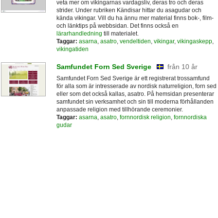
veta mer om vikingarnas vardagsliv, deras tro och deras
strider. Under rubriken Kändisar hittar du asagudar och
kända vikingar. Vill du ha ännu mer material finns bok-, film-
och länktips på webbsidan. Det finns också en
lärarhandledning
till materialet.
Taggar:
asarna
,
asatro
,
vendeltiden
,
vikingar
,
vikingaskepp
,
vikingatiden
Samfundet Forn Sed Sverige
från 10 år
Samfundet Forn Sed Sverige är ett registrerat trossamfund
för alla som är intresserade av nordisk naturreligion, forn sed
eller som det också kallas, asatro. På hemsidan presenterar
samfundet sin verksamhet och sin till moderna förhållanden
anpassade religion med tillhörande ceremonier.
Taggar:
asarna
,
asatro
,
fornnordisk religion
,
fornnordiska
gudar