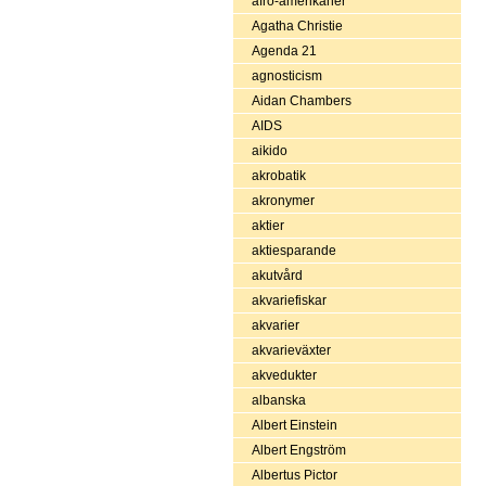
afro-amerikaner
Agatha Christie
Agenda 21
agnosticism
Aidan Chambers
AIDS
aikido
akrobatik
akronymer
aktier
aktiesparande
akutvård
akvariefiskar
akvarier
akvarieväxter
akvedukter
albanska
Albert Einstein
Albert Engström
Albertus Pictor