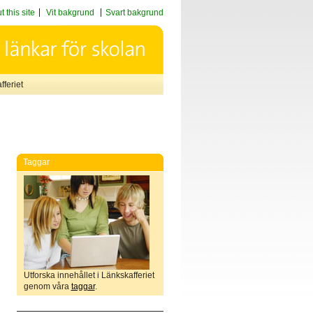
 this site
Vit bakgrund
Svart bakgrund
feriet
Taggar
Utforska innehållet i Länkskafferiet
genom våra
taggar
.