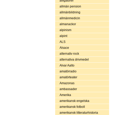
alligatorer
allmän pension
allmänbildning
allmänmedicin
almanackor
alpinism
alpint
ALS
Alsace
alternativ rock
alternativa drivmedel
Alvar Aalto
amatörradio
amatörteater
Amazonas
ambassader
Amerika
amerikansk engelska
amerikansk fotboll
amerikansk litteraturhistoria