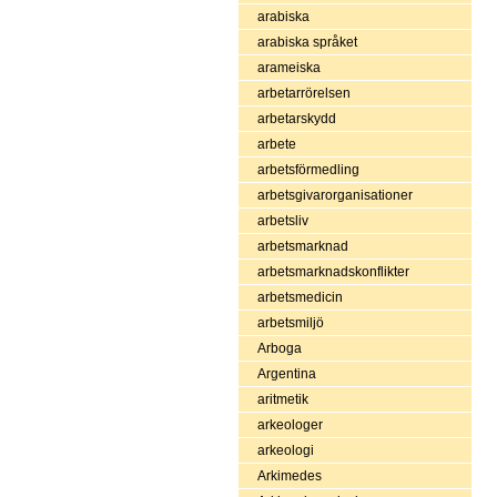
arabiska
arabiska språket
arameiska
arbetarrörelsen
arbetarskydd
arbete
arbetsförmedling
arbetsgivarorganisationer
arbetsliv
arbetsmarknad
arbetsmarknadskonflikter
arbetsmedicin
arbetsmiljö
Arboga
Argentina
aritmetik
arkeologer
arkeologi
Arkimedes