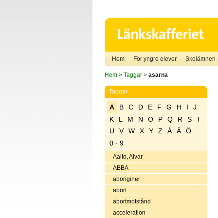
Hem
För yngre elever
Skolämnen
Hem
>
Taggar
>
asarna
Taggar
A
B
C
D
E
F
G
H
I
J
K
L
M
N
O
P
Q
R
S
T
U
V
W
X
Y
Z
Å
Ä
Ö
0 - 9
Aalto, Alvar
ABBA
aboriginer
abort
abortmotstånd
acceleration