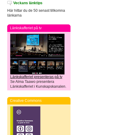
Veckans länktips
Här hittar du de 50 senast tillkomna
länkarna
Länkskafferiet på tv
Länkskafferiet presenteras på tv
Se Alma Taawo presentera
Länkskafferiet i Kunskapskanalen.
Creative Commons