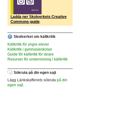
Ladda ner Skolverkets Creative
Commons-guide
.
Skolverket om källkritik
Källkritik för yngre elever
Källkritik i gymnasieskolan
Guide för källkritik för lärare
Resurser för undervisning i källkritik
Sökruta på din egen sajt
Lägg Länkskafferiets sökruta
på din
egen sajt
.