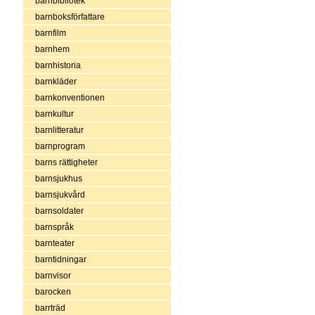
barnbibliotek
barnboksförfattare
barnfilm
barnhem
barnhistoria
barnkläder
barnkonventionen
barnkultur
barnlitteratur
barnprogram
barns rättigheter
barnsjukhus
barnsjukvård
barnsoldater
barnspråk
barnteater
barntidningar
barnvisor
barocken
barrträd