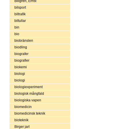
Billgren, Ernst
bilsport
biltrafik
biltullar
bin
bio
biobränslen
biodling
biografer
biografier
biokemi
biologi
biologi
biologiexperiment
biologisk mångfald
biologiska vapen
biomedicin
biomedicinsk teknik
bioteknik
Birger jarl