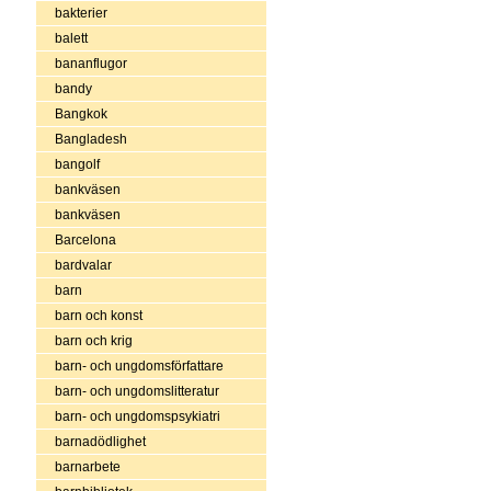
bakterier
balett
bananflugor
bandy
Bangkok
Bangladesh
bangolf
bankväsen
bankväsen
Barcelona
bardvalar
barn
barn och konst
barn och krig
barn- och ungdomsförfattare
barn- och ungdomslitteratur
barn- och ungdomspsykiatri
barnadödlighet
barnarbete