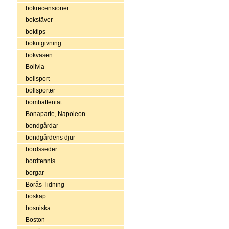
bokrecensioner
bokstäver
boktips
bokutgivning
bokväsen
Bolivia
bollsport
bollsporter
bombattentat
Bonaparte, Napoleon
bondgårdar
bondgårdens djur
bordsseder
bordtennis
borgar
Borås Tidning
boskap
bosniska
Boston