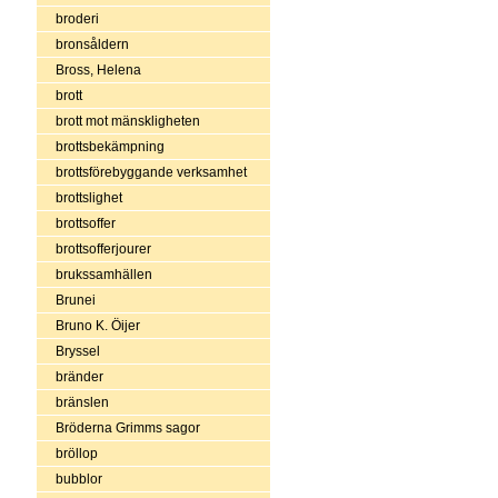
broderi
bronsåldern
Bross, Helena
brott
brott mot mänskligheten
brottsbekämpning
brottsförebyggande verksamhet
brottslighet
brottsoffer
brottsofferjourer
brukssamhällen
Brunei
Bruno K. Öijer
Bryssel
bränder
bränslen
Bröderna Grimms sagor
bröllop
bubblor