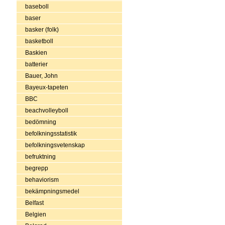
baseboll
baser
basker (folk)
basketboll
Baskien
batterier
Bauer, John
Bayeux-tapeten
BBC
beachvolleyboll
bedömning
befolkningsstatistik
befolkningsvetenskap
befruktning
begrepp
behaviorism
bekämpningsmedel
Belfast
Belgien