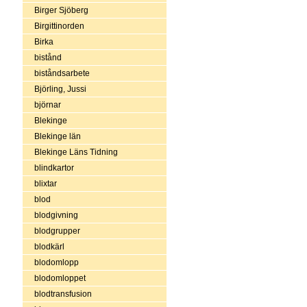
Birger Sjöberg
Birgittinorden
Birka
bistånd
biståndsarbete
Björling, Jussi
björnar
Blekinge
Blekinge län
Blekinge Läns Tidning
blindkartor
blixtar
blod
blodgivning
blodgrupper
blodkärl
blodomlopp
blodomloppet
blodtransfusion