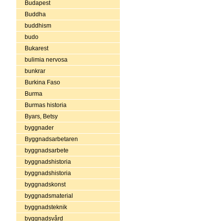
Budapest
Buddha
buddhism
budo
Bukarest
bulimia nervosa
bunkrar
Burkina Faso
Burma
Burmas historia
Byars, Betsy
byggnader
Byggnadsarbetaren
byggnadsarbete
byggnadshistoria
byggnadshistoria
byggnadskonst
byggnadsmaterial
byggnadsteknik
byggnadsvård