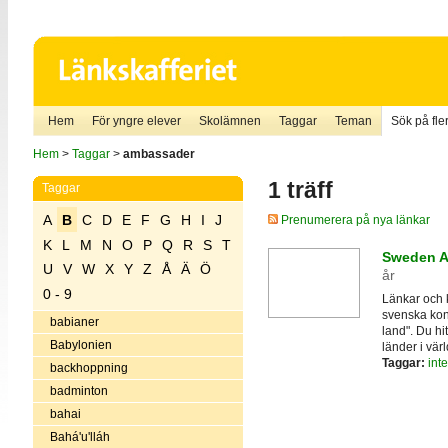
Hem
För yngre elever
Skolämnen
Taggar
Teman
Sök på fler
Hem
>
Taggar
>
ambassader
1 träff
Taggar
A
B
C
D
E
F
G
H
I
J
Prenumerera på nya länkar
K
L
M
N
O
P
Q
R
S
T
Sweden A
U
V
W
X
Y
Z
Å
Ä
Ö
år
0 - 9
Länkar och 
svenska kons
babianer
land". Du h
Babylonien
länder i vär
Taggar:
inte
backhoppning
badminton
bahai
Bahá'u'lláh