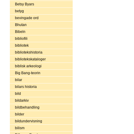
Betsy Byars
betyg
bevingade ord
Bhutan
Bibeln
bibliofili
bibliotek
bibliotekshistoria
bibliotekskataloger
biblisk arkeologi
Big Bang-teorin
bilar
bilars historia
bild
bildarkiv
bildbehandling
bilder
bildundervisning
bilism