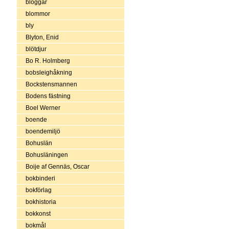
bloggar
blommor
bly
Blyton, Enid
blötdjur
Bo R. Holmberg
bobsleighåkning
Bockstensmannen
Bodens fästning
Boel Werner
boende
boendemiljö
Bohuslän
Bohusläningen
Boije af Gennäs, Oscar
bokbinderi
bokförlag
bokhistoria
bokkonst
bokmål