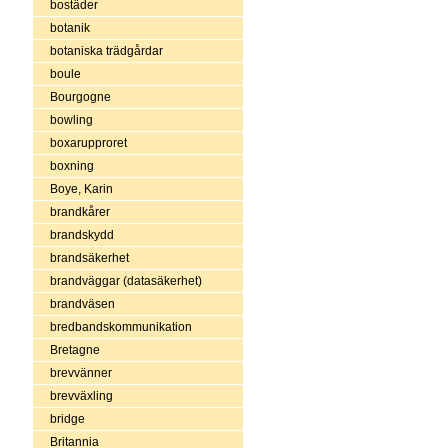
bostäder
botanik
botaniska trädgårdar
boule
Bourgogne
bowling
boxarupproret
boxning
Boye, Karin
brandkårer
brandskydd
brandsäkerhet
brandväggar (datasäkerhet)
brandväsen
bredbandskommunikation
Bretagne
brevvänner
brevväxling
bridge
Britannia