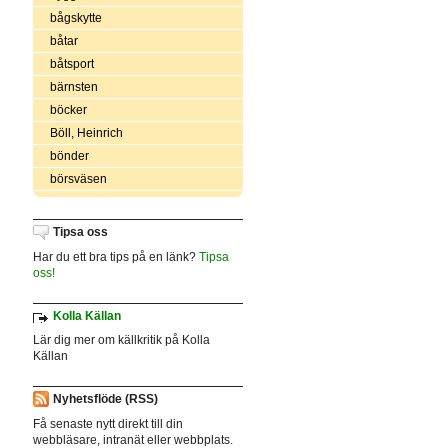
bågskytte
båtar
båtsport
bärnsten
böcker
Böll, Heinrich
bönder
börsväsen
Tipsa oss
Har du ett bra tips på en länk?
Tipsa
oss!
Kolla Källan
Lär dig mer om källkritik på Kolla
Källan
Nyhetsflöde (RSS)
Få senaste nytt direkt till din
webbläsare, intranät eller webbplats.