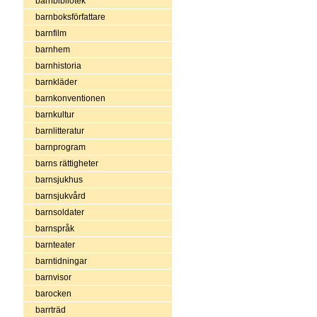
barnbibliotek
barnboksförfattare
barnfilm
barnhem
barnhistoria
barnkläder
barnkonventionen
barnkultur
barnlitteratur
barnprogram
barns rättigheter
barnsjukhus
barnsjukvård
barnsoldater
barnspråk
barnteater
barntidningar
barnvisor
barocken
barrträd