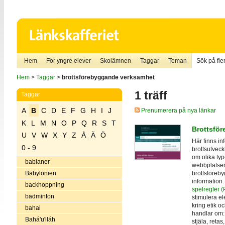
Hem
För yngre elever
Skolämnen
Taggar
Teman
Sök på fler
Hem
>
Taggar
>
brottsförebyggande verksamhet
1 träff
Taggar
A
B
C
D
E
F
G
H
I
J
Prenumerera på nya länkar
K
L
M
N
O
P
Q
R
S
T
Brottsför
U
V
W
X
Y
Z
Å
Ä
Ö
Här finns in
0 - 9
brottsutveckl
om olika type
babianer
webbplatsen
brottsföreb
Babylonien
information.
backhoppning
spelregler (P
badminton
stimulera el
kring etik oc
bahai
handlar om: 
Bahá'u'lláh
stjäla, retas