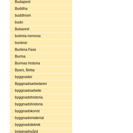
Budapest
Buddha
buddhism
budo
Bukarest
bulimia nervosa
bunkrar
Burkina Faso
Burma
Burmas historia
Byars, Betsy
byggnader
Byggnadsarbetaren
byggnadsarbete
byggnadshistoria
byggnadshistoria
byggnadskonst
byggnadsmaterial
byggnadsteknik
byggnadsvård