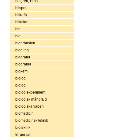
Billgren, Ernst
bilsport
biltrafik
biltullar
bin
bio
biobränslen
biodling
biografer
biografier
biokemi
biologi
biologi
biologiexperiment
biologisk mångfald
biologiska vapen
biomedicin
biomedicinsk teknik
bioteknik
Birger jarl