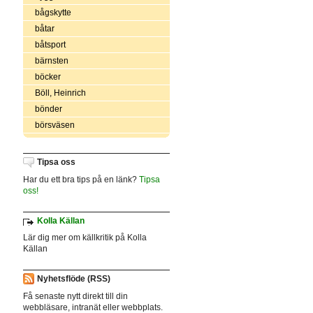
bågskytte
båtar
båtsport
bärnsten
böcker
Böll, Heinrich
bönder
börsväsen
Tipsa oss
Har du ett bra tips på en länk?
Tipsa
oss!
Kolla Källan
Lär dig mer om källkritik på Kolla
Källan
Nyhetsflöde (RSS)
Få senaste nytt direkt till din
webbläsare, intranät eller webbplats.