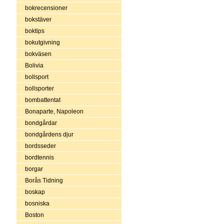
bokrecensioner
bokstäver
boktips
bokutgivning
bokväsen
Bolivia
bollsport
bollsporter
bombattentat
Bonaparte, Napoleon
bondgårdar
bondgårdens djur
bordsseder
bordtennis
borgar
Borås Tidning
boskap
bosniska
Boston