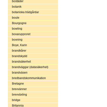
bostäder
botanik
botaniska trädgårdar
boule
Bourgogne
bowling
boxarupproret
boxning
Boye, Karin
brandkårer
brandskydd
brandsäkerhet
brandväggar (datasäkerhet)
brandväsen
bredbandskommunikation
Bretagne
brevvänner
brevväxling
bridge
Britannia