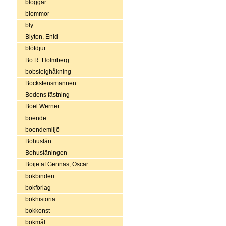
bloggar
blommor
bly
Blyton, Enid
blötdjur
Bo R. Holmberg
bobsleighåkning
Bockstensmannen
Bodens fästning
Boel Werner
boende
boendemiljö
Bohuslän
Bohusläningen
Boije af Gennäs, Oscar
bokbinderi
bokförlag
bokhistoria
bokkonst
bokmål