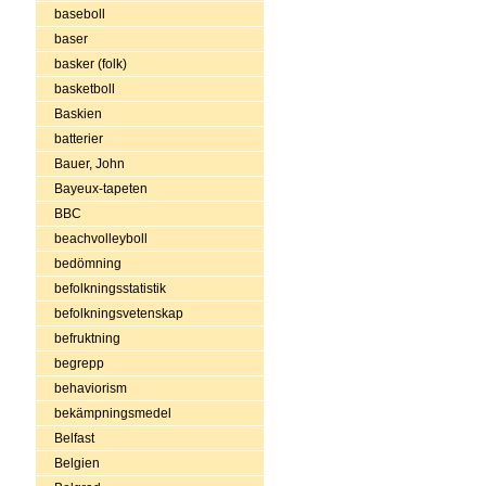
baseboll
baser
basker (folk)
basketboll
Baskien
batterier
Bauer, John
Bayeux-tapeten
BBC
beachvolleyboll
bedömning
befolkningsstatistik
befolkningsvetenskap
befruktning
begrepp
behaviorism
bekämpningsmedel
Belfast
Belgien