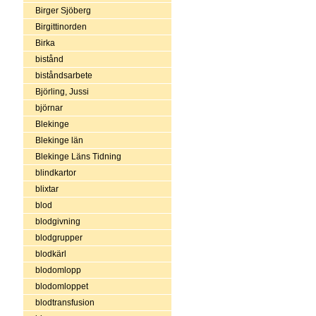
Birger Sjöberg
Birgittinorden
Birka
bistånd
biståndsarbete
Björling, Jussi
björnar
Blekinge
Blekinge län
Blekinge Läns Tidning
blindkartor
blixtar
blod
blodgivning
blodgrupper
blodkärl
blodomlopp
blodomloppet
blodtransfusion