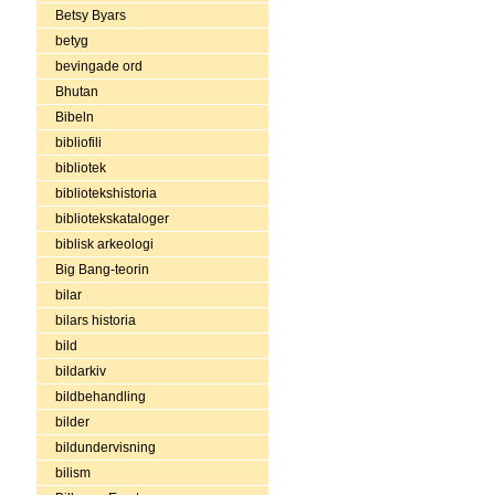
Betsy Byars
betyg
bevingade ord
Bhutan
Bibeln
bibliofili
bibliotek
bibliotekshistoria
bibliotekskataloger
biblisk arkeologi
Big Bang-teorin
bilar
bilars historia
bild
bildarkiv
bildbehandling
bilder
bildundervisning
bilism