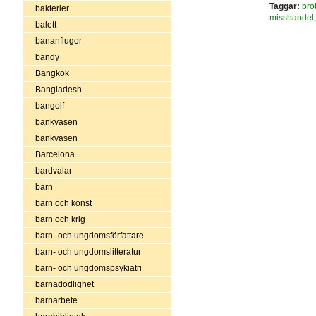
Taggar:
brot
bakterier
misshandel
balett
bananflugor
bandy
Bangkok
Bangladesh
bangolf
bankväsen
bankväsen
Barcelona
bardvalar
barn
barn och konst
barn och krig
barn- och ungdomsförfattare
barn- och ungdomslitteratur
barn- och ungdomspsykiatri
barnadödlighet
barnarbete