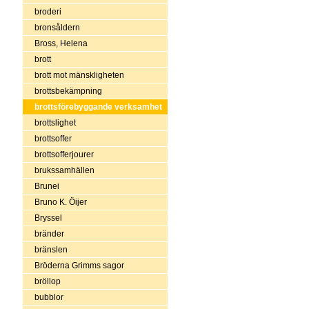
broderi
bronsåldern
Bross, Helena
brott
brott mot mänskligheten
brottsbekämpning
brottsförebyggande verksamhet
brottslighet
brottsoffer
brottsofferjourer
brukssamhällen
Brunei
Bruno K. Öijer
Bryssel
bränder
bränslen
Bröderna Grimms sagor
bröllop
bubblor